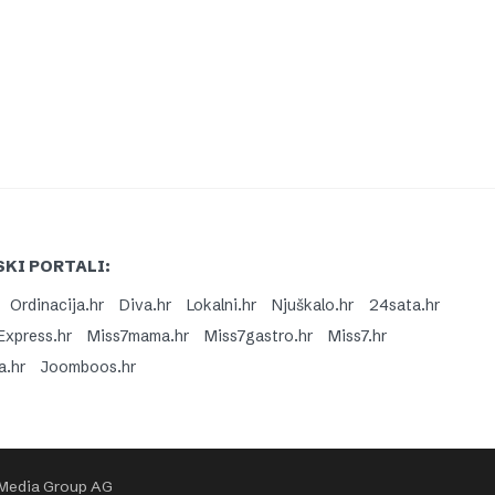
KI PORTALI:
Ordinacija.hr
Diva.hr
Lokalni.hr
Njuškalo.hr
24sata.hr
Express.hr
Miss7mama.hr
Miss7gastro.hr
Miss7.hr
a.hr
Joomboos.hr
 Media Group AG