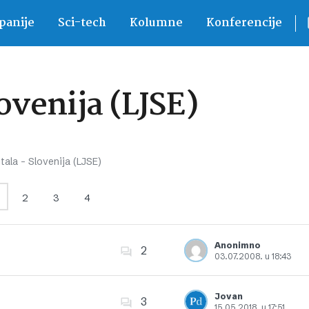
anije
Sci-tech
Kolumne
Konferencije
lovenija (LJSE)
tala – Slovenija (LJSE)
2
3
4
Anonimno
2
03.07.2008. u 18:43
Dodajte u favorite
Jovan
3
15.05.2018. u 17:51