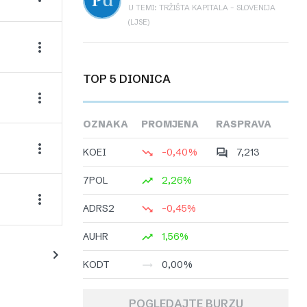
U TEMI: TRŽIŠTA KAPITALA – SLOVENIJA
(LJSE)
TOP 5 DIONICA
OZNAKA
PROMJENA
RASPRAVA
KOEI
-0,40%
7,213
7POL
2,26%
ADRS2
-0,45%
AUHR
1,56%
KODT
0,00%
POGLEDAJTE BURZU