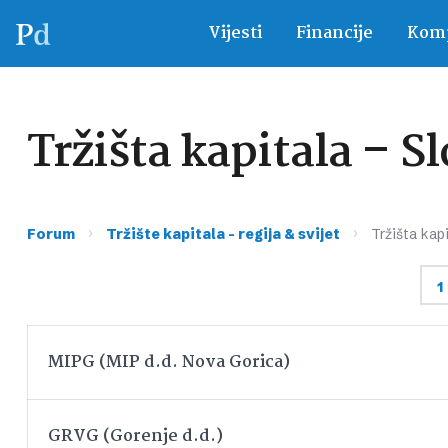
Vijesti
Financije
Komp
Tržišta kapitala – S
›
›
Forum
Tržište kapitala – regija & svijet
Tržišta kapi
1
MIPG (MIP d.d. Nova Gorica)
GRVG (Gorenje d.d.)