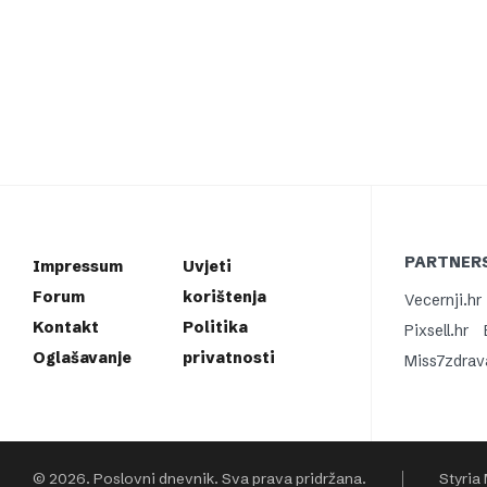
PARTNERS
Impressum
Uvjeti
Forum
korištenja
Vecernji.hr
Kontakt
Politika
Pixsell.hr
Oglašavanje
privatnosti
Miss7zdrav
© 2026. Poslovni dnevnik. Sva prava pridržana.
Styria