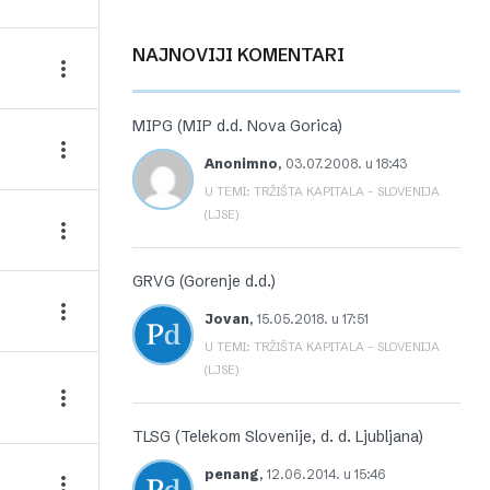
NAJNOVIJI KOMENTARI
MIPG (MIP d.d. Nova Gorica)
Anonimno
,
03.07.2008. u 18:43
U TEMI: TRŽIŠTA KAPITALA – SLOVENIJA
(LJSE)
GRVG (Gorenje d.d.)
Jovan
,
15.05.2018. u 17:51
U TEMI: TRŽIŠTA KAPITALA – SLOVENIJA
(LJSE)
TLSG (Telekom Slovenije, d. d. Ljubljana)
penang
,
12.06.2014. u 15:46