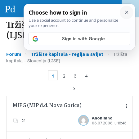
Tržišta kapitala – Slovenija
(LJSE)
›
›
Forum
Tržište kapitala – regija & svijet
Tržišta
kapitala – Slovenija (LJSE)
1
2
3
4
MIPG (MIP d.d. Nova Gorica)
Anonimno
2
03.07.2008. u 18:43
Dodajte u favorite