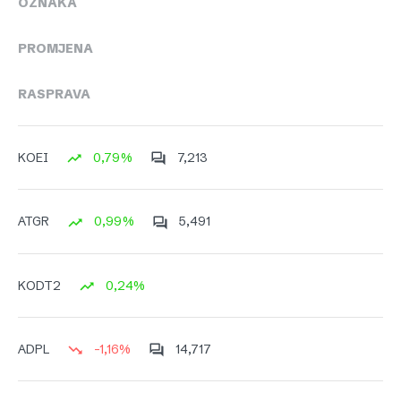
OZNAKA
PROMJENA
RASPRAVA
0,79%
7,213
KOEI
0,99%
5,491
ATGR
0,24%
KODT2
-1,16%
14,717
ADPL