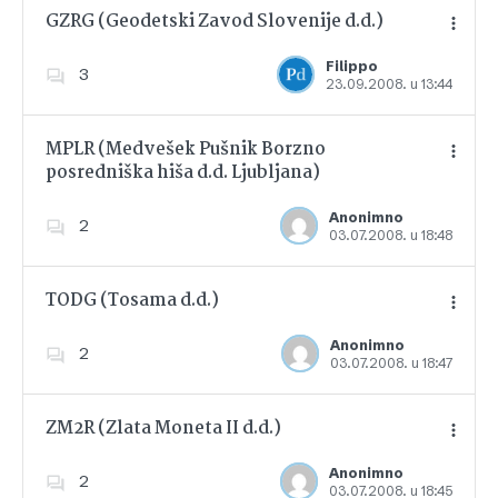
GZRG (Geodetski Zavod Slovenije d.d.)
Filippo
3
23.09.2008. u 13:44
Dodajte u favorite
MPLR (Medvešek Pušnik Borzno
posredniška hiša d.d. Ljubljana)
Dodajte u favorite
Anonimno
2
03.07.2008. u 18:48
TODG (Tosama d.d.)
Anonimno
2
03.07.2008. u 18:47
Dodajte u favorite
ZM2R (Zlata Moneta II d.d.)
Anonimno
2
03.07.2008. u 18:45
Dodajte u favorite