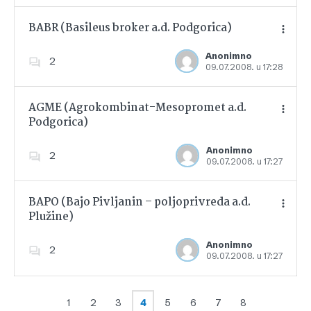
BABR (Basileus broker a.d. Podgorica)
Anonimno
2
09.07.2008. u 17:28
Dodajte u favorite
AGME (Agrokombinat-Mesopromet a.d.
Podgorica)
Dodajte u favorite
Anonimno
2
09.07.2008. u 17:27
BAPO (Bajo Pivljanin – poljoprivreda a.d.
Plužine)
Dodajte u favorite
Anonimno
2
09.07.2008. u 17:27
1
2
3
4
5
6
7
8