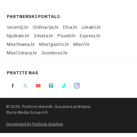
PARTNERSKI PORTALI:
Vecernji.hr
Ordinacija.hr
Diva.hr
Lokalni.hr
Njuškalo.hr
24sata.hr
Pixsell.hr
Express.hr
Miss7mama.hr
Miss7gastro.hr
Miss7.hr
Miss7zdrava.hr
Joomboos.hr
PRATITE NAS
© 2026. Poslovni dnevnik. Sva prava pridržana.
Styria Media Group AG
Developed by Porilook Solution