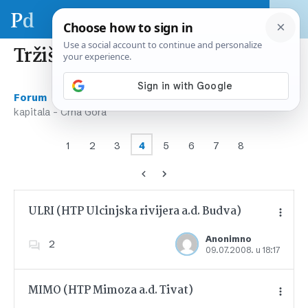
Tržišta kapitala – Crna Gora
›
›
Forum
Tržište kapitala – regija & svijet
Tržišta
kapitala – Crna Gora
1
2
3
4
5
6
7
8
ULRI (HTP Ulcinjska rivijera a.d. Budva)
Anonimno
2
09.07.2008. u 18:17
Dodajte u favorite
MIMO (HTP Mimoza a.d. Tivat)