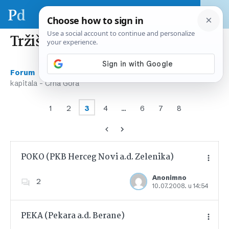
Tržišta kapitala – Crna Gora
›
›
Forum
Tržište kapitala – regija & svijet
Tržišta
kapitala – Crna Gora
1
2
3
4
…
6
7
8
POKO (PKB Herceg Novi a.d. Zelenika)
Anonimno
2
10.07.2008. u 14:54
Dodajte u favorite
PEKA (Pekara a.d. Berane)