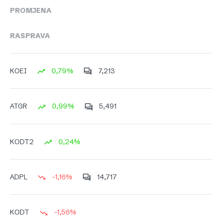
PROMJENA
RASPRAVA
0,79%
7,213
KOEI
0,99%
5,491
ATGR
0,24%
KODT2
-1,16%
14,717
ADPL
-1,56%
KODT