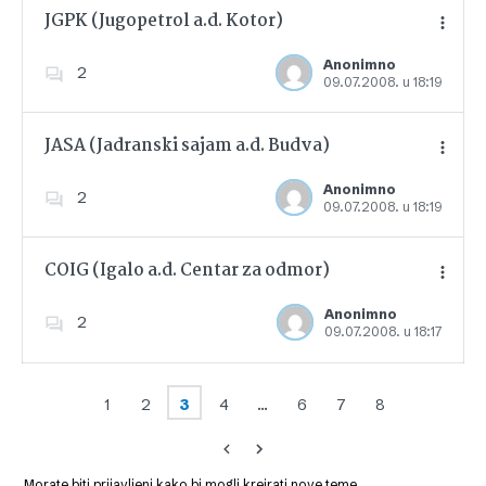
JGPK (Jugopetrol a.d. Kotor)
Anonimno
2
09.07.2008. u 18:19
Dodajte u favorite
JASA (Jadranski sajam a.d. Budva)
Anonimno
2
09.07.2008. u 18:19
Dodajte u favorite
COIG (Igalo a.d. Centar za odmor)
Anonimno
2
09.07.2008. u 18:17
Dodajte u favorite
1
2
3
4
…
6
7
8
Morate biti prijavljeni kako bi mogli kreirati nove teme.