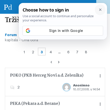
Tržišta kapitala – Crna Gora
›
›
Forum
Tržište kapitala – regija & svijet
Tržišta
kapitala – Crna Gora
1
2
3
4
…
6
7
8
POKO (PKB Herceg Novi a.d. Zelenika)
Anonimno
2
10.07.2008. u 14:54
Dodajte u favorite
PEKA (Pekara a.d. Berane)