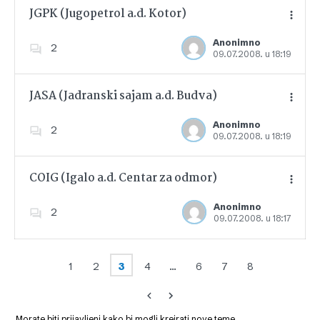
JGPK (Jugopetrol a.d. Kotor)
Anonimno
2
09.07.2008. u 18:19
Dodajte u favorite
JASA (Jadranski sajam a.d. Budva)
Anonimno
2
09.07.2008. u 18:19
Dodajte u favorite
COIG (Igalo a.d. Centar za odmor)
Anonimno
2
09.07.2008. u 18:17
Dodajte u favorite
1
2
3
4
…
6
7
8
Morate biti prijavljeni kako bi mogli kreirati nove teme.