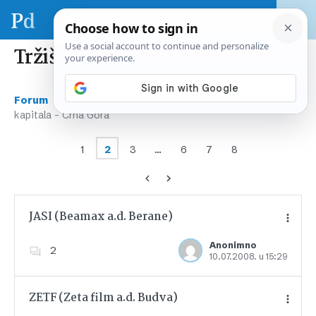
Tržišta kapitala – Crna Gora
›
›
Forum
Tržište kapitala – regija & svijet
Tržišta
kapitala – Crna Gora
1
2
3
…
6
7
8
JASI (Beamax a.d. Berane)
Anonimno
2
10.07.2008. u 15:29
Dodajte u favorite
ZETF (Zeta film a.d. Budva)