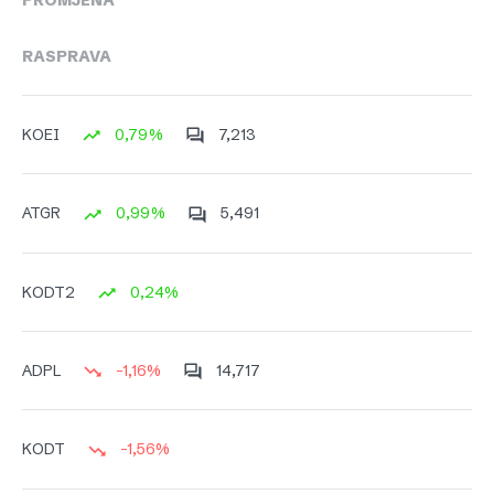
PROMJENA
RASPRAVA
0,79%
7,213
KOEI
0,99%
5,491
ATGR
0,24%
KODT2
-1,16%
14,717
ADPL
-1,56%
KODT