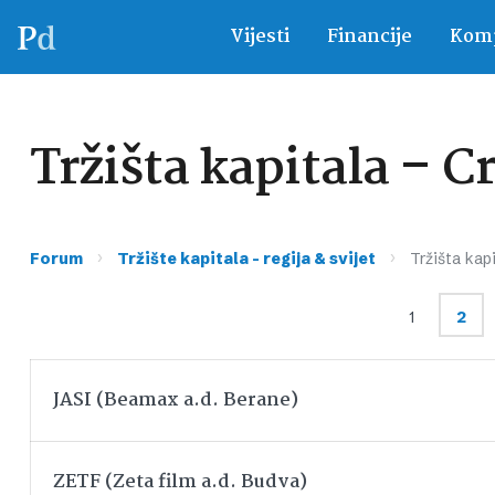
Vijesti
Financije
Komp
Tržišta kapitala – C
›
›
Forum
Tržište kapitala – regija & svijet
Tržišta kap
1
2
JASI (Beamax a.d. Berane)
ZETF (Zeta film a.d. Budva)