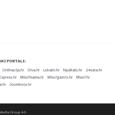
KI PORTALI:
Ordinacija.hr
Diva.hr
Lokalni.hr
Njuškalo.hr
24sata.hr
Express.hr
Miss7mama.hr
Miss7gastro.hr
Miss7.hr
a.hr
Joomboos.hr
 Media Group AG