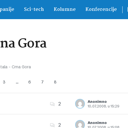
anije
Sci-tech
Kolumne
Konferencije
rna Gora
itala – Crna Gora
3
…
6
7
8
Anonimno
2
10.07.2008. u 15:29
Dodajte u favorite
Anonimno
2
10.07.2008. u 15:08