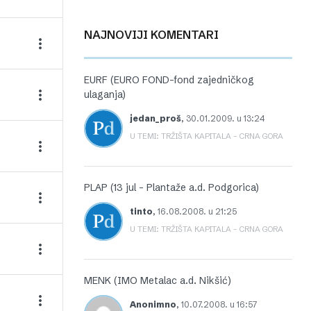
NAJNOVIJI KOMENTARI
EURF (EURO FOND-fond zajedničkog
ulaganja)
jedan_proš
,
30.01.2009. u 13:24
U TEMI: TRŽIŠTA KAPITALA – CRNA GORA
PLAP (13 jul – Plantaže a.d. Podgorica)
tinto
,
16.08.2008. u 21:25
U TEMI: TRŽIŠTA KAPITALA – CRNA GORA
MENK (IMO Metalac a.d. Nikšić)
Anonimno
,
10.07.2008. u 16:57