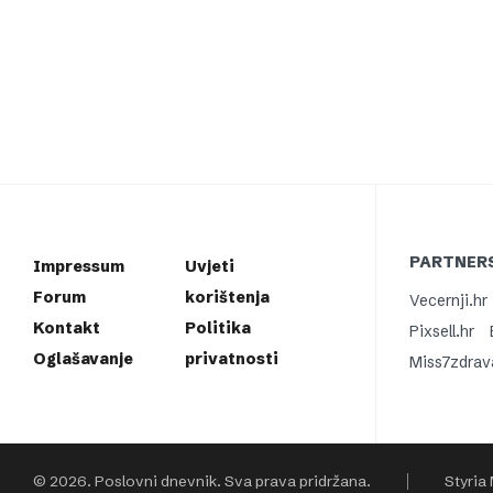
PARTNERS
Impressum
Uvjeti
Forum
korištenja
Vecernji.hr
Kontakt
Politika
Pixsell.hr
Oglašavanje
privatnosti
Miss7zdrav
© 2026. Poslovni dnevnik. Sva prava pridržana.
Styria