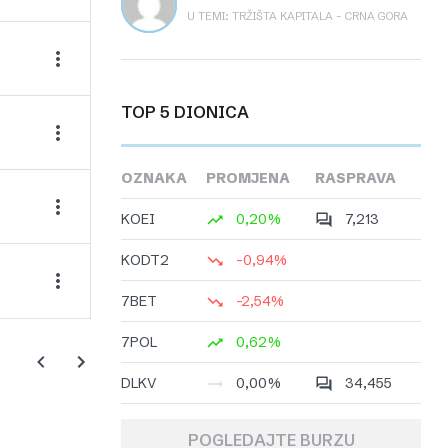
U TEMI: TRŽIŠTA KAPITALA – CRNA GORA
TOP 5 DIONICA
OZNAKA
PROMJENA
RASPRAVA
KOEI
0,20%
7,213
KODT2
-0,94%
7BET
-2,54%
7POL
0,62%
DLKV
0,00%
34,455
POGLEDAJTE BURZU