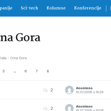
anije
Sci-tech
Kolumne
Konferencije
rna Gora
itala – Crna Gora
3
…
6
7
8
Anonimno
2
10.07.2008. u 15:29
Dodajte u favorite
Anonimno
2
10.07.2008. u 15:08