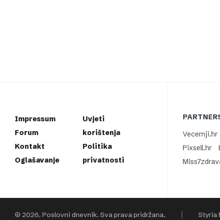
PARTNERS
Impressum
Uvjeti
Forum
korištenja
Vecernji.hr
Kontakt
Politika
Pixsell.hr
Oglašavanje
privatnosti
Miss7zdrav
© 2026. Poslovni dnevnik. Sva prava pridržana.
Styria