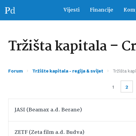
Vijesti
Financije
Komp
Tržišta kapitala – C
›
›
Forum
Tržište kapitala – regija & svijet
Tržišta kap
1
2
JASI (Beamax a.d. Berane)
ZETF (Zeta film a.d. Budva)