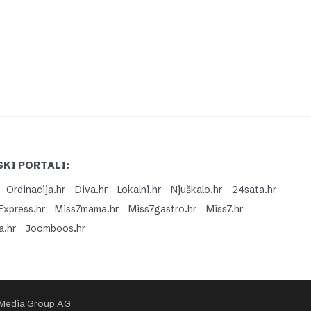
KI PORTALI:
Ordinacija.hr
Diva.hr
Lokalni.hr
Njuškalo.hr
24sata.hr
Express.hr
Miss7mama.hr
Miss7gastro.hr
Miss7.hr
a.hr
Joomboos.hr
 Media Group AG