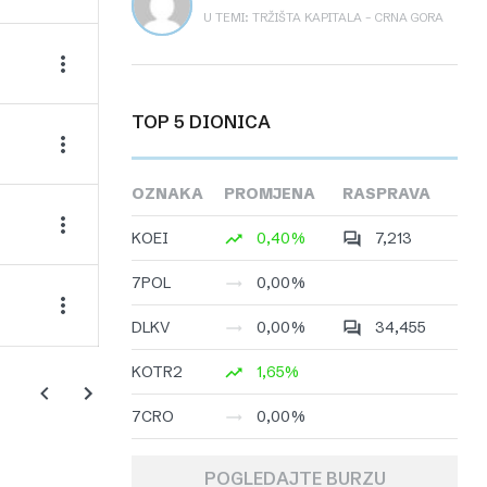
U TEMI: TRŽIŠTA KAPITALA – CRNA GORA
TOP 5 DIONICA
OZNAKA
PROMJENA
RASPRAVA
KOEI
0,40%
7,213
7POL
0,00%
DLKV
0,00%
34,455
KOTR2
1,65%
7CRO
0,00%
POGLEDAJTE BURZU