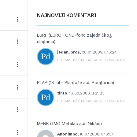
NAJNOVIJI KOMENTARI
EURF (EURO FOND-fond zajedničkog
ulaganja)
jedan_proš
,
30.01.2009. u 13:24
U TEMI: TRŽIŠTA KAPITALA – CRNA GORA
PLAP (13 jul – Plantaže a.d. Podgorica)
tinto
,
16.08.2008. u 21:25
U TEMI: TRŽIŠTA KAPITALA – CRNA GORA
MENK (IMO Metalac a.d. Nikšić)
Anonimno
,
10.07.2008. u 16:57