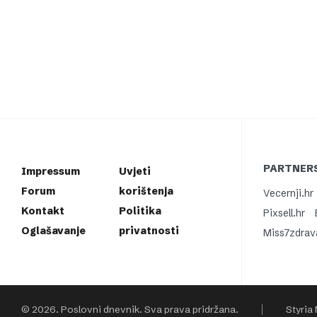
PARTNERS
Impressum
Uvjeti
Forum
korištenja
Vecernji.hr
Kontakt
Politika
Pixsell.hr
Oglašavanje
privatnosti
Miss7zdrav
© 2026. Poslovni dnevnik. Sva prava pridržana.
Styria