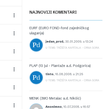
NAJNOVIJI KOMENTARI
EURF (EURO FOND-fond zajedničkog
ulaganja)
jedan_proš
,
30.01.2009. u 13:24
U TEMI: TRŽIŠTA KAPITALA – CRNA GORA
PLAP (13 jul – Plantaže a.d. Podgorica)
tinto
,
16.08.2008. u 21:25
U TEMI: TRŽIŠTA KAPITALA – CRNA GORA
MENK (IMO Metalac a.d. Nikšić)
Anonimno
,
10.07.2008. u 16:57