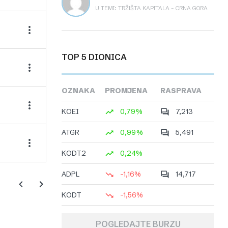
U TEMI: TRŽIŠTA KAPITALA – CRNA GORA
TOP 5 DIONICA
OZNAKA
PROMJENA
RASPRAVA
KOEI
0,79%
7,213
ATGR
0,99%
5,491
KODT2
0,24%
ADPL
-1,16%
14,717
KODT
-1,56%
POGLEDAJTE BURZU