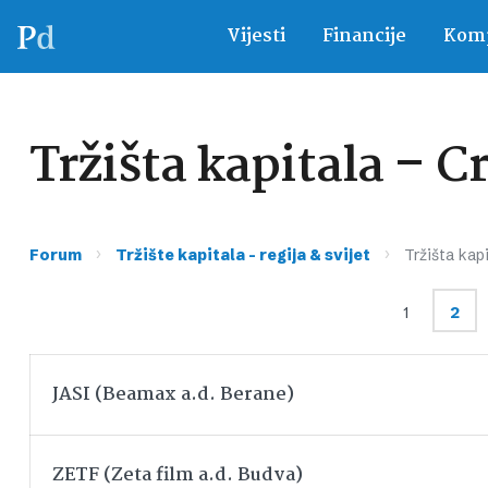
Vijesti
Financije
Komp
Tržišta kapitala – C
›
›
Forum
Tržište kapitala – regija & svijet
Tržišta kap
1
2
JASI (Beamax a.d. Berane)
ZETF (Zeta film a.d. Budva)