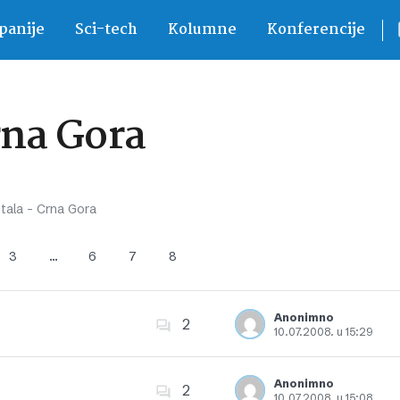
anije
Sci-tech
Kolumne
Konferencije
rna Gora
itala – Crna Gora
3
…
6
7
8
Anonimno
2
10.07.2008. u 15:29
Dodajte u favorite
Anonimno
2
10.07.2008. u 15:08