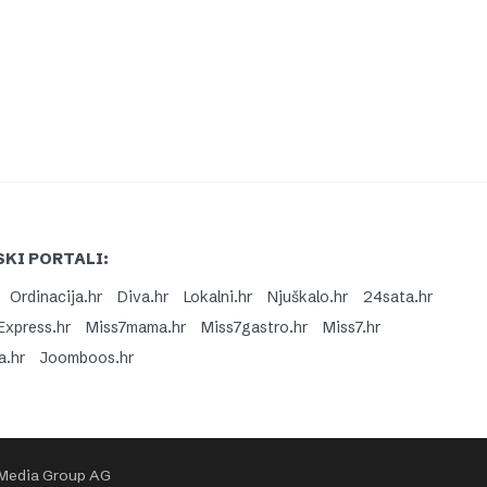
KI PORTALI:
Ordinacija.hr
Diva.hr
Lokalni.hr
Njuškalo.hr
24sata.hr
Express.hr
Miss7mama.hr
Miss7gastro.hr
Miss7.hr
a.hr
Joomboos.hr
 Media Group AG