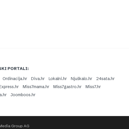
KI PORTALI:
Ordinacija.hr
Diva.hr
Lokalni.hr
Njuškalo.hr
24sata.hr
Express.hr
Miss7mama.hr
Miss7gastro.hr
Miss7.hr
a.hr
Joomboos.hr
 Media Group AG