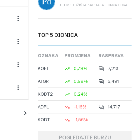
U TEMI: TRŽIŠTA KAPITALA – CRNA GORA
TOP 5 DIONICA
OZNAKA
PROMJENA
RASPRAVA
KOEI
0,79%
7,213
ATGR
0,99%
5,491
KODT2
0,24%
ADPL
-1,16%
14,717
KODT
-1,56%
POGLEDAJTE BURZU