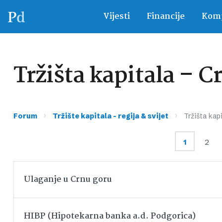
Vijesti
Financije
Komp
Tržišta kapitala – C
›
›
Forum
Tržište kapitala – regija & svijet
Tržišta kap
1
2
Ulaganje u Crnu goru
HIBP (Hipotekarna banka a.d. Podgorica)