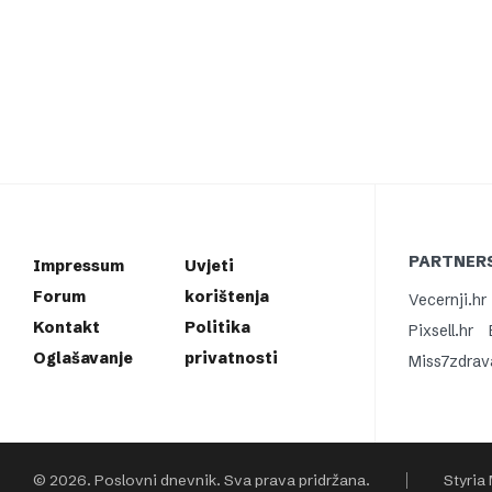
PARTNERS
Impressum
Uvjeti
Forum
korištenja
Vecernji.hr
Kontakt
Politika
Pixsell.hr
Oglašavanje
privatnosti
Miss7zdrav
© 2026. Poslovni dnevnik. Sva prava pridržana.
Styria