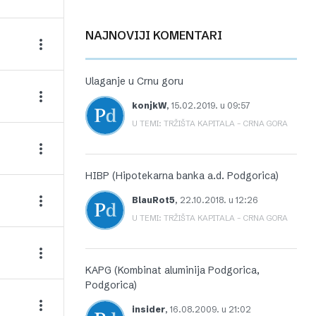
NAJNOVIJI KOMENTARI
Ulaganje u Crnu goru
konjkW
,
15.02.2019. u 09:57
U TEMI: TRŽIŠTA KAPITALA – CRNA GORA
HIBP (Hipotekarna banka a.d. Podgorica)
BlauRot5
,
22.10.2018. u 12:26
U TEMI: TRŽIŠTA KAPITALA – CRNA GORA
KAPG (Kombinat aluminija Podgorica,
Podgorica)
insider
,
16.08.2009. u 21:02