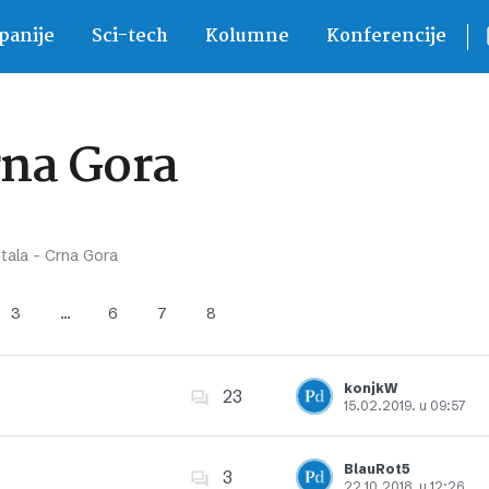
anije
Sci-tech
Kolumne
Konferencije
rna Gora
itala – Crna Gora
3
…
6
7
8
konjkW
23
15.02.2019. u 09:57
Dodajte u favorite
BlauRot5
3
22.10.2018. u 12:26