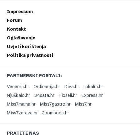
Impressum
Forum
Kontakt
Oglašavanje
Uvjeti korištenja
Politika privatnosti
PARTNERSKI PORTALI:
Vecernji.hr
Ordinacija.hr
Diva.hr
Lokalni.hr
Njuškalo.hr
24sata.hr
Pixsell.hr
Express.hr
Miss7mama.hr
Miss7gastro.hr
Miss7.hr
Miss7zdrava.hr
Joomboos.hr
PRATITE NAS