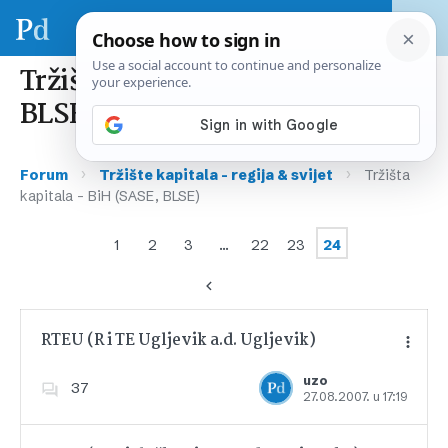
Tržišta kapitala – BiH (SASE,
BLSE)
›
›
Forum
Tržište kapitala – regija & svijet
Tržišta
kapitala – BiH (SASE, BLSE)
1
2
3
…
22
23
24
RTEU (R i TE Ugljevik a.d. Ugljevik)
uzo
37
27.08.2007. u 17:19
Dodajte u favorite