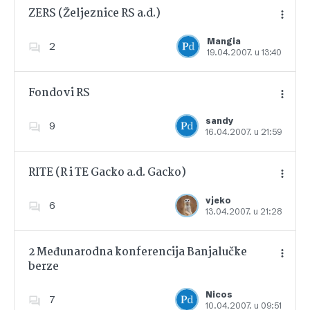
ZERS (Željeznice RS a.d.)
Mangia
2
19.04.2007. u 13:40
Dodajte u favorite
Fondovi RS
sandy
9
16.04.2007. u 21:59
Dodajte u favorite
RITE (R i TE Gacko a.d. Gacko)
vjeko
6
13.04.2007. u 21:28
Dodajte u favorite
2 Međunarodna konferencija Banjalučke
berze
Dodajte u favorite
Nicos
7
10.04.2007. u 09:51