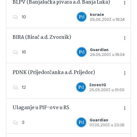
BLPV (Banjalučka pivara a.d. Banja Luka)
koraće
10
05.06.2007. u 18:34
Dodajte u favorite
BIRA (Birač a.d. Zvornik)
Guardian
16
29.05.2007. u 18:04
Dodajte u favorite
PDNK (Prijedorčanka a.d. Prijedor)
InvestG
12
25.05.2007. u 01:00
Dodajte u favorite
Ulaganje u PIF-ove u RS
Guardian
3
07.05.2007. u 23:36
Dodajte u favorite