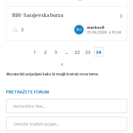
BiH-Sarajevska burza
markoc5
2
21.09.2006. u 10:34
Dodajte u favorite
1
2
3
…
22
23
24
Morate biti prijavljeni kako bi mogli kreirati nove teme.
PRETRAŽITE FORUM