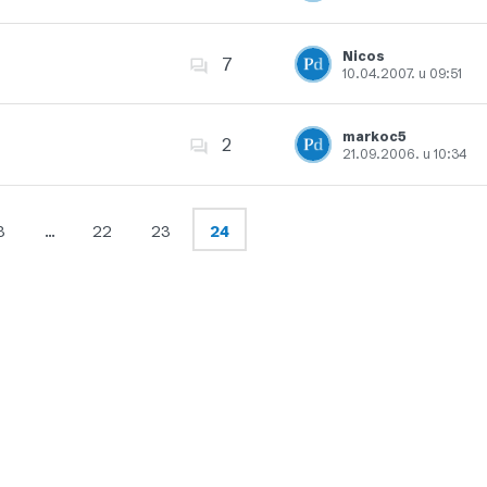
Dodajte u favorite
Nicos
7
10.04.2007. u 09:51
Dodajte u favorite
markoc5
2
21.09.2006. u 10:34
Dodajte u favorite
3
…
22
23
24