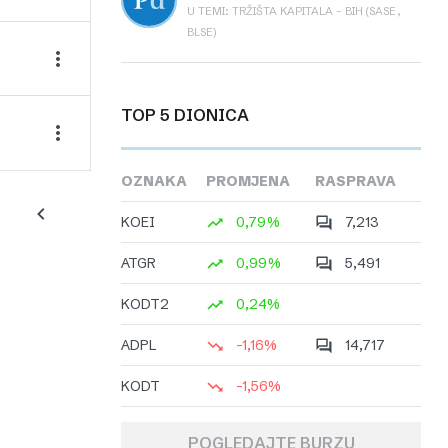
U TEMI: TRŽIŠTA KAPITALA – BIH (SASE,
BLSE)
TOP 5 DIONICA
OZNAKA
PROMJENA
RASPRAVA
KOEI
0,79%
7,213
ATGR
0,99%
5,491
KODT2
0,24%
ADPL
-1,16%
14,717
KODT
-1,56%
POGLEDAJTE BURZU