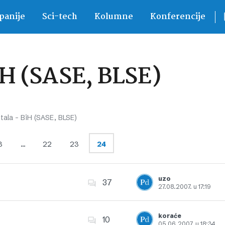
anije
Sci-tech
Kolumne
Konferencije
BiH (SASE, BLSE)
itala – BiH (SASE, BLSE)
3
…
22
23
24
uzo
37
27.08.2007. u 17:19
Dodajte u favorite
koraće
10
05.06.2007. u 18:34