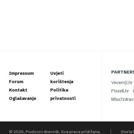
PARTNERS
Impressum
Uvjeti
Forum
korištenja
Vecernji.hr
Kontakt
Politika
Pixsell.hr
Oglašavanje
privatnosti
Miss7zdrav
© 2026. Poslovni dnevnik. Sva prava pridržana.
Styria