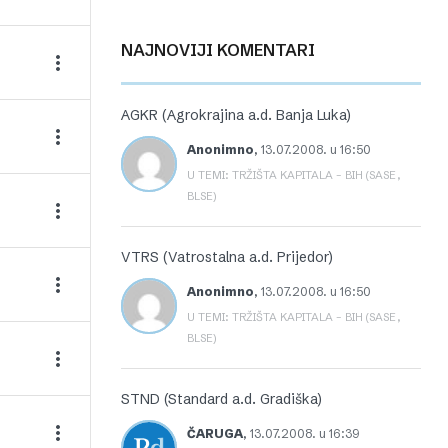
NAJNOVIJI KOMENTARI
AGKR (Agrokrajina a.d. Banja Luka)
Anonimno
,
13.07.2008. u 16:50
U TEMI: TRŽIŠTA KAPITALA – BIH (SASE,
BLSE)
VTRS (Vatrostalna a.d. Prijedor)
Anonimno
,
13.07.2008. u 16:50
U TEMI: TRŽIŠTA KAPITALA – BIH (SASE,
BLSE)
STND (Standard a.d. Gradiška)
ČARUGA
,
13.07.2008. u 16:39