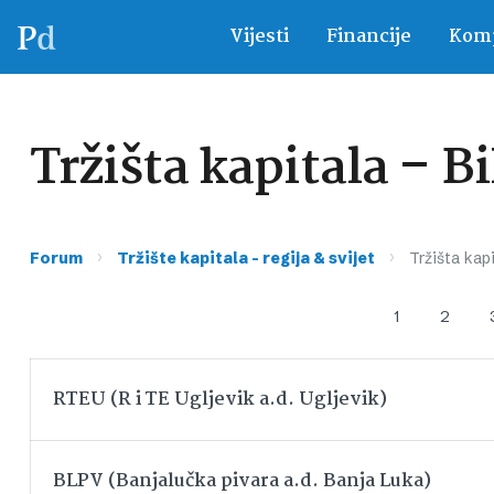
Vijesti
Financije
Komp
Tržišta kapitala – 
›
›
Forum
Tržište kapitala – regija & svijet
Tržišta kap
1
2
RTEU (R i TE Ugljevik a.d. Ugljevik)
BLPV (Banjalučka pivara a.d. Banja Luka)