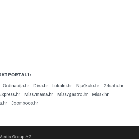
KI PORTALI:
Ordinacija.hr
Diva.hr
Lokalni.hr
Njuškalo.hr
24sata.hr
Express.hr
Miss7mama.hr
Miss7gastro.hr
Miss7.hr
a.hr
Joomboos.hr
 Media Group AG