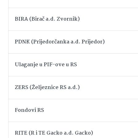
BIRA (Birač a.d. Zvornik)
PDNK (Prijedorčanka a.d. Prijedor)
Ulaganje u PIF-ove u RS
ZERS (Željeznice RS a.d.)
Fondovi RS
RITE (R i TE Gacko a.d. Gacko)