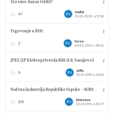
Što smo danas tržili!!!
Hafid
47
12.06.2020. u 17:38
Dodajte u favorite
Trgovanje u BIH
force
2
04.02.2007. u 18:25
Dodajte u favorite
JPES (JP Elekroprivreda BiH d.d. Sarajevo)
pific
3
10.01.2019. u 14:05
Dodajte u favorite
Naftna industrija Republike Srpske – NIRS
Simsons
216
23.07.2015. u 16:27
Dodajte u favorite