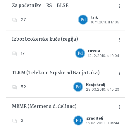
Za početnike – RS – BLSE
trik
27
16.11.2011. u 17:05
Dodajte u favorite
Izbor brokerske kuće (regija)
Hrx84
17
12.12.2010. u 19:04
Dodajte u favorite
TLKM (Telekom Srpske ad Banja Luka)
Kesjekralj
52
29.03.2010. u 15:23
Dodajte u favorite
MRMR (Mermer a.d. Čelinac)
graditelj
3
16.03.2010. u 09:44
Dodajte u favorite