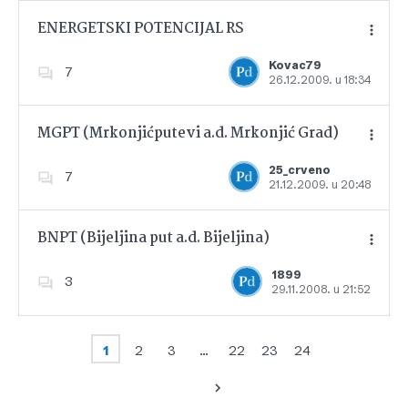
ENERGETSKI POTENCIJAL RS
Kovac79
7
26.12.2009. u 18:34
Dodajte u favorite
MGPT (Mrkonjićputevi a.d. Mrkonjić Grad)
25_crveno
7
21.12.2009. u 20:48
Dodajte u favorite
BNPT (Bijeljina put a.d. Bijeljina)
1899
3
29.11.2008. u 21:52
Dodajte u favorite
1
2
3
…
22
23
24