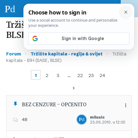
Tržišta kapitala – BiH (SASE,
BLSE)
›
›
Forum
Tržište kapitala – regija & svijet
Tržišta
kapitala – BiH (SASE, BLSE)
1
2
3
…
22
23
24
BEZ CENZURE – OPĆENITO
milusic
48
23.06.2010. u 12:30
Dodajte u favorite