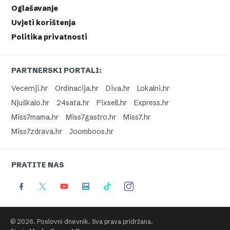
Oglašavanje
Uvjeti korištenja
Politika privatnosti
PARTNERSKI PORTALI:
Vecernji.hr
Ordinacija.hr
Diva.hr
Lokalni.hr
Njuškalo.hr
24sata.hr
Pixsell.hr
Express.hr
Miss7mama.hr
Miss7gastro.hr
Miss7.hr
Miss7zdrava.hr
Joomboos.hr
PRATITE NAS
© 2026. Poslovni dnevnik. Sva prava pridržana.