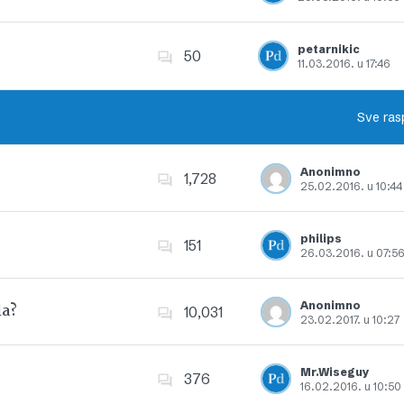
Dodajte u favorite
petarnikic
50
11.03.2016. u 17:46
Dodajte u favorite
Sve ras
Anonimno
1,728
25.02.2016. u 10:44
Dodajte u favorite
philips
151
26.03.2016. u 07:5
Dodajte u favorite
Anonimno
la?
10,031
23.02.2017. u 10:27
Dodajte u favorite
Mr.Wiseguy
376
16.02.2016. u 10:50