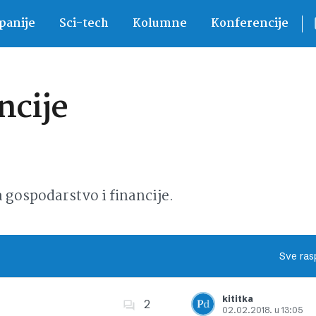
anije
Sci-tech
Kolumne
Konferencije
ncije
ospodarstvo i financije.
Sve ras
kititka
2
02.02.2018. u 13:05