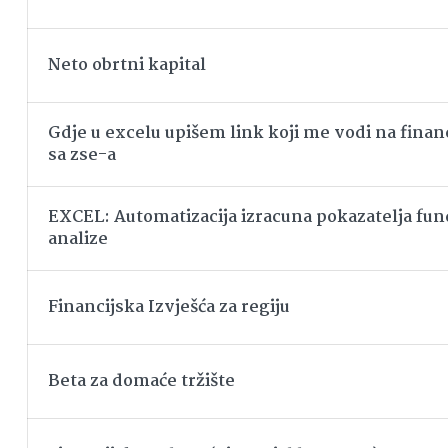
Neto obrtni kapital
Gdje u excelu upišem link koji me vodi na financ
sa zse-a
EXCEL: Automatizacija izracuna pokazatelja f
analize
Financijska Izvješća za regiju
Beta za domaće tržište