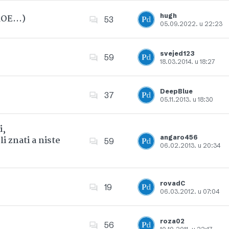
hugh
 ROE…)
53
05.09.2022. u 22:23
Dodajte u favorite
svejed123
59
18.03.2014. u 18:27
Dodajte u favorite
DeepBlue
37
05.11.2013. u 18:30
Dodajte u favorite
i,
angaro456
i znati a niste
59
06.02.2013. u 20:34
Dodajte u favorite
rovadC
19
06.03.2012. u 07:04
Dodajte u favorite
roza02
56