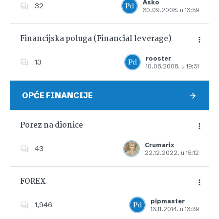
Asko
32
30.09.2008. u 13:59
Dodajte u favorite
Financijska poluga (Financial leverage)
rooster
13
10.08.2008. u 19:31
Dodajte u favorite
OPĆE FINANCIJE
Porez na dionice
Crumarix
43
22.12.2022. u 15:12
Dodajte u favorite
FOREX
pipmaster
1,946
13.11.2014. u 13:39
Dodajte u favorite