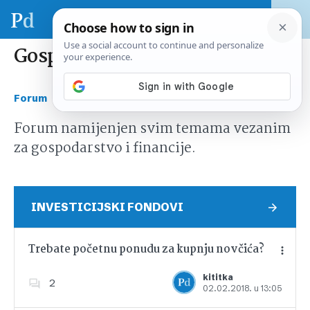
Gospodarstvo i financije
›
Forum
Gospodarstvo i financije
Forum namijenjen svim temama vezanim
za gospodarstvo i financije.
INVESTICIJSKI FONDOVI
Trebate početnu ponudu za kupnju novčića?
kititka
2
02.02.2018. u 13:05
Dodajte u favorite