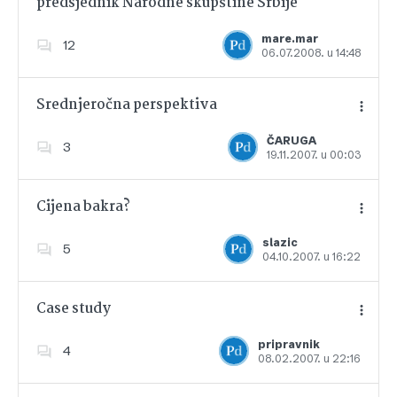
predsjednik Narodne skupštine Srbije
Dodajte u favorite
mare.mar
12
06.07.2008. u 14:48
Srednjeročna perspektiva
ČARUGA
3
19.11.2007. u 00:03
Dodajte u favorite
Cijena bakra?
slazic
5
04.10.2007. u 16:22
Dodajte u favorite
Case study
pripravnik
4
08.02.2007. u 22:16
Dodajte u favorite