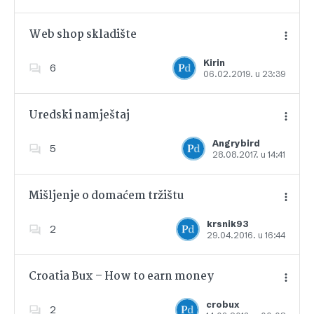
Web shop skladište
Kirin
6
06.02.2019. u 23:39
Dodajte u favorite
Uredski namještaj
Angrybird
5
28.08.2017. u 14:41
Dodajte u favorite
Mišljenje o domaćem tržištu
krsnik93
2
29.04.2016. u 16:44
Dodajte u favorite
Croatia Bux – How to earn money
crobux
2