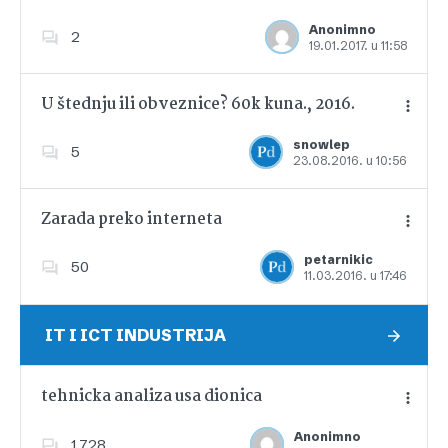
Anonimno
2
19.01.2017. u 11:58
Dodajte u favorite
U štednju ili obveznice? 60k kuna., 2016.
snowlep
5
23.08.2016. u 10:56
Dodajte u favorite
Zarada preko interneta
petarnikic
50
11.03.2016. u 17:46
Dodajte u favorite
IT I ICT INDUSTRIJA
tehnicka analiza usa dionica
Anonimno
1,728