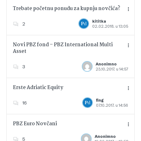
Trebate početnu ponudu za kupnju novčića?
kititka
2
02.02.2018. u 13:05
Dodajte u favorite
Novi PBZ fond – PBZ International Multi
Asset
Dodajte u favorite
Anonimno
3
23.10.2017. u 14:57
Erste Adriatic Equity
fing
16
07.10.2017. u 14:56
Dodajte u favorite
PBZ Euro Novčani
Anonimno
5