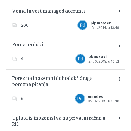
Vema Invest managed accounts
pipmaster
260
13.11.2014. u 13:49
Dodajte u favorite
Porez na dobit
pbaskovi
4
24.10.2019. u 13:21
Dodajte u favorite
Porez na inozemni dohodak i druga
porezna pitanja
Dodajte u favorite
amadeo
5
02.07.2019. u 10:18
Uplata iz inozemstva na privatni račun u
RH