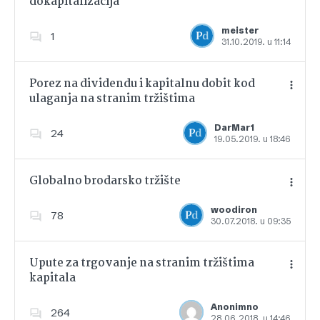
dokapitalizacija
Dodajte u favorite
meister
1
31.10.2019. u 11:14
Porez na dividendu i kapitalnu dobit kod
ulaganja na stranim tržištima
Dodajte u favorite
DarMar1
24
19.05.2019. u 18:46
Globalno brodarsko tržište
woodiron
78
30.07.2018. u 09:35
Dodajte u favorite
Upute za trgovanje na stranim tržištima
kapitala
Dodajte u favorite
Anonimno
264
28.06.2018. u 14:46