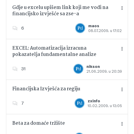
Gdje u excelu upišem link koji me vodi na
financijsko izvješće sa zse-a
Dodajte u favorite
maos
6
08.07.2009. u 17:02
EXCEL: Automatizacija izracuna
pokazatelja fundamentalne analize
Dodajte u favorite
nikson
31
21.06.2009. u 20:39
Financijska Izvješća za regiju
zxinfo
7
10.02.2009. u 13:05
Dodajte u favorite
Beta za domaće tržište