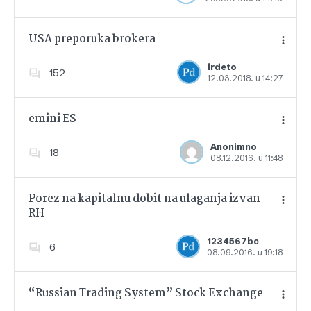
USA preporuka brokera
irdeto
152
12.03.2018. u 14:27
Dodajte u favorite
emini ES
Anonimno
18
08.12.2016. u 11:48
Dodajte u favorite
Porez na kapitalnu dobit na ulaganja izvan
RH
Dodajte u favorite
1234567bc
6
08.09.2016. u 19:18
“Russian Trading System” Stock Exchange