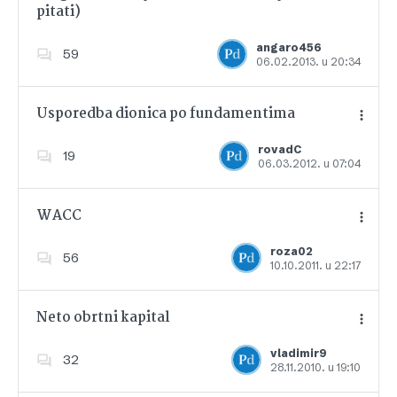
pitati)
Dodajte u favorite
angaro456
59
06.02.2013. u 20:34
Usporedba dionica po fundamentima
rovadC
19
06.03.2012. u 07:04
Dodajte u favorite
WACC
roza02
56
10.10.2011. u 22:17
Dodajte u favorite
Neto obrtni kapital
vladimir9
32
28.11.2010. u 19:10
Dodajte u favorite