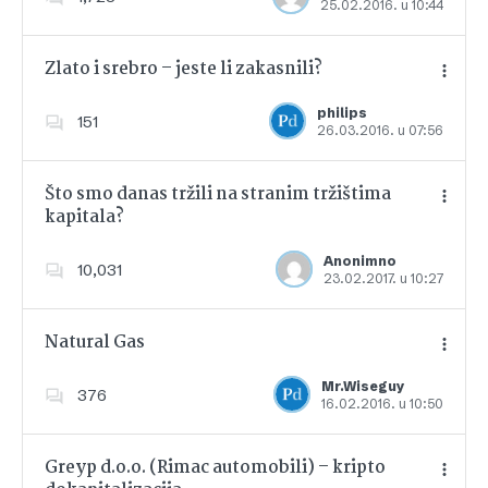
25.02.2016. u 10:44
Dodajte u favorite
Zlato i srebro – jeste li zakasnili?
philips
151
26.03.2016. u 07:56
Dodajte u favorite
Što smo danas tržili na stranim tržištima
kapitala?
Dodajte u favorite
Anonimno
10,031
23.02.2017. u 10:27
Natural Gas
Mr.Wiseguy
376
16.02.2016. u 10:50
Dodajte u favorite
Greyp d.o.o. (Rimac automobili) – kripto