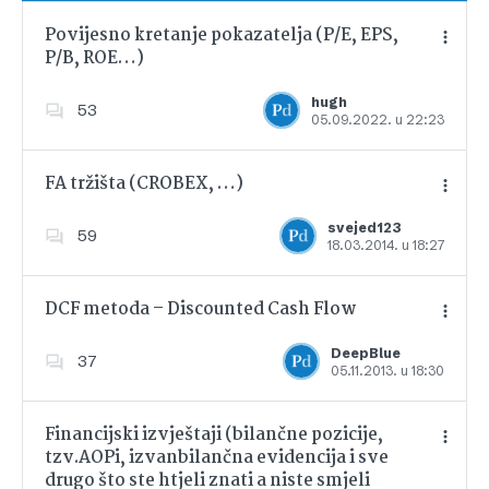
Povijesno kretanje pokazatelja (P/E, EPS,
P/B, ROE…)
Dodajte u favorite
hugh
53
05.09.2022. u 22:23
FA tržišta (CROBEX, …)
svejed123
59
18.03.2014. u 18:27
Dodajte u favorite
DCF metoda – Discounted Cash Flow
DeepBlue
37
05.11.2013. u 18:30
Dodajte u favorite
Financijski izvještaji (bilančne pozicije,
tzv.AOPi, izvanbilančna evidencija i sve
drugo što ste htjeli znati a niste smjeli