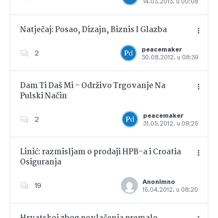
14.03.2013. u 00:08
Dodajte u favorite
Natječaj: Posao, Dizajn, Biznis I Glazba
peacemaker
2
30.08.2012. u 08:39
Dodajte u favorite
Dam Ti Daš Mi – Održivo Trgovanje Na
Pulski Način
Dodajte u favorite
peacemaker
2
31.05.2012. u 09:25
Linić: razmisljam o prodaji HPB-a i Croatia
Osiguranja
Dodajte u favorite
Anonimno
19
15.04.2012. u 08:20