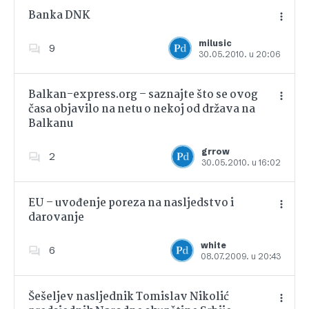
Banka DNK
milusic
9
30.05.2010. u 20:06
Dodajte u favorite
Balkan-express.org – saznajte što se ovog
časa objavilo na netu o nekoj od država na
Balkanu
Dodajte u favorite
grrow
2
30.05.2010. u 16:02
EU – uvođenje poreza na nasljedstvo i
darovanje
Dodajte u favorite
white
6
08.07.2009. u 20:43
Šešeljev nasljednik Tomislav Nikolić