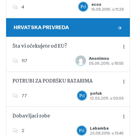
ecox
4
19.08.2016. u 11:28
Dodajte u favorite
HRVATSKA PRIVREDA
Šta vi očekujete od EU?
Anonimno
117
05.06.2016. u 18:50
Dodajte u favorite
POTRUBI ZA PODRŠKU RATARIMA
pofuk
77
12.03.2011. u 03:05
Dodajte u favorite
Dobavljaci robe
Labamba
2
23.08.2019. u 13:46
Dodajte u favorite