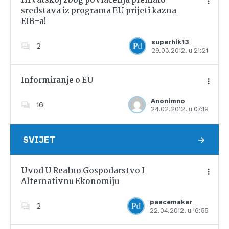
Hrvatskoj zbog povlačenja premalo
sredstava iz programa EU prijeti kazna
EIB-a!
Dodajte u favorite
superhik13
2
29.03.2012. u 21:21
Informiranje o EU
Anonimno
16
24.02.2012. u 07:19
Dodajte u favorite
SVIJET
Uvod U Realno Gospodarstvo I
Alternativnu Ekonomiju
Dodajte u favorite
peacemaker
2
22.04.2012. u 16:55