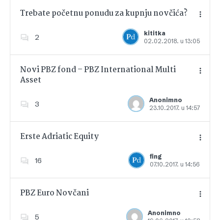
Trebate početnu ponudu za kupnju novčića?
kititka
2
02.02.2018. u 13:05
Dodajte u favorite
Novi PBZ fond – PBZ International Multi
Asset
Dodajte u favorite
Anonimno
3
23.10.2017. u 14:57
Erste Adriatic Equity
fing
16
07.10.2017. u 14:56
Dodajte u favorite
PBZ Euro Novčani
Anonimno
5