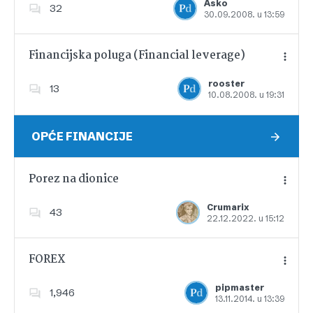
Asko
32
30.09.2008. u 13:59
Dodajte u favorite
Financijska poluga (Financial leverage)
rooster
13
10.08.2008. u 19:31
Dodajte u favorite
OPĆE FINANCIJE
Porez na dionice
Crumarix
43
22.12.2022. u 15:12
Dodajte u favorite
FOREX
pipmaster
1,946
13.11.2014. u 13:39
Dodajte u favorite