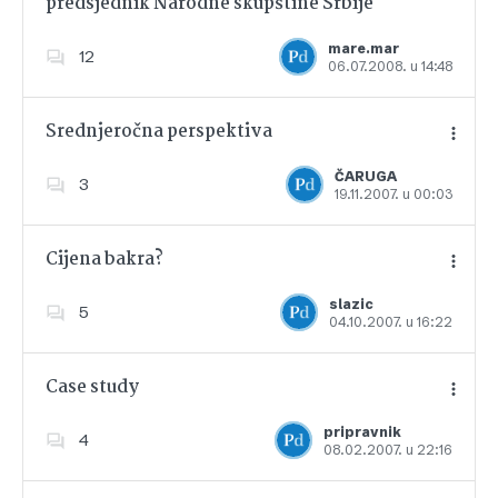
predsjednik Narodne skupštine Srbije
Dodajte u favorite
mare.mar
12
06.07.2008. u 14:48
Srednjeročna perspektiva
ČARUGA
3
19.11.2007. u 00:03
Dodajte u favorite
Cijena bakra?
slazic
5
04.10.2007. u 16:22
Dodajte u favorite
Case study
pripravnik
4
08.02.2007. u 22:16
Dodajte u favorite