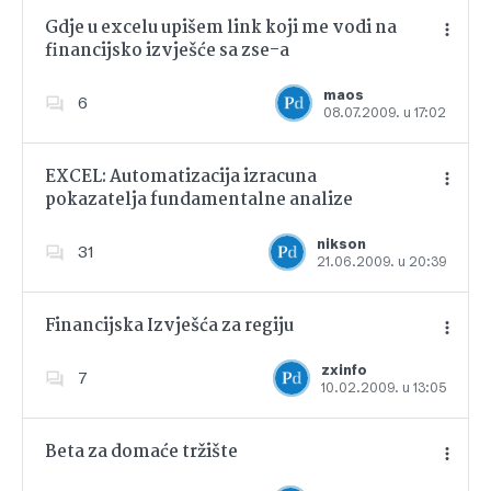
Gdje u excelu upišem link koji me vodi na
financijsko izvješće sa zse-a
Dodajte u favorite
maos
6
08.07.2009. u 17:02
EXCEL: Automatizacija izracuna
pokazatelja fundamentalne analize
Dodajte u favorite
nikson
31
21.06.2009. u 20:39
Financijska Izvješća za regiju
zxinfo
7
10.02.2009. u 13:05
Dodajte u favorite
Beta za domaće tržište