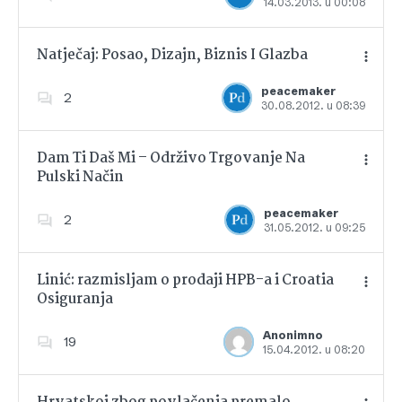
14.03.2013. u 00:08
Dodajte u favorite
Natječaj: Posao, Dizajn, Biznis I Glazba
peacemaker
2
30.08.2012. u 08:39
Dodajte u favorite
Dam Ti Daš Mi – Održivo Trgovanje Na
Pulski Način
Dodajte u favorite
peacemaker
2
31.05.2012. u 09:25
Linić: razmisljam o prodaji HPB-a i Croatia
Osiguranja
Dodajte u favorite
Anonimno
19
15.04.2012. u 08:20