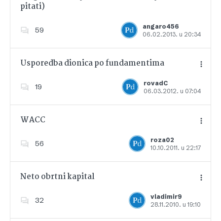
pitati)
Dodajte u favorite
angaro456
59
06.02.2013. u 20:34
Usporedba dionica po fundamentima
rovadC
19
06.03.2012. u 07:04
Dodajte u favorite
WACC
roza02
56
10.10.2011. u 22:17
Dodajte u favorite
Neto obrtni kapital
vladimir9
32
28.11.2010. u 19:10
Dodajte u favorite