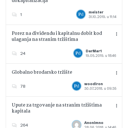
dokapitalizacija
Dodajte u favorite
meister
1
31.10.2019. u 11:14
Porez na dividendu i kapitalnu dobit kod
ulaganja na stranim tržištima
Dodajte u favorite
DarMar1
24
19.05.2019. u 18:46
Globalno brodarsko tržište
woodiron
78
30.07.2018. u 09:35
Dodajte u favorite
Upute za trgovanje na stranim tržištima
kapitala
Dodajte u favorite
Anonimno
264
28.06.2018. u 14:46