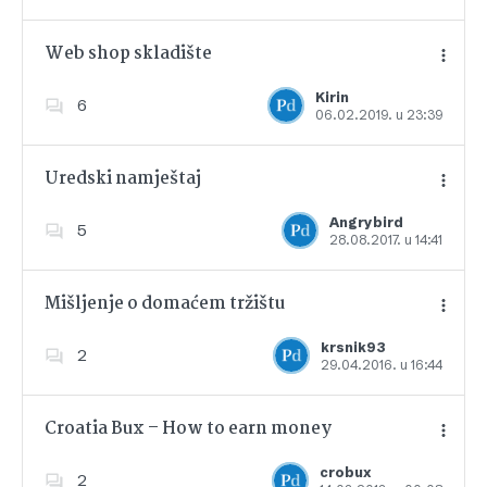
Web shop skladište
Kirin
6
06.02.2019. u 23:39
Dodajte u favorite
Uredski namještaj
Angrybird
5
28.08.2017. u 14:41
Dodajte u favorite
Mišljenje o domaćem tržištu
krsnik93
2
29.04.2016. u 16:44
Dodajte u favorite
Croatia Bux – How to earn money
crobux
2