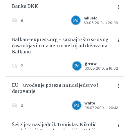
Banka DNK
milusic
9
30.05.2010. u 20:06
Dodajte u favorite
Balkan-express.org – saznajte što se ovog
časa objavilo na netu o nekoj od država na
Balkanu
Dodajte u favorite
grrow
2
30.05.2010. u 16:02
EU – uvođenje poreza na nasljedstvo i
darovanje
Dodajte u favorite
white
6
08.07.2009. u 20:43
Šešeljev nasljednik Tomislav Nikolić