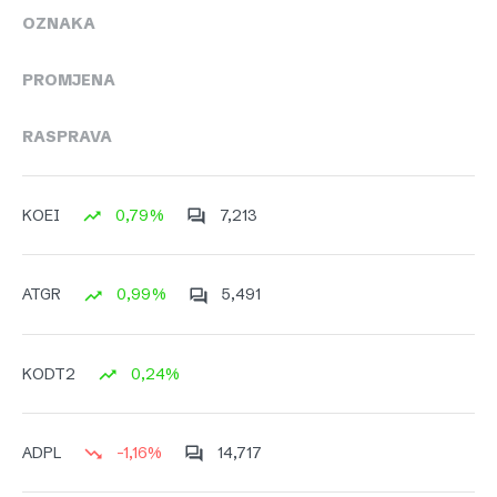
OZNAKA
PROMJENA
RASPRAVA
0,79%
7,213
KOEI
0,99%
5,491
ATGR
0,24%
KODT2
-1,16%
14,717
ADPL