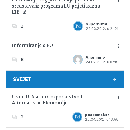
Hrvatskoj zbog povlačenja premalo
sredstava iz programa EU prijeti kazna
EIB-a!
Dodajte u favorite
superhik13
2
29.03.2012. u 21:21
Informiranje o EU
Anonimno
16
24.02.2012. u 07:19
Dodajte u favorite
SVIJET
Uvod U Realno Gospodarstvo I
Alternativnu Ekonomiju
Dodajte u favorite
peacemaker
2
22.04.2012. u 16:55