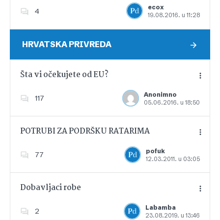
ecox
4
19.08.2016. u 11:28
Dodajte u favorite
HRVATSKA PRIVREDA
Šta vi očekujete od EU?
Anonimno
117
05.06.2016. u 18:50
Dodajte u favorite
POTRUBI ZA PODRŠKU RATARIMA
pofuk
77
12.03.2011. u 03:05
Dodajte u favorite
Dobavljaci robe
Labamba
2
23.08.2019. u 13:46
Dodajte u favorite