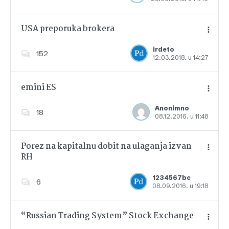
USA preporuka brokera
irdeto
152
12.03.2018. u 14:27
Dodajte u favorite
emini ES
Anonimno
18
08.12.2016. u 11:48
Dodajte u favorite
Porez na kapitalnu dobit na ulaganja izvan
RH
Dodajte u favorite
1234567bc
6
08.09.2016. u 19:18
“Russian Trading System” Stock Exchange