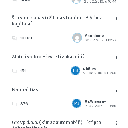
25.02.2016. u 10:44
Dodajte u favorite
Što smo danas tržili na stranim tržištima
kapitala?
Dodajte u favorite
Anonimno
10,031
23.02.2017. u 10:27
Zlato i srebro – jeste li zakasnili?
philips
151
26.03.2016. u 07:56
Dodajte u favorite
Natural Gas
Mr.Wiseguy
376
16.02.2016. u 10:50
Dodajte u favorite
Greyp d.o.o. (Rimac automobili) – kripto