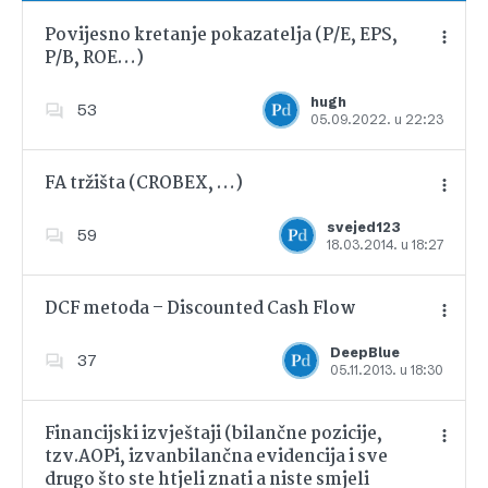
Povijesno kretanje pokazatelja (P/E, EPS,
P/B, ROE…)
Dodajte u favorite
hugh
53
05.09.2022. u 22:23
FA tržišta (CROBEX, …)
svejed123
59
18.03.2014. u 18:27
Dodajte u favorite
DCF metoda – Discounted Cash Flow
DeepBlue
37
05.11.2013. u 18:30
Dodajte u favorite
Financijski izvještaji (bilančne pozicije,
tzv.AOPi, izvanbilančna evidencija i sve
drugo što ste htjeli znati a niste smjeli