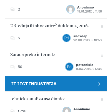
Anonimno
2
19.01.2017. u 11:58
Dodajte u favorite
U štednju ili obveznice? 60k kuna., 2016.
snowlep
5
23.08.2016. u 10:56
Dodajte u favorite
Zarada preko interneta
petarnikic
50
11.03.2016. u 17:46
Dodajte u favorite
IT I ICT INDUSTRIJA
tehnicka analiza usa dionica
Anonimno
1,728