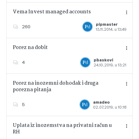
Vema Invest managed accounts
pipmaster
260
13.11.2014. u 13:49
Dodajte u favorite
Porez na dobit
pbaskovi
4
24.10.2019. u 13:21
Dodajte u favorite
Porez na inozemni dohodak i druga
porezna pitanja
Dodajte u favorite
amadeo
5
02.07.2019. u 10:18
Uplata iz inozemstva na privatni račun u
RH