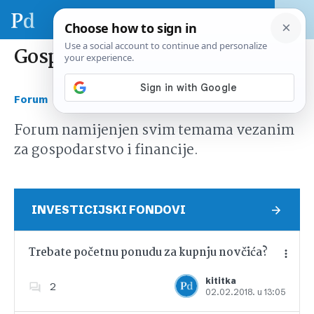
Gospodarstvo i financije
›
Forum
Gospodarstvo i financije
Forum namijenjen svim temama vezanim
za gospodarstvo i financije.
INVESTICIJSKI FONDOVI
Trebate početnu ponudu za kupnju novčića?
kititka
2
02.02.2018. u 13:05
Dodajte u favorite