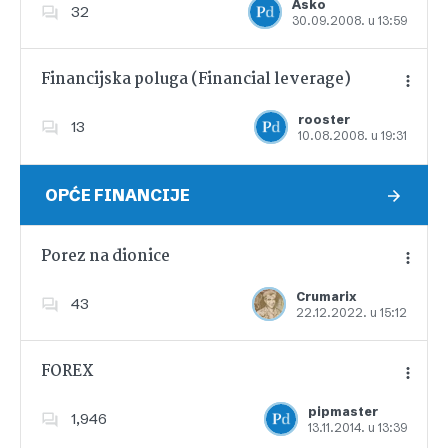
Asko
32
30.09.2008. u 13:59
Dodajte u favorite
Financijska poluga (Financial leverage)
rooster
13
10.08.2008. u 19:31
Dodajte u favorite
OPĆE FINANCIJE
Porez na dionice
Crumarix
43
22.12.2022. u 15:12
Dodajte u favorite
FOREX
pipmaster
1,946
13.11.2014. u 13:39
Dodajte u favorite