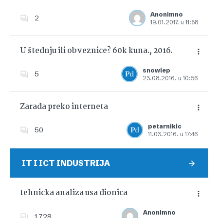
Anonimno
2
19.01.2017. u 11:58
Dodajte u favorite
U štednju ili obveznice? 60k kuna., 2016.
snowlep
5
23.08.2016. u 10:56
Dodajte u favorite
Zarada preko interneta
petarnikic
50
11.03.2016. u 17:46
Dodajte u favorite
IT I ICT INDUSTRIJA
tehnicka analiza usa dionica
Anonimno
1,728