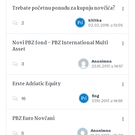
Trebate početnu ponudu za kupnju novčića?
kititka
2
02.02.2018. u 13:05
Dodajte u favorite
Novi PBZ fond – PBZ International Multi
Asset
Dodajte u favorite
Anonimno
3
23.10.2017. u 14:57
Erste Adriatic Equity
fing
16
07.10.2017. u 14:56
Dodajte u favorite
PBZ Euro Novčani
Anonimno
5