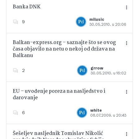
Banka DNK
milusic
9
30.05.2010. u 20:06
Dodajte u favorite
Balkan-express.org – saznajte što se ovog
časa objavilo na netu o nekoj od država na
Balkanu
Dodajte u favorite
grrow
2
30.05.2010. u 16:02
EU – uvođenje poreza na nasljedstvo i
darovanje
Dodajte u favorite
white
6
08.07.2009. u 20:43
Šešeljev nasljednik Tomislav Nikolić