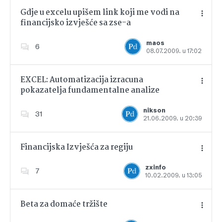
Gdje u excelu upišem link koji me vodi na
financijsko izvješće sa zse-a
Dodajte u favorite
maos
6
08.07.2009. u 17:02
EXCEL: Automatizacija izracuna
pokazatelja fundamentalne analize
Dodajte u favorite
nikson
31
21.06.2009. u 20:39
Financijska Izvješća za regiju
zxinfo
7
10.02.2009. u 13:05
Dodajte u favorite
Beta za domaće tržište