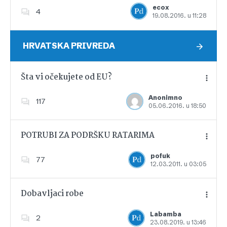
ecox
4
19.08.2016. u 11:28
Dodajte u favorite
HRVATSKA PRIVREDA
Šta vi očekujete od EU?
Anonimno
117
05.06.2016. u 18:50
Dodajte u favorite
POTRUBI ZA PODRŠKU RATARIMA
pofuk
77
12.03.2011. u 03:05
Dodajte u favorite
Dobavljaci robe
Labamba
2
23.08.2019. u 13:46
Dodajte u favorite