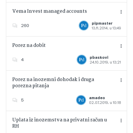
Vema Invest managed accounts
pipmaster
260
13.11.2014. u 13:49
Dodajte u favorite
Porez na dobit
pbaskovi
4
24.10.2019. u 13:21
Dodajte u favorite
Porez na inozemni dohodak i druga
porezna pitanja
Dodajte u favorite
amadeo
5
02.07.2019. u 10:18
Uplata iz inozemstva na privatni račun u
RH