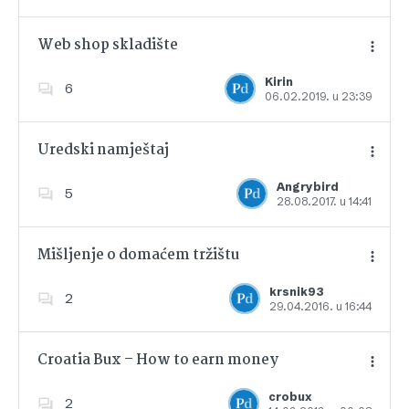
Web shop skladište
Kirin
6
06.02.2019. u 23:39
Dodajte u favorite
Uredski namještaj
Angrybird
5
28.08.2017. u 14:41
Dodajte u favorite
Mišljenje o domaćem tržištu
krsnik93
2
29.04.2016. u 16:44
Dodajte u favorite
Croatia Bux – How to earn money
crobux
2