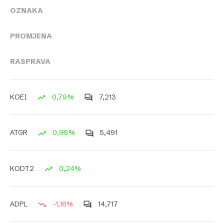
OZNAKA
PROMJENA
RASPRAVA
0,79%
7,213
KOEI
0,99%
5,491
ATGR
0,24%
KODT2
-1,16%
14,717
ADPL