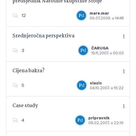
predsjednik Narodne skupštine Srbije
Dodajte u favorite
mare.mar
12
06.07.2008. u 14:48
Srednjeročna perspektiva
ČARUGA
3
19.11.2007. u 00:03
Dodajte u favorite
Cijena bakra?
slazic
5
04.10.2007. u 16:22
Dodajte u favorite
Case study
pripravnik
4
08.02.2007. u 22:16
Dodajte u favorite