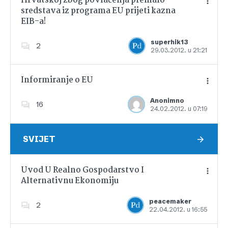
Hrvatskoj zbog povlačenja premalo
sredstava iz programa EU prijeti kazna
EIB-a!
Dodajte u favorite
superhik13
2
29.03.2012. u 21:21
Informiranje o EU
Anonimno
16
24.02.2012. u 07:19
Dodajte u favorite
SVIJET
Uvod U Realno Gospodarstvo I
Alternativnu Ekonomiju
Dodajte u favorite
peacemaker
2
22.04.2012. u 16:55