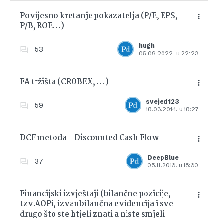
Povijesno kretanje pokazatelja (P/E, EPS,
P/B, ROE…)
Dodajte u favorite
hugh
53
05.09.2022. u 22:23
FA tržišta (CROBEX, …)
svejed123
59
18.03.2014. u 18:27
Dodajte u favorite
DCF metoda – Discounted Cash Flow
DeepBlue
37
05.11.2013. u 18:30
Dodajte u favorite
Financijski izvještaji (bilančne pozicije,
tzv.AOPi, izvanbilančna evidencija i sve
drugo što ste htjeli znati a niste smjeli