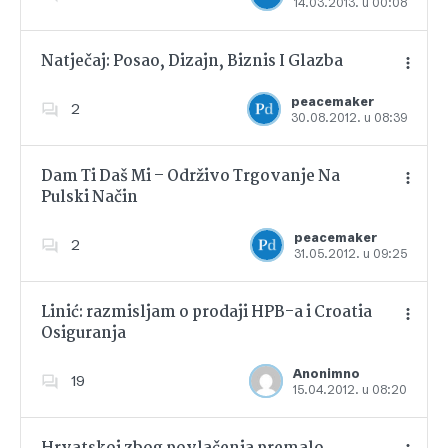
14.03.2013. u 00:08
Dodajte u favorite
Natječaj: Posao, Dizajn, Biznis I Glazba
peacemaker
2
30.08.2012. u 08:39
Dodajte u favorite
Dam Ti Daš Mi – Održivo Trgovanje Na
Pulski Način
Dodajte u favorite
peacemaker
2
31.05.2012. u 09:25
Linić: razmisljam o prodaji HPB-a i Croatia
Osiguranja
Dodajte u favorite
Anonimno
19
15.04.2012. u 08:20