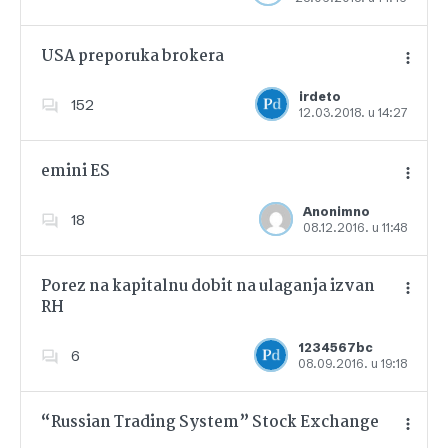
USA preporuka brokera
irdeto
152
12.03.2018. u 14:27
Dodajte u favorite
emini ES
Anonimno
18
08.12.2016. u 11:48
Dodajte u favorite
Porez na kapitalnu dobit na ulaganja izvan
RH
Dodajte u favorite
1234567bc
6
08.09.2016. u 19:18
“Russian Trading System” Stock Exchange