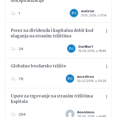
dokapitalizacija
Dodajte u favorite
meister
1
31.10.2019. u 11:14
Porez na dividendu i kapitalnu dobit kod
ulaganja na stranim tržištima
Dodajte u favorite
DarMar1
24
19.05.2019. u 18:46
Globalno brodarsko tržište
woodiron
78
30.07.2018. u 09:35
Dodajte u favorite
Upute za trgovanje na stranim tržištima
kapitala
Dodajte u favorite
Anonimno
264
28.06.2018. u 14:46