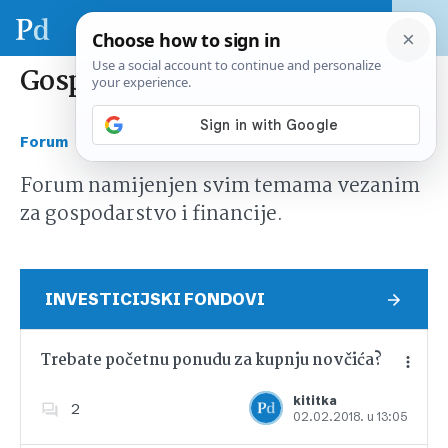
Gospodarstvo i financije
›
Forum
Gospodarstvo i financije
Forum namijenjen svim temama vezanim
za gospodarstvo i financije.
INVESTICIJSKI FONDOVI
Trebate početnu ponudu za kupnju novčića?
kititka
2
02.02.2018. u 13:05
Dodajte u favorite