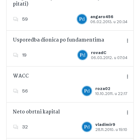
pitati)
Dodajte u favorite
angaro456
59
06.02.2013. u 20:34
Usporedba dionica po fundamentima
rovadC
19
06.03.2012. u 07:04
Dodajte u favorite
WACC
roza02
56
10.10.2011. u 22:17
Dodajte u favorite
Neto obrtni kapital
vladimir9
32
28.11.2010. u 19:10
Dodajte u favorite