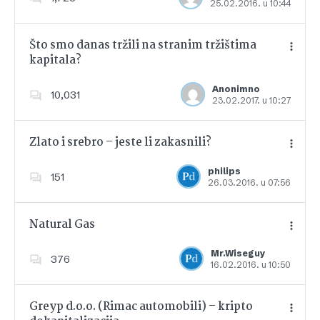
25.02.2016. u 10:44
Dodajte u favorite
Što smo danas tržili na stranim tržištima
kapitala?
Dodajte u favorite
Anonimno
10,031
23.02.2017. u 10:27
Zlato i srebro – jeste li zakasnili?
philips
151
26.03.2016. u 07:56
Dodajte u favorite
Natural Gas
Mr.Wiseguy
376
16.02.2016. u 10:50
Dodajte u favorite
Greyp d.o.o. (Rimac automobili) – kripto