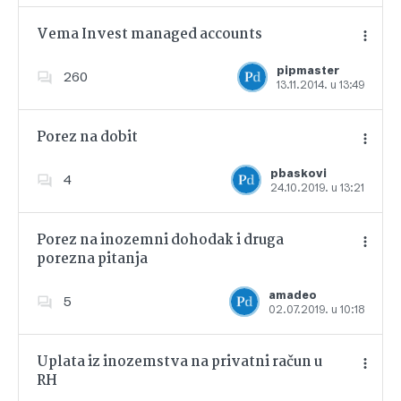
Vema Invest managed accounts
pipmaster
260
13.11.2014. u 13:49
Dodajte u favorite
Porez na dobit
pbaskovi
4
24.10.2019. u 13:21
Dodajte u favorite
Porez na inozemni dohodak i druga
porezna pitanja
Dodajte u favorite
amadeo
5
02.07.2019. u 10:18
Uplata iz inozemstva na privatni račun u
RH