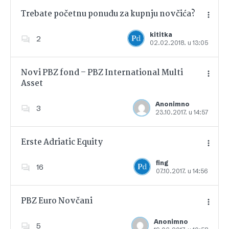
Trebate početnu ponudu za kupnju novčića?
kititka
2
02.02.2018. u 13:05
Dodajte u favorite
Novi PBZ fond – PBZ International Multi
Asset
Dodajte u favorite
Anonimno
3
23.10.2017. u 14:57
Erste Adriatic Equity
fing
16
07.10.2017. u 14:56
Dodajte u favorite
PBZ Euro Novčani
Anonimno
5