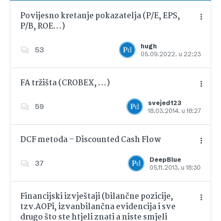
Povijesno kretanje pokazatelja (P/E, EPS,
P/B, ROE…)
Dodajte u favorite
hugh
53
05.09.2022. u 22:23
FA tržišta (CROBEX, …)
svejed123
59
18.03.2014. u 18:27
Dodajte u favorite
DCF metoda – Discounted Cash Flow
DeepBlue
37
05.11.2013. u 18:30
Dodajte u favorite
Financijski izvještaji (bilančne pozicije,
tzv.AOPi, izvanbilančna evidencija i sve
drugo što ste htjeli znati a niste smjeli