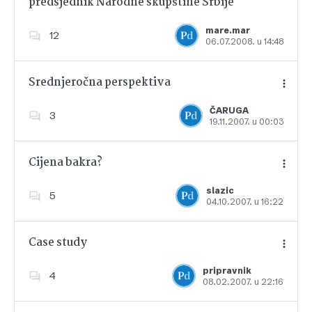
predsjednik Narodne skupštine Srbije
Dodajte u favorite
mare.mar
12
06.07.2008. u 14:48
Srednjeročna perspektiva
ČARUGA
3
19.11.2007. u 00:03
Dodajte u favorite
Cijena bakra?
slazic
5
04.10.2007. u 16:22
Dodajte u favorite
Case study
pripravnik
4
08.02.2007. u 22:16
Dodajte u favorite