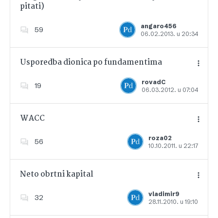
pitati)
Dodajte u favorite
angaro456
59
06.02.2013. u 20:34
Usporedba dionica po fundamentima
rovadC
19
06.03.2012. u 07:04
Dodajte u favorite
WACC
roza02
56
10.10.2011. u 22:17
Dodajte u favorite
Neto obrtni kapital
vladimir9
32
28.11.2010. u 19:10
Dodajte u favorite