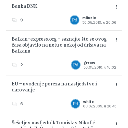
Banka DNK
milusic
9
30.05.2010. u 20:06
Dodajte u favorite
Balkan-express.org – saznajte što se ovog
časa objavilo na netu o nekoj od država na
Balkanu
Dodajte u favorite
grrow
2
30.05.2010. u 16:02
EU – uvođenje poreza na nasljedstvo i
darovanje
Dodajte u favorite
white
6
08.07.2009. u 20:43
Šešeljev nasljednik Tomislav Nikolić