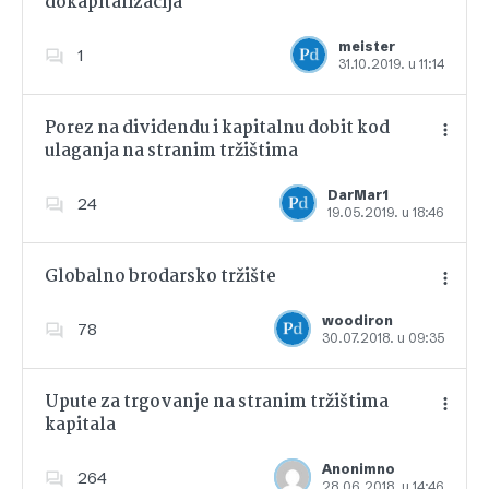
dokapitalizacija
Dodajte u favorite
meister
1
31.10.2019. u 11:14
Porez na dividendu i kapitalnu dobit kod
ulaganja na stranim tržištima
Dodajte u favorite
DarMar1
24
19.05.2019. u 18:46
Globalno brodarsko tržište
woodiron
78
30.07.2018. u 09:35
Dodajte u favorite
Upute za trgovanje na stranim tržištima
kapitala
Dodajte u favorite
Anonimno
264
28.06.2018. u 14:46