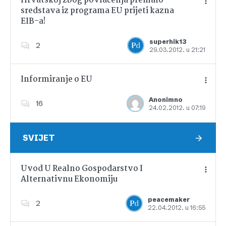
Hrvatskoj zbog povlačenja premalo
sredstava iz programa EU prijeti kazna
EIB-a!
Dodajte u favorite
superhik13
2
29.03.2012. u 21:21
Informiranje o EU
Anonimno
16
24.02.2012. u 07:19
Dodajte u favorite
SVIJET
Uvod U Realno Gospodarstvo I
Alternativnu Ekonomiju
Dodajte u favorite
peacemaker
2
22.04.2012. u 16:55