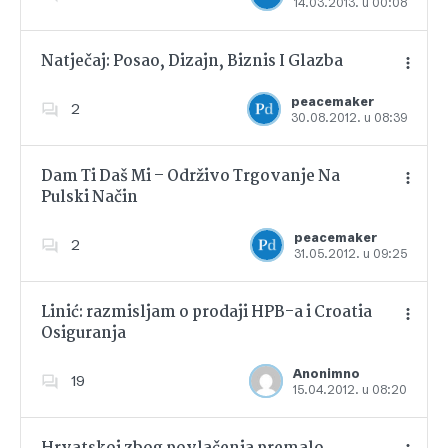
14.03.2013. u 00:08
Dodajte u favorite
Natječaj: Posao, Dizajn, Biznis I Glazba
peacemaker
2
30.08.2012. u 08:39
Dodajte u favorite
Dam Ti Daš Mi – Održivo Trgovanje Na
Pulski Način
Dodajte u favorite
peacemaker
2
31.05.2012. u 09:25
Linić: razmisljam o prodaji HPB-a i Croatia
Osiguranja
Dodajte u favorite
Anonimno
19
15.04.2012. u 08:20