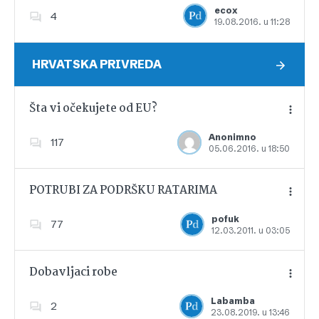
ecox
4
19.08.2016. u 11:28
Dodajte u favorite
HRVATSKA PRIVREDA
Šta vi očekujete od EU?
Anonimno
117
05.06.2016. u 18:50
Dodajte u favorite
POTRUBI ZA PODRŠKU RATARIMA
pofuk
77
12.03.2011. u 03:05
Dodajte u favorite
Dobavljaci robe
Labamba
2
23.08.2019. u 13:46
Dodajte u favorite