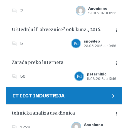
Anonimno
2
19.01.2017. u 11:58
Dodajte u favorite
U štednju ili obveznice? 60k kuna., 2016.
snowlep
5
23.08.2016. u 10:56
Dodajte u favorite
Zarada preko interneta
petarnikic
50
11.03.2016. u 17:46
Dodajte u favorite
IT I ICT INDUSTRIJA
tehnicka analiza usa dionica
Anonimno
1,728