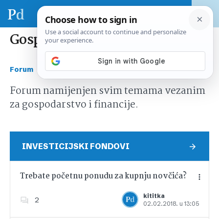
Gospodarstvo i financije
›
Forum
Gospodarstvo i financije
Forum namijenjen svim temama vezanim
za gospodarstvo i financije.
INVESTICIJSKI FONDOVI
Trebate početnu ponudu za kupnju novčića?
kititka
2
02.02.2018. u 13:05
Dodajte u favorite