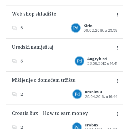
Web shop skladište
Kirin
6
06.02.2019. u 23:39
Dodajte u favorite
Uredski namještaj
Angrybird
5
28.08.2017. u 14:41
Dodajte u favorite
Mišljenje o domaćem tržištu
krsnik93
2
29.04.2016. u 16:44
Dodajte u favorite
Croatia Bux – How to earn money
crobux
2