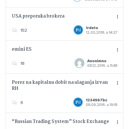
USA preporuka brokera
irdeto
152
12.03.2018. u 14:27
Dodajte u favorite
emini ES
Anonimno
18
08.12.2016. u 11:48
Dodajte u favorite
Porez na kapitalnu dobit na ulaganja izvan
RH
Dodajte u favorite
1234567bc
6
08.09.2016. u 19:18
“Russian Trading System” Stock Exchange