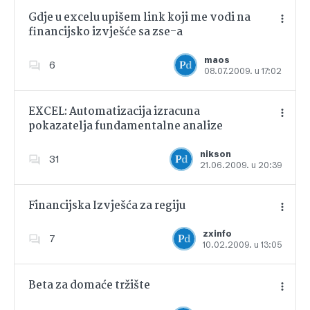
Gdje u excelu upišem link koji me vodi na
financijsko izvješće sa zse-a
Dodajte u favorite
maos
6
08.07.2009. u 17:02
EXCEL: Automatizacija izracuna
pokazatelja fundamentalne analize
Dodajte u favorite
nikson
31
21.06.2009. u 20:39
Financijska Izvješća za regiju
zxinfo
7
10.02.2009. u 13:05
Dodajte u favorite
Beta za domaće tržište