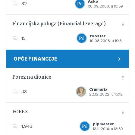
Asko
32
30.09.2008. u 13:59
Dodajte u favorite
Financijska poluga (Financial leverage)
rooster
13
10.08.2008. u 19:31
Dodajte u favorite
OPĆE FINANCIJE
Porez na dionice
Crumarix
43
22.12.2022. u 15:12
Dodajte u favorite
FOREX
pipmaster
1,946
13.11.2014. u 13:39
Dodajte u favorite