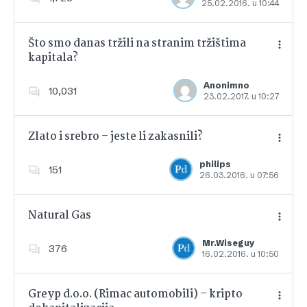
25.02.2016. u 10:44
Dodajte u favorite
Što smo danas tržili na stranim tržištima
kapitala?
Dodajte u favorite
Anonimno
10,031
23.02.2017. u 10:27
Zlato i srebro – jeste li zakasnili?
philips
151
26.03.2016. u 07:56
Dodajte u favorite
Natural Gas
Mr.Wiseguy
376
16.02.2016. u 10:50
Dodajte u favorite
Greyp d.o.o. (Rimac automobili) – kripto