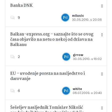
Banka DNK
milusic
9
30.05.2010. u 20:06
Dodajte u favorite
Balkan-express.org – saznajte što se ovog
časa objavilo na netu o nekoj od država na
Balkanu
Dodajte u favorite
grrow
2
30.05.2010. u 16:02
EU – uvođenje poreza na nasljedstvo i
darovanje
Dodajte u favorite
white
6
08.07.2009. u 20:43
Šešeljev nasljednik Tomislav Nikolić