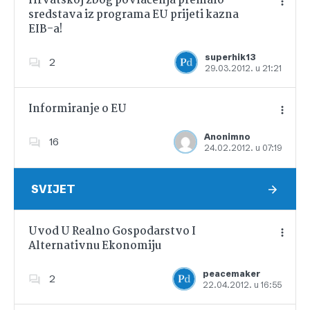
Hrvatskoj zbog povlačenja premalo
sredstava iz programa EU prijeti kazna
EIB-a!
Dodajte u favorite
superhik13
2
29.03.2012. u 21:21
Informiranje o EU
Anonimno
16
24.02.2012. u 07:19
Dodajte u favorite
SVIJET
Uvod U Realno Gospodarstvo I
Alternativnu Ekonomiju
Dodajte u favorite
peacemaker
2
22.04.2012. u 16:55