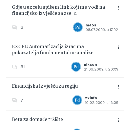
Gdje u excelu upišem link koji me vodi na
financijsko izvješće sa zse-a
Dodajte u favorite
maos
6
08.07.2009. u 17:02
EXCEL: Automatizacija izracuna
pokazatelja fundamentalne analize
Dodajte u favorite
nikson
31
21.06.2009. u 20:39
Financijska Izvješća za regiju
zxinfo
7
10.02.2009. u 13:05
Dodajte u favorite
Beta za domaće tržište