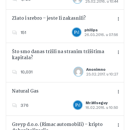
25.02.2016. u 10:44
Dodajte u favorite
Zlato i srebro – jeste li zakasnili?
philips
151
26.03.2016. u 07:56
Dodajte u favorite
Što smo danas tržili na stranim tržištima
kapitala?
Dodajte u favorite
Anonimno
10,031
23.02.2017. u 10:27
Natural Gas
Mr.Wiseguy
376
16.02.2016. u 10:50
Dodajte u favorite
Greyp d.o.o. (Rimac automobili) – kripto