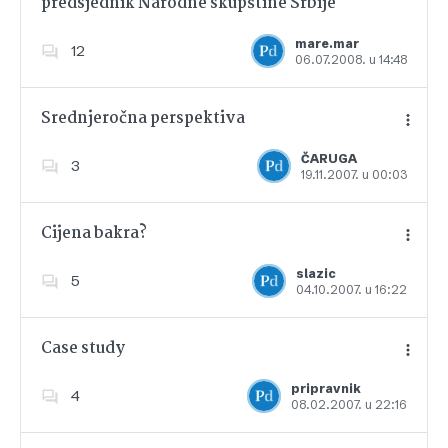
predsjednik Narodne skupštine Srbije
Dodajte u favorite
mare.mar
12
06.07.2008. u 14:48
Srednjeročna perspektiva
ČARUGA
3
19.11.2007. u 00:03
Dodajte u favorite
Cijena bakra?
slazic
5
04.10.2007. u 16:22
Dodajte u favorite
Case study
pripravnik
4
08.02.2007. u 22:16
Dodajte u favorite