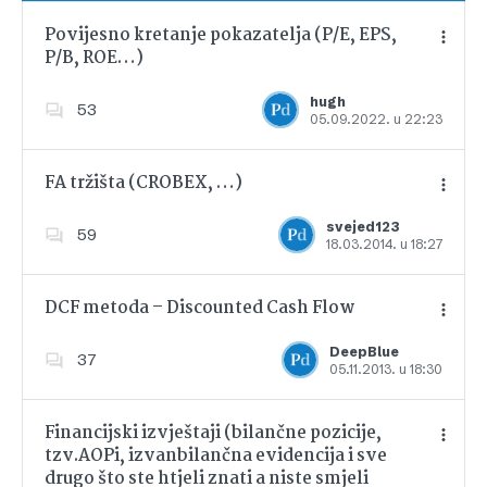
Povijesno kretanje pokazatelja (P/E, EPS,
P/B, ROE…)
Dodajte u favorite
hugh
53
05.09.2022. u 22:23
FA tržišta (CROBEX, …)
svejed123
59
18.03.2014. u 18:27
Dodajte u favorite
DCF metoda – Discounted Cash Flow
DeepBlue
37
05.11.2013. u 18:30
Dodajte u favorite
Financijski izvještaji (bilančne pozicije,
tzv.AOPi, izvanbilančna evidencija i sve
drugo što ste htjeli znati a niste smjeli