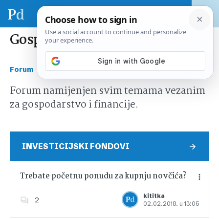
Gospodarstvo i financije
›
Forum
Gospodarstvo i financije
Forum namijenjen svim temama vezanim
za gospodarstvo i financije.
INVESTICIJSKI FONDOVI
Trebate početnu ponudu za kupnju novčića?
kititka
2
02.02.2018. u 13:05
Dodajte u favorite