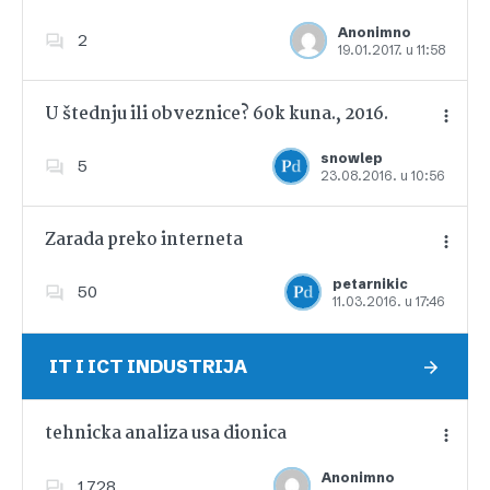
Anonimno
2
19.01.2017. u 11:58
Dodajte u favorite
U štednju ili obveznice? 60k kuna., 2016.
snowlep
5
23.08.2016. u 10:56
Dodajte u favorite
Zarada preko interneta
petarnikic
50
11.03.2016. u 17:46
Dodajte u favorite
IT I ICT INDUSTRIJA
tehnicka analiza usa dionica
Anonimno
1,728