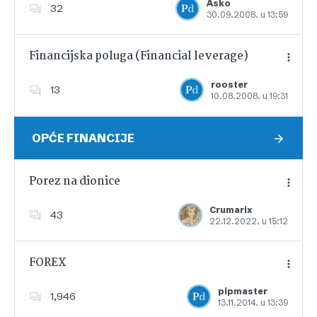
Asko
32
30.09.2008. u 13:59
Dodajte u favorite
Financijska poluga (Financial leverage)
rooster
13
10.08.2008. u 19:31
Dodajte u favorite
OPĆE FINANCIJE
Porez na dionice
Crumarix
43
22.12.2022. u 15:12
Dodajte u favorite
FOREX
pipmaster
1,946
13.11.2014. u 13:39
Dodajte u favorite