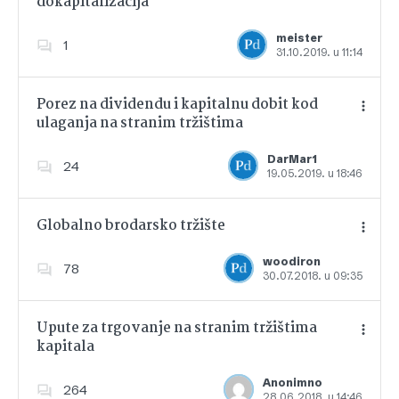
dokapitalizacija
Dodajte u favorite
meister
1
31.10.2019. u 11:14
Porez na dividendu i kapitalnu dobit kod
ulaganja na stranim tržištima
Dodajte u favorite
DarMar1
24
19.05.2019. u 18:46
Globalno brodarsko tržište
woodiron
78
30.07.2018. u 09:35
Dodajte u favorite
Upute za trgovanje na stranim tržištima
kapitala
Dodajte u favorite
Anonimno
264
28.06.2018. u 14:46