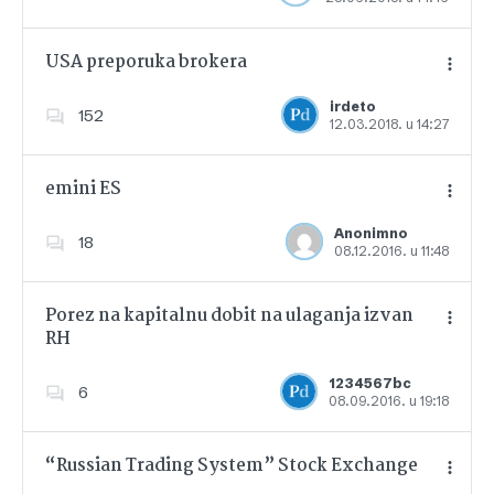
USA preporuka brokera
irdeto
152
12.03.2018. u 14:27
Dodajte u favorite
emini ES
Anonimno
18
08.12.2016. u 11:48
Dodajte u favorite
Porez na kapitalnu dobit na ulaganja izvan
RH
Dodajte u favorite
1234567bc
6
08.09.2016. u 19:18
“Russian Trading System” Stock Exchange