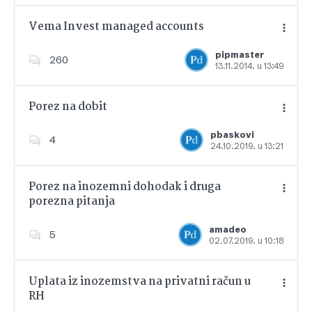
Vema Invest managed accounts
pipmaster
260
13.11.2014. u 13:49
Dodajte u favorite
Porez na dobit
pbaskovi
4
24.10.2019. u 13:21
Dodajte u favorite
Porez na inozemni dohodak i druga
porezna pitanja
Dodajte u favorite
amadeo
5
02.07.2019. u 10:18
Uplata iz inozemstva na privatni račun u
RH