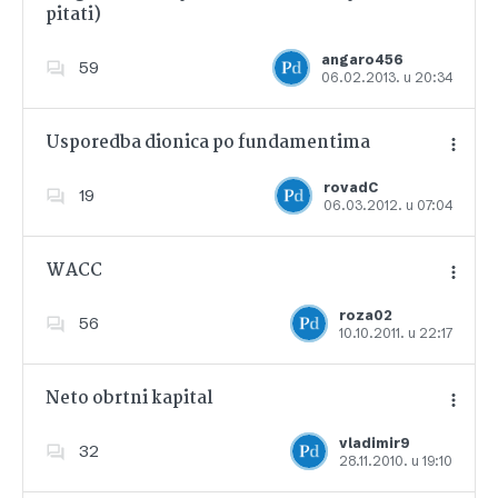
pitati)
Dodajte u favorite
angaro456
59
06.02.2013. u 20:34
Usporedba dionica po fundamentima
rovadC
19
06.03.2012. u 07:04
Dodajte u favorite
WACC
roza02
56
10.10.2011. u 22:17
Dodajte u favorite
Neto obrtni kapital
vladimir9
32
28.11.2010. u 19:10
Dodajte u favorite