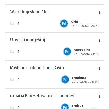
Web shop skladište
Kirin
6
06.02.2019. u 23:39
Dodajte u favorite
Uredski namještaj
Angrybird
5
28.08.2017. u 14:41
Dodajte u favorite
Mišljenje o domaćem tržištu
krsnik93
2
29.04.2016. u 16:44
Dodajte u favorite
Croatia Bux – How to earn money
crobux
2