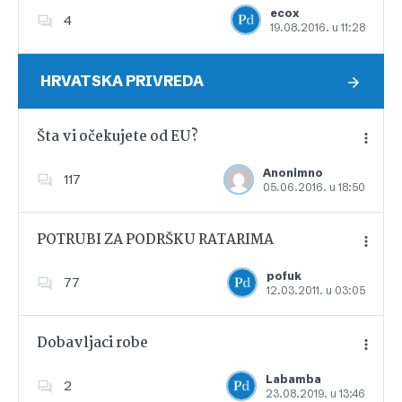
ecox
4
19.08.2016. u 11:28
Dodajte u favorite
HRVATSKA PRIVREDA
Šta vi očekujete od EU?
Anonimno
117
05.06.2016. u 18:50
Dodajte u favorite
POTRUBI ZA PODRŠKU RATARIMA
pofuk
77
12.03.2011. u 03:05
Dodajte u favorite
Dobavljaci robe
Labamba
2
23.08.2019. u 13:46
Dodajte u favorite