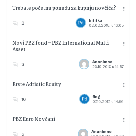
Trebate početnu ponudu za kupnju novčića?
kititka
2
02.02.2018. u 13:05
Dodajte u favorite
Novi PBZ fond – PBZ International Multi
Asset
Dodajte u favorite
Anonimno
3
23.10.2017. u 14:57
Erste Adriatic Equity
fing
16
07.10.2017. u 14:56
Dodajte u favorite
PBZ Euro Novčani
Anonimno
5