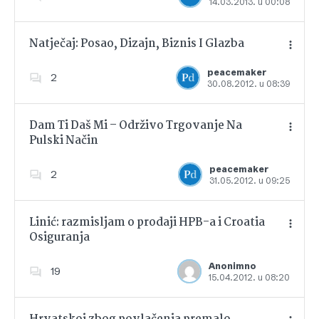
14.03.2013. u 00:08
Dodajte u favorite
Natječaj: Posao, Dizajn, Biznis I Glazba
peacemaker
2
30.08.2012. u 08:39
Dodajte u favorite
Dam Ti Daš Mi – Održivo Trgovanje Na
Pulski Način
Dodajte u favorite
peacemaker
2
31.05.2012. u 09:25
Linić: razmisljam o prodaji HPB-a i Croatia
Osiguranja
Dodajte u favorite
Anonimno
19
15.04.2012. u 08:20