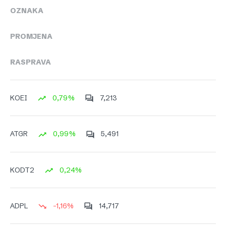
OZNAKA
PROMJENA
RASPRAVA
0,79%
7,213
KOEI
0,99%
5,491
ATGR
0,24%
KODT2
-1,16%
14,717
ADPL