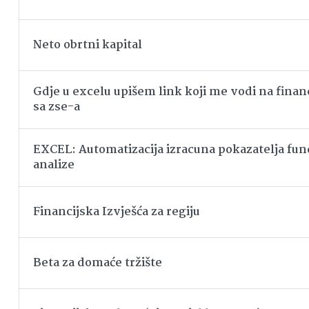
Neto obrtni kapital
Gdje u excelu upišem link koji me vodi na financ
sa zse-a
EXCEL: Automatizacija izracuna pokazatelja f
analize
Financijska Izvješća za regiju
Beta za domaće tržište