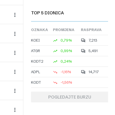
TOP 5 DIONICA
OZNAKA
PROMJENA
RASPRAVA
KOEI
0,79%
7,213
ATGR
0,99%
5,491
KODT2
0,24%
ADPL
-1,16%
14,717
KODT
-1,56%
POGLEDAJTE BURZU