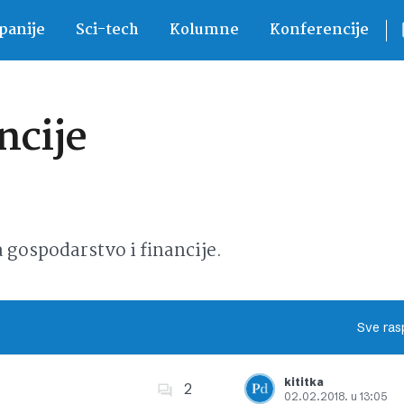
anije
Sci-tech
Kolumne
Konferencije
ncije
ospodarstvo i financije.
Sve ras
kititka
2
02.02.2018. u 13:05