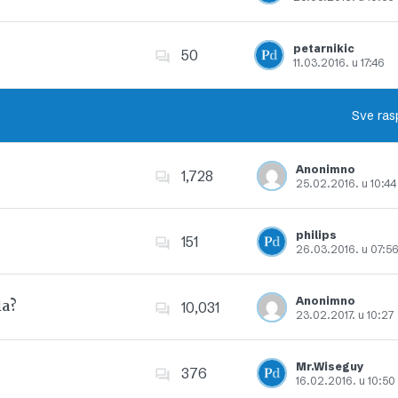
Dodajte u favorite
petarnikic
50
11.03.2016. u 17:46
Dodajte u favorite
Sve ras
Anonimno
1,728
25.02.2016. u 10:44
Dodajte u favorite
philips
151
26.03.2016. u 07:5
Dodajte u favorite
Anonimno
la?
10,031
23.02.2017. u 10:27
Dodajte u favorite
Mr.Wiseguy
376
16.02.2016. u 10:50