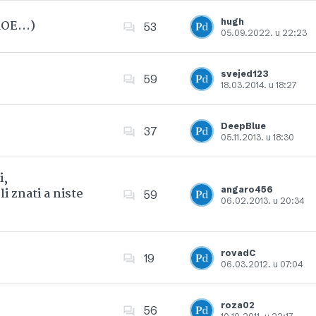
hugh
 ROE…)
53
05.09.2022. u 22:23
Dodajte u favorite
svejed123
59
18.03.2014. u 18:27
Dodajte u favorite
DeepBlue
37
05.11.2013. u 18:30
Dodajte u favorite
i,
angaro456
i znati a niste
59
06.02.2013. u 20:34
Dodajte u favorite
rovadC
19
06.03.2012. u 07:04
Dodajte u favorite
roza02
56