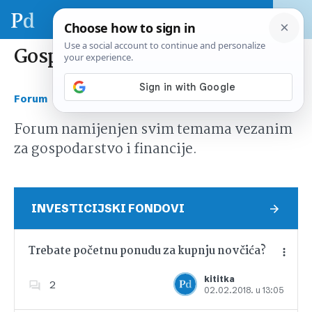
Gospodarstvo i financije
›
Forum
Gospodarstvo i financije
Forum namijenjen svim temama vezanim
za gospodarstvo i financije.
INVESTICIJSKI FONDOVI
Trebate početnu ponudu za kupnju novčića?
kititka
2
02.02.2018. u 13:05
Dodajte u favorite