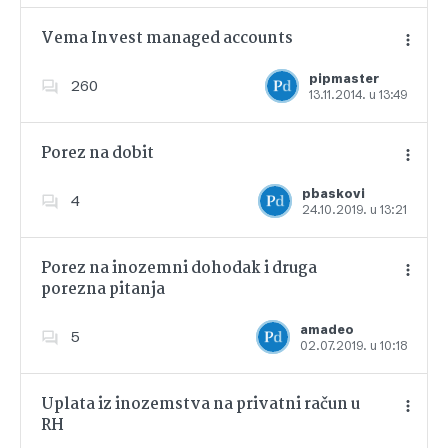
Vema Invest managed accounts
pipmaster
260
13.11.2014. u 13:49
Dodajte u favorite
Porez na dobit
pbaskovi
4
24.10.2019. u 13:21
Dodajte u favorite
Porez na inozemni dohodak i druga
porezna pitanja
Dodajte u favorite
amadeo
5
02.07.2019. u 10:18
Uplata iz inozemstva na privatni račun u
RH