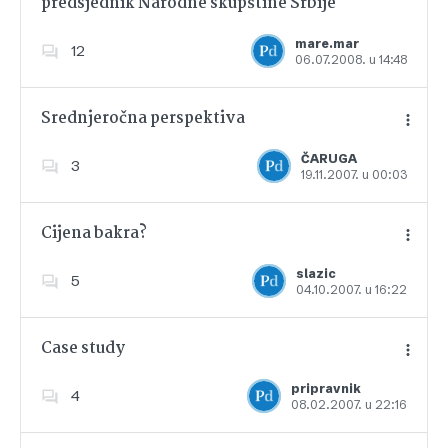
predsjednik Narodne skupštine Srbije
Dodajte u favorite
mare.mar
12
06.07.2008. u 14:48
Srednjeročna perspektiva
ČARUGA
3
19.11.2007. u 00:03
Dodajte u favorite
Cijena bakra?
slazic
5
04.10.2007. u 16:22
Dodajte u favorite
Case study
pripravnik
4
08.02.2007. u 22:16
Dodajte u favorite