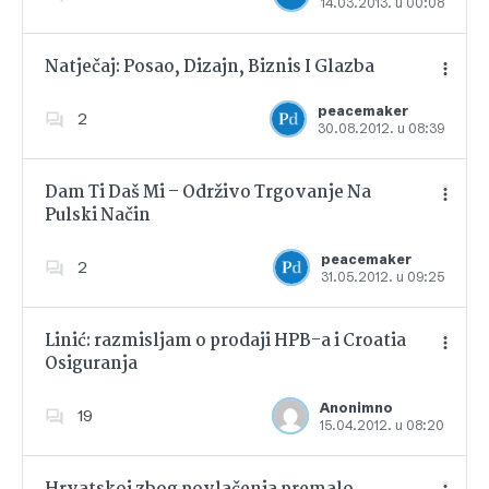
14.03.2013. u 00:08
Dodajte u favorite
Natječaj: Posao, Dizajn, Biznis I Glazba
peacemaker
2
30.08.2012. u 08:39
Dodajte u favorite
Dam Ti Daš Mi – Održivo Trgovanje Na
Pulski Način
Dodajte u favorite
peacemaker
2
31.05.2012. u 09:25
Linić: razmisljam o prodaji HPB-a i Croatia
Osiguranja
Dodajte u favorite
Anonimno
19
15.04.2012. u 08:20