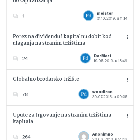
dokapitalizacija
Dodajte u favorite
meister
1
31.10.2019. u 11:14
Porez na dividendu i kapitalnu dobit kod
ulaganja na stranim tržištima
Dodajte u favorite
DarMar1
24
19.05.2019. u 18:46
Globalno brodarsko tržište
woodiron
78
30.07.2018. u 09:35
Dodajte u favorite
Upute za trgovanje na stranim tržištima
kapitala
Dodajte u favorite
Anonimno
264
28.06.2018. u 14:46