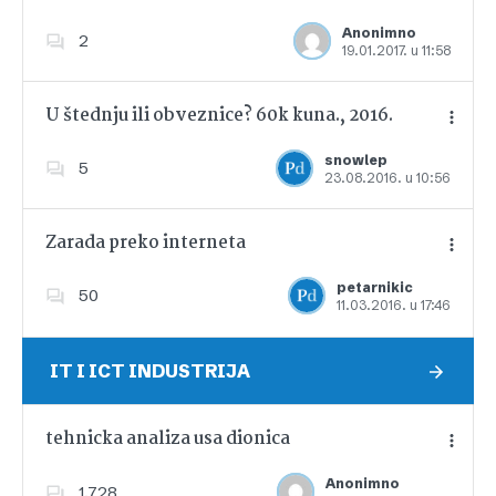
Anonimno
2
19.01.2017. u 11:58
Dodajte u favorite
U štednju ili obveznice? 60k kuna., 2016.
snowlep
5
23.08.2016. u 10:56
Dodajte u favorite
Zarada preko interneta
petarnikic
50
11.03.2016. u 17:46
Dodajte u favorite
IT I ICT INDUSTRIJA
tehnicka analiza usa dionica
Anonimno
1,728