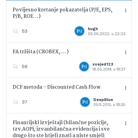
Povijesno kretanje pokazatelja (P/E, EPS,
P/B, ROE…)
Dodajte u favorite
hugh
53
05.09.2022. u 22:23
FA tržišta (CROBEX, …)
svejed123
59
18.03.2014. u 18:27
Dodajte u favorite
DCF metoda – Discounted Cash Flow
DeepBlue
37
05.11.2013. u 18:30
Dodajte u favorite
Financijski izvještaji (bilančne pozicije,
tzv.AOPi, izvanbilančna evidencija i sve
drugo što ste htjeli znati a niste smjeli