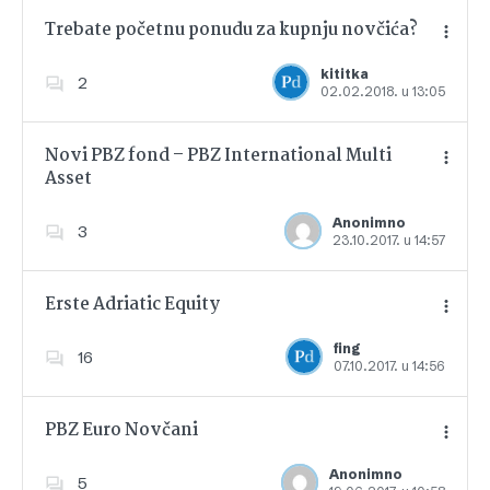
Trebate početnu ponudu za kupnju novčića?
kititka
2
02.02.2018. u 13:05
Dodajte u favorite
Novi PBZ fond – PBZ International Multi
Asset
Dodajte u favorite
Anonimno
3
23.10.2017. u 14:57
Erste Adriatic Equity
fing
16
07.10.2017. u 14:56
Dodajte u favorite
PBZ Euro Novčani
Anonimno
5