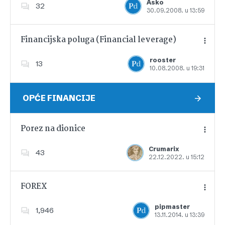
Asko
32
30.09.2008. u 13:59
Dodajte u favorite
Financijska poluga (Financial leverage)
rooster
13
10.08.2008. u 19:31
Dodajte u favorite
OPĆE FINANCIJE
Porez na dionice
Crumarix
43
22.12.2022. u 15:12
Dodajte u favorite
FOREX
pipmaster
1,946
13.11.2014. u 13:39
Dodajte u favorite