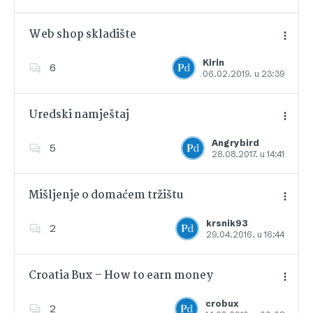
Web shop skladište
Kirin
6
06.02.2019. u 23:39
Dodajte u favorite
Uredski namještaj
Angrybird
5
28.08.2017. u 14:41
Dodajte u favorite
Mišljenje o domaćem tržištu
krsnik93
2
29.04.2016. u 16:44
Dodajte u favorite
Croatia Bux – How to earn money
crobux
2