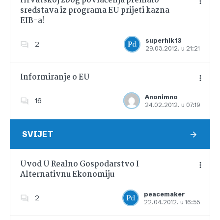
Hrvatskoj zbog povlačenja premalo
sredstava iz programa EU prijeti kazna
EIB-a!
Dodajte u favorite
superhik13
2
29.03.2012. u 21:21
Informiranje o EU
Anonimno
16
24.02.2012. u 07:19
Dodajte u favorite
SVIJET
Uvod U Realno Gospodarstvo I
Alternativnu Ekonomiju
Dodajte u favorite
peacemaker
2
22.04.2012. u 16:55