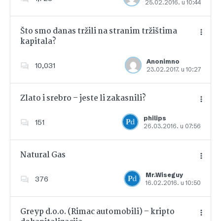
25.02.2016. u 10:44
Dodajte u favorite
Što smo danas tržili na stranim tržištima
kapitala?
Dodajte u favorite
Anonimno
10,031
23.02.2017. u 10:27
Zlato i srebro – jeste li zakasnili?
philips
151
26.03.2016. u 07:56
Dodajte u favorite
Natural Gas
Mr.Wiseguy
376
16.02.2016. u 10:50
Dodajte u favorite
Greyp d.o.o. (Rimac automobili) – kripto