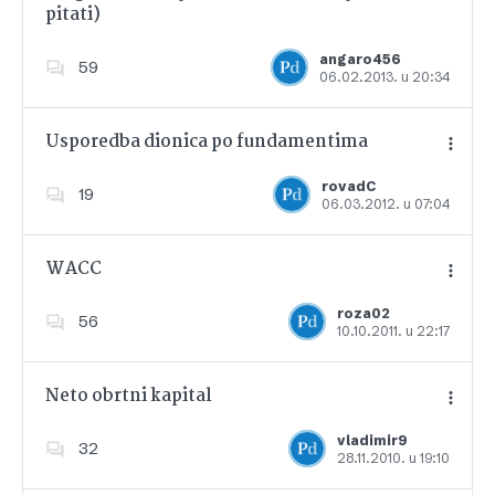
pitati)
Dodajte u favorite
angaro456
59
06.02.2013. u 20:34
Usporedba dionica po fundamentima
rovadC
19
06.03.2012. u 07:04
Dodajte u favorite
WACC
roza02
56
10.10.2011. u 22:17
Dodajte u favorite
Neto obrtni kapital
vladimir9
32
28.11.2010. u 19:10
Dodajte u favorite