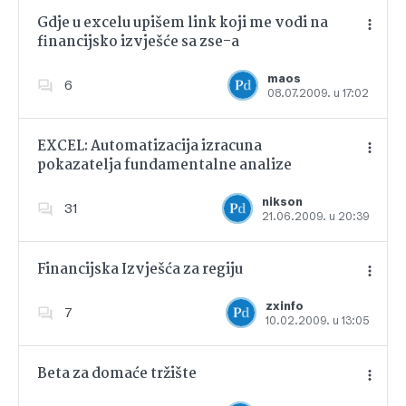
Gdje u excelu upišem link koji me vodi na
financijsko izvješće sa zse-a
Dodajte u favorite
maos
6
08.07.2009. u 17:02
EXCEL: Automatizacija izracuna
pokazatelja fundamentalne analize
Dodajte u favorite
nikson
31
21.06.2009. u 20:39
Financijska Izvješća za regiju
zxinfo
7
10.02.2009. u 13:05
Dodajte u favorite
Beta za domaće tržište