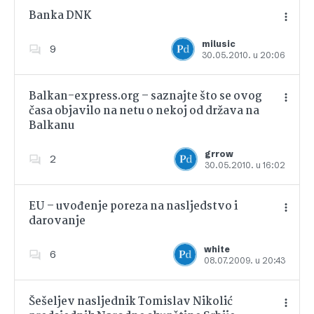
Banka DNK
milusic
9
30.05.2010. u 20:06
Dodajte u favorite
Balkan-express.org – saznajte što se ovog
časa objavilo na netu o nekoj od država na
Balkanu
Dodajte u favorite
grrow
2
30.05.2010. u 16:02
EU – uvođenje poreza na nasljedstvo i
darovanje
Dodajte u favorite
white
6
08.07.2009. u 20:43
Šešeljev nasljednik Tomislav Nikolić