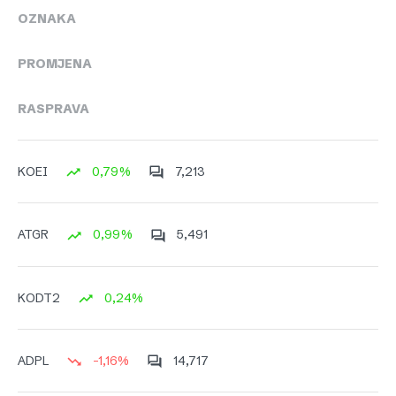
OZNAKA
PROMJENA
RASPRAVA
0,79%
7,213
KOEI
0,99%
5,491
ATGR
0,24%
KODT2
-1,16%
14,717
ADPL