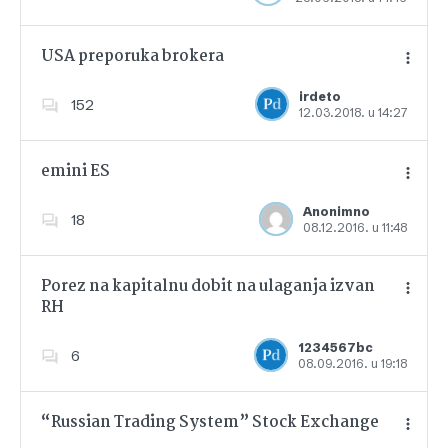
USA preporuka brokera
irdeto
152
12.03.2018. u 14:27
Dodajte u favorite
emini ES
Anonimno
18
08.12.2016. u 11:48
Dodajte u favorite
Porez na kapitalnu dobit na ulaganja izvan
RH
Dodajte u favorite
1234567bc
6
08.09.2016. u 19:18
“Russian Trading System” Stock Exchange