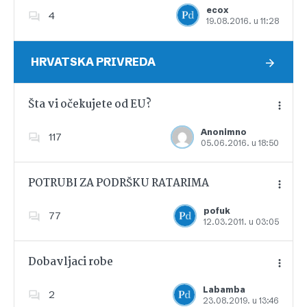
ecox
4
19.08.2016. u 11:28
Dodajte u favorite
HRVATSKA PRIVREDA
Šta vi očekujete od EU?
Anonimno
117
05.06.2016. u 18:50
Dodajte u favorite
POTRUBI ZA PODRŠKU RATARIMA
pofuk
77
12.03.2011. u 03:05
Dodajte u favorite
Dobavljaci robe
Labamba
2
23.08.2019. u 13:46
Dodajte u favorite