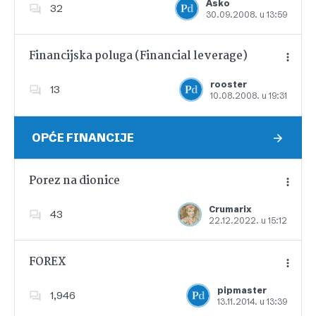
Asko
32
30.09.2008. u 13:59
Dodajte u favorite
Financijska poluga (Financial leverage)
rooster
13
10.08.2008. u 19:31
Dodajte u favorite
OPĆE FINANCIJE
Porez na dionice
Crumarix
43
22.12.2022. u 15:12
Dodajte u favorite
FOREX
pipmaster
1,946
13.11.2014. u 13:39
Dodajte u favorite