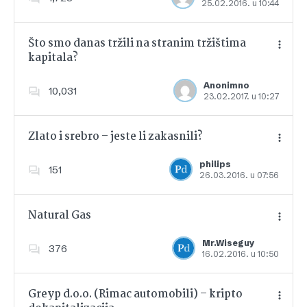
25.02.2016. u 10:44
Dodajte u favorite
Što smo danas tržili na stranim tržištima
kapitala?
Dodajte u favorite
Anonimno
10,031
23.02.2017. u 10:27
Zlato i srebro – jeste li zakasnili?
philips
151
26.03.2016. u 07:56
Dodajte u favorite
Natural Gas
Mr.Wiseguy
376
16.02.2016. u 10:50
Dodajte u favorite
Greyp d.o.o. (Rimac automobili) – kripto