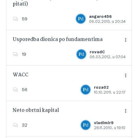
pitati)
Dodajte u favorite
angaro456
59
06.02.2013. u 20:34
Usporedba dionica po fundamentima
rovadC
19
06.03.2012. u 07:04
Dodajte u favorite
WACC
roza02
56
10.10.2011. u 22:17
Dodajte u favorite
Neto obrtni kapital
vladimir9
32
28.11.2010. u 19:10
Dodajte u favorite