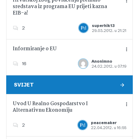
Hrvatskoj zbog povlačenja premalo
sredstava iz programa EU prijeti kazna
EIB-a!
Dodajte u favorite
superhik13
2
29.03.2012. u 21:21
Informiranje o EU
Anonimno
16
24.02.2012. u 07:19
Dodajte u favorite
SVIJET
Uvod U Realno Gospodarstvo I
Alternativnu Ekonomiju
Dodajte u favorite
peacemaker
2
22.04.2012. u 16:55