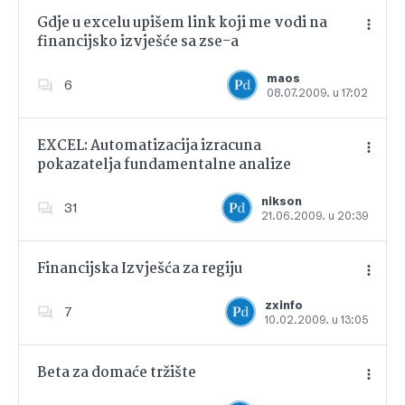
Gdje u excelu upišem link koji me vodi na
financijsko izvješće sa zse-a
Dodajte u favorite
maos
6
08.07.2009. u 17:02
EXCEL: Automatizacija izracuna
pokazatelja fundamentalne analize
Dodajte u favorite
nikson
31
21.06.2009. u 20:39
Financijska Izvješća za regiju
zxinfo
7
10.02.2009. u 13:05
Dodajte u favorite
Beta za domaće tržište