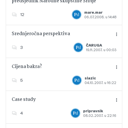
predsjednik Narodne skupštine Srbije
Dodajte u favorite
mare.mar
12
06.07.2008. u 14:48
Srednjeročna perspektiva
ČARUGA
3
19.11.2007. u 00:03
Dodajte u favorite
Cijena bakra?
slazic
5
04.10.2007. u 16:22
Dodajte u favorite
Case study
pripravnik
4
08.02.2007. u 22:16
Dodajte u favorite