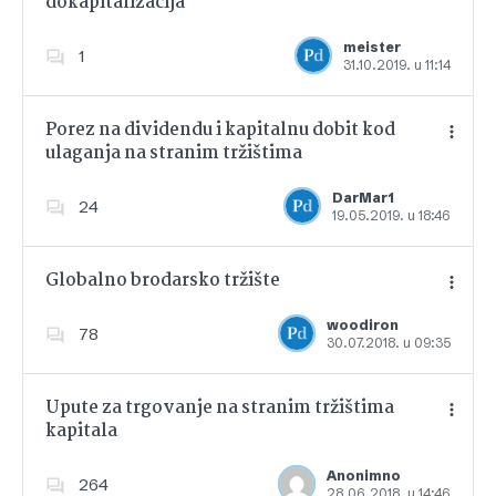
dokapitalizacija
Dodajte u favorite
meister
1
31.10.2019. u 11:14
Porez na dividendu i kapitalnu dobit kod
ulaganja na stranim tržištima
Dodajte u favorite
DarMar1
24
19.05.2019. u 18:46
Globalno brodarsko tržište
woodiron
78
30.07.2018. u 09:35
Dodajte u favorite
Upute za trgovanje na stranim tržištima
kapitala
Dodajte u favorite
Anonimno
264
28.06.2018. u 14:46