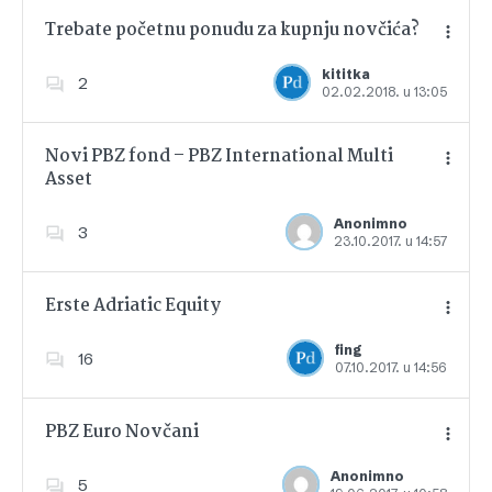
Trebate početnu ponudu za kupnju novčića?
kititka
2
02.02.2018. u 13:05
Dodajte u favorite
Novi PBZ fond – PBZ International Multi
Asset
Dodajte u favorite
Anonimno
3
23.10.2017. u 14:57
Erste Adriatic Equity
fing
16
07.10.2017. u 14:56
Dodajte u favorite
PBZ Euro Novčani
Anonimno
5