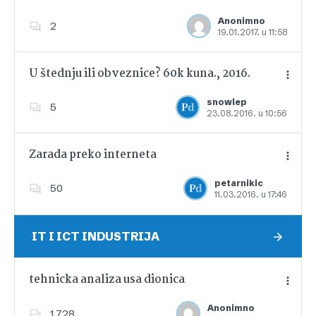
Anonimno
2
19.01.2017. u 11:58
Dodajte u favorite
U štednju ili obveznice? 60k kuna., 2016.
snowlep
5
23.08.2016. u 10:56
Dodajte u favorite
Zarada preko interneta
petarnikic
50
11.03.2016. u 17:46
Dodajte u favorite
IT I ICT INDUSTRIJA
tehnicka analiza usa dionica
Anonimno
1,728