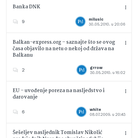
Banka DNK
milusic
9
30.05.2010. u 20:06
Dodajte u favorite
Balkan-express.org – saznajte što se ovog
časa objavilo na netu o nekoj od država na
Balkanu
Dodajte u favorite
grrow
2
30.05.2010. u 16:02
EU – uvođenje poreza na nasljedstvo i
darovanje
Dodajte u favorite
white
6
08.07.2009. u 20:43
Šešeljev nasljednik Tomislav Nikolić