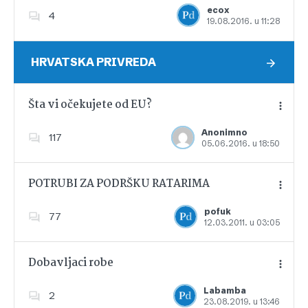
ecox
4
19.08.2016. u 11:28
Dodajte u favorite
HRVATSKA PRIVREDA
Šta vi očekujete od EU?
Anonimno
117
05.06.2016. u 18:50
Dodajte u favorite
POTRUBI ZA PODRŠKU RATARIMA
pofuk
77
12.03.2011. u 03:05
Dodajte u favorite
Dobavljaci robe
Labamba
2
23.08.2019. u 13:46
Dodajte u favorite