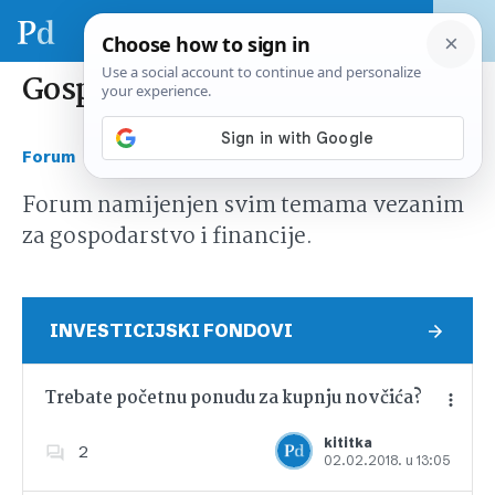
Gospodarstvo i financije
›
Forum
Gospodarstvo i financije
Forum namijenjen svim temama vezanim
za gospodarstvo i financije.
INVESTICIJSKI FONDOVI
Trebate početnu ponudu za kupnju novčića?
kititka
2
02.02.2018. u 13:05
Dodajte u favorite