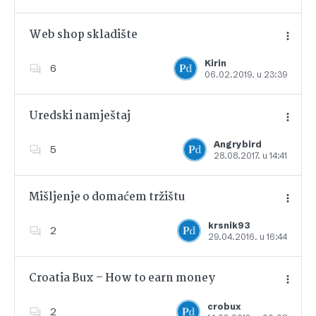
Web shop skladište
Kirin
6
06.02.2019. u 23:39
Dodajte u favorite
Uredski namještaj
Angrybird
5
28.08.2017. u 14:41
Dodajte u favorite
Mišljenje o domaćem tržištu
krsnik93
2
29.04.2016. u 16:44
Dodajte u favorite
Croatia Bux – How to earn money
crobux
2