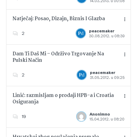
14.03.2013. u 00:08
Dodajte u favorite
Natječaj: Posao, Dizajn, Biznis I Glazba
peacemaker
2
30.08.2012. u 08:39
Dodajte u favorite
Dam Ti Daš Mi – Održivo Trgovanje Na
Pulski Način
Dodajte u favorite
peacemaker
2
31.05.2012. u 09:25
Linić: razmisljam o prodaji HPB-a i Croatia
Osiguranja
Dodajte u favorite
Anonimno
19
15.04.2012. u 08:20