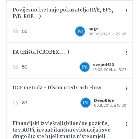
Povijesno kretanje pokazatelja (P/E, EPS,
P/B, ROE…)
Dodajte u favorite
hugh
53
05.09.2022. u 22:23
FA tržišta (CROBEX, …)
svejed123
59
18.03.2014. u 18:27
Dodajte u favorite
DCF metoda – Discounted Cash Flow
DeepBlue
37
05.11.2013. u 18:30
Dodajte u favorite
Financijski izvještaji (bilančne pozicije,
tzv.AOPi, izvanbilančna evidencija i sve
drugo što ste htjeli znati a niste smjeli