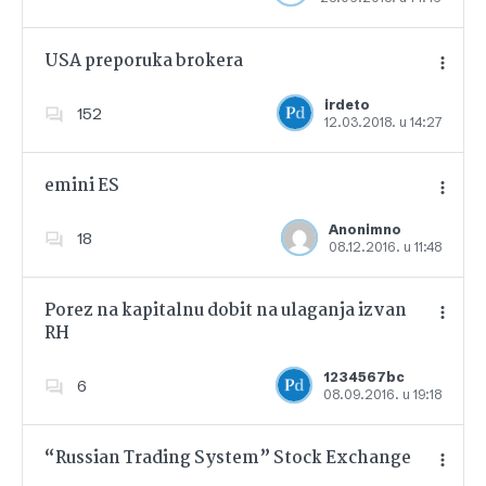
USA preporuka brokera
irdeto
152
12.03.2018. u 14:27
Dodajte u favorite
emini ES
Anonimno
18
08.12.2016. u 11:48
Dodajte u favorite
Porez na kapitalnu dobit na ulaganja izvan
RH
Dodajte u favorite
1234567bc
6
08.09.2016. u 19:18
“Russian Trading System” Stock Exchange