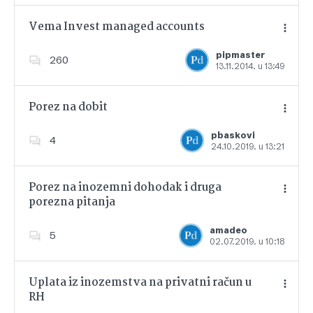
Vema Invest managed accounts
pipmaster
260
13.11.2014. u 13:49
Dodajte u favorite
Porez na dobit
pbaskovi
4
24.10.2019. u 13:21
Dodajte u favorite
Porez na inozemni dohodak i druga
porezna pitanja
Dodajte u favorite
amadeo
5
02.07.2019. u 10:18
Uplata iz inozemstva na privatni račun u
RH