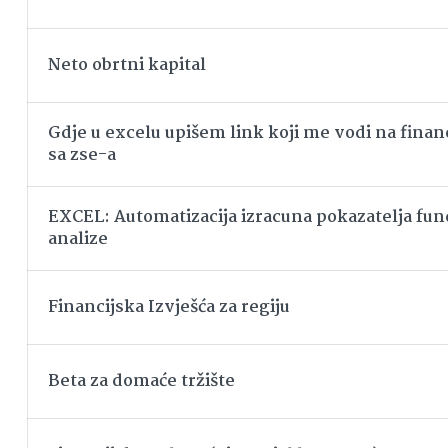
Neto obrtni kapital
Gdje u excelu upišem link koji me vodi na financ
sa zse-a
EXCEL: Automatizacija izracuna pokazatelja f
analize
Financijska Izvješća za regiju
Beta za domaće tržište