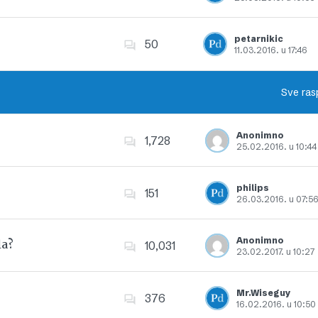
Dodajte u favorite
petarnikic
50
11.03.2016. u 17:46
Dodajte u favorite
Sve ras
Anonimno
1,728
25.02.2016. u 10:44
Dodajte u favorite
philips
151
26.03.2016. u 07:5
Dodajte u favorite
Anonimno
la?
10,031
23.02.2017. u 10:27
Dodajte u favorite
Mr.Wiseguy
376
16.02.2016. u 10:50