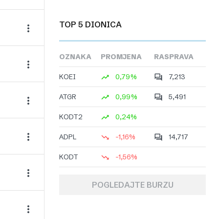
TOP 5 DIONICA
OZNAKA
PROMJENA
RASPRAVA
KOEI
0,79%
7,213
ATGR
0,99%
5,491
KODT2
0,24%
ADPL
-1,16%
14,717
KODT
-1,56%
POGLEDAJTE BURZU