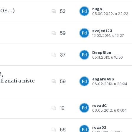
hugh
 ROE…)
53
05.09.2022. u 22:23
Dodajte u favorite
svejed123
59
18.03.2014. u 18:27
Dodajte u favorite
DeepBlue
37
05.11.2013. u 18:30
Dodajte u favorite
i,
angaro456
i znati a niste
59
06.02.2013. u 20:34
Dodajte u favorite
rovadC
19
06.03.2012. u 07:04
Dodajte u favorite
roza02
56