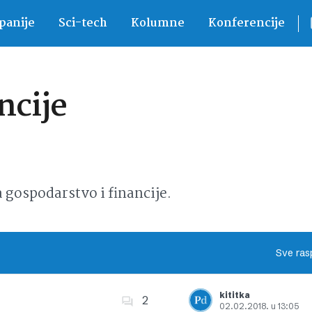
anije
Sci-tech
Kolumne
Konferencije
ncije
ospodarstvo i financije.
Sve ras
kititka
2
02.02.2018. u 13:05