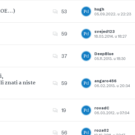
hugh
 ROE…)
53
05.09.2022. u 22:23
Dodajte u favorite
svejed123
59
18.03.2014. u 18:27
Dodajte u favorite
DeepBlue
37
05.11.2013. u 18:30
Dodajte u favorite
i,
angaro456
i znati a niste
59
06.02.2013. u 20:34
Dodajte u favorite
rovadC
19
06.03.2012. u 07:04
Dodajte u favorite
roza02
56