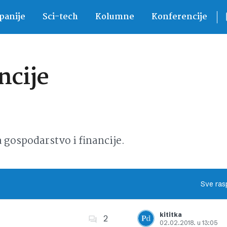
anije
Sci-tech
Kolumne
Konferencije
ncije
ospodarstvo i financije.
Sve ras
kititka
2
02.02.2018. u 13:05