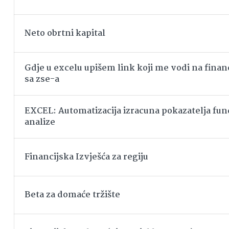
Neto obrtni kapital
Gdje u excelu upišem link koji me vodi na financ
sa zse-a
EXCEL: Automatizacija izracuna pokazatelja f
analize
Financijska Izvješća za regiju
Beta za domaće tržište