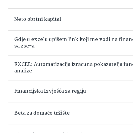
Neto obrtni kapital
Gdje u excelu upišem link koji me vodi na financ
sa zse-a
EXCEL: Automatizacija izracuna pokazatelja f
analize
Financijska Izvješća za regiju
Beta za domaće tržište