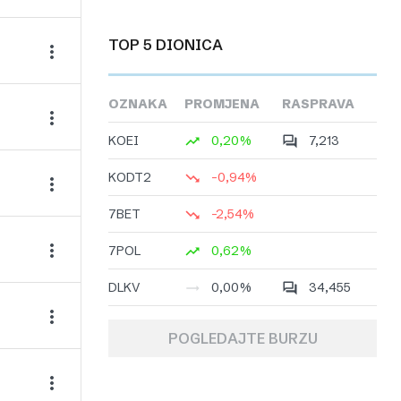
TOP 5 DIONICA
OZNAKA
PROMJENA
RASPRAVA
KOEI
0,20%
7,213
KODT2
-0,94%
7BET
-2,54%
7POL
0,62%
DLKV
0,00%
34,455
POGLEDAJTE BURZU