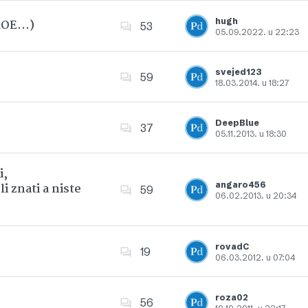
hugh
 ROE…)
53
05.09.2022. u 22:23
Dodajte u favorite
svejed123
59
18.03.2014. u 18:27
Dodajte u favorite
DeepBlue
37
05.11.2013. u 18:30
Dodajte u favorite
i,
angaro456
i znati a niste
59
06.02.2013. u 20:34
Dodajte u favorite
rovadC
19
06.03.2012. u 07:04
Dodajte u favorite
roza02
56