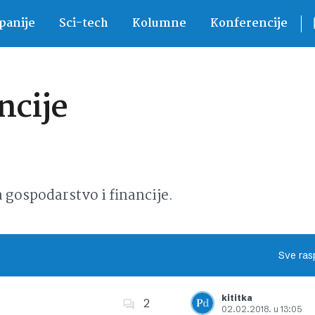
anije
Sci-tech
Kolumne
Konferencije
ncije
ospodarstvo i financije.
Sve ras
kititka
2
02.02.2018. u 13:05