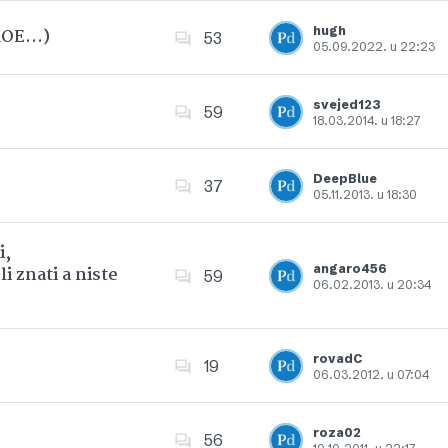
hugh
 ROE…)
53
05.09.2022. u 22:23
Dodajte u favorite
svejed123
59
18.03.2014. u 18:27
Dodajte u favorite
DeepBlue
37
05.11.2013. u 18:30
Dodajte u favorite
i,
angaro456
i znati a niste
59
06.02.2013. u 20:34
Dodajte u favorite
rovadC
19
06.03.2012. u 07:04
Dodajte u favorite
roza02
56