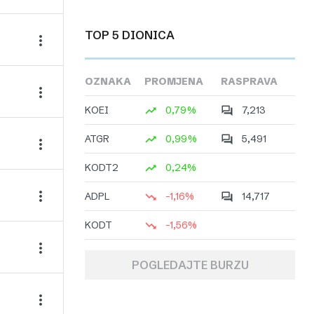
TOP 5 DIONICA
OZNAKA
PROMJENA
RASPRAVA
KOEI
0,79%
7,213
ATGR
0,99%
5,491
KODT2
0,24%
ADPL
-1,16%
14,717
KODT
-1,56%
POGLEDAJTE BURZU