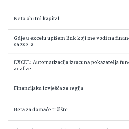
Neto obrtni kapital
Gdje u excelu upišem link koji me vodi na financ
sa zse-a
EXCEL: Automatizacija izracuna pokazatelja f
analize
Financijska Izvješća za regiju
Beta za domaće tržište