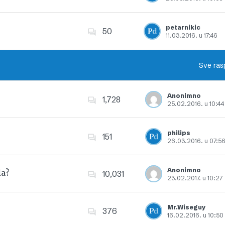
Dodajte u favorite
petarnikic
50
11.03.2016. u 17:46
Dodajte u favorite
Sve ras
Anonimno
1,728
25.02.2016. u 10:44
Dodajte u favorite
philips
151
26.03.2016. u 07:5
Dodajte u favorite
Anonimno
la?
10,031
23.02.2017. u 10:27
Dodajte u favorite
Mr.Wiseguy
376
16.02.2016. u 10:50