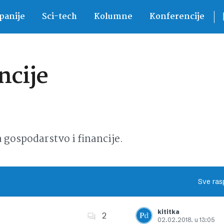
anije
Sci-tech
Kolumne
Konferencije
ncije
ospodarstvo i financije.
Sve ras
kititka
2
02.02.2018. u 13:05