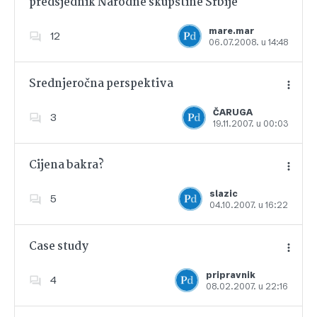
predsjednik Narodne skupštine Srbije
Dodajte u favorite
mare.mar
12
06.07.2008. u 14:48
Srednjeročna perspektiva
ČARUGA
3
19.11.2007. u 00:03
Dodajte u favorite
Cijena bakra?
slazic
5
04.10.2007. u 16:22
Dodajte u favorite
Case study
pripravnik
4
08.02.2007. u 22:16
Dodajte u favorite