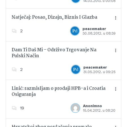
14.03.2013. u 00:08
Dodajte u favorite
Natječaj: Posao, Dizajn, Biznis I Glazba
peacemaker
2
30.08.2012. u 08:39
Dodajte u favorite
Dam Ti Daš Mi – Održivo Trgovanje Na
Pulski Način
Dodajte u favorite
peacemaker
2
31.05.2012. u 09:25
Linić: razmisljam o prodaji HPB-a i Croatia
Osiguranja
Dodajte u favorite
Anonimno
19
15.04.2012. u 08:20