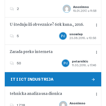
Anonimno
2
19.01.2017. u 11:58
Dodajte u favorite
U štednju ili obveznice? 60k kuna., 2016.
snowlep
5
23.08.2016. u 10:56
Dodajte u favorite
Zarada preko interneta
petarnikic
50
11.03.2016. u 17:46
Dodajte u favorite
IT I ICT INDUSTRIJA
tehnicka analiza usa dionica
Anonimno
1,728