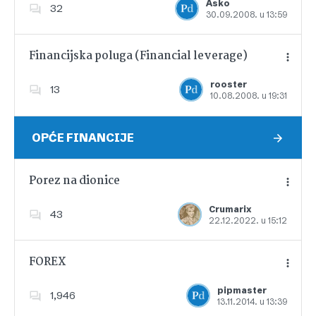
Asko
32
30.09.2008. u 13:59
Dodajte u favorite
Financijska poluga (Financial leverage)
rooster
13
10.08.2008. u 19:31
Dodajte u favorite
OPĆE FINANCIJE
Porez na dionice
Crumarix
43
22.12.2022. u 15:12
Dodajte u favorite
FOREX
pipmaster
1,946
13.11.2014. u 13:39
Dodajte u favorite