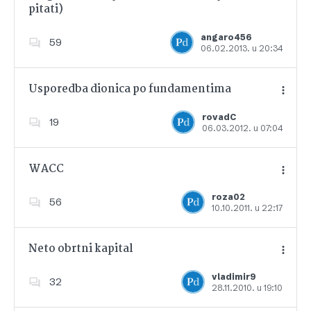
pitati)
Dodajte u favorite
angaro456
59
06.02.2013. u 20:34
Usporedba dionica po fundamentima
rovadC
19
06.03.2012. u 07:04
Dodajte u favorite
WACC
roza02
56
10.10.2011. u 22:17
Dodajte u favorite
Neto obrtni kapital
vladimir9
32
28.11.2010. u 19:10
Dodajte u favorite