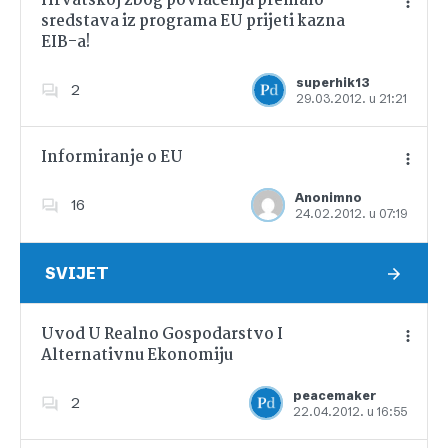
Hrvatskoj zbog povlačenja premalo
sredstava iz programa EU prijeti kazna
EIB-a!
Dodajte u favorite
superhik13
2
29.03.2012. u 21:21
Informiranje o EU
Anonimno
16
24.02.2012. u 07:19
Dodajte u favorite
SVIJET
Uvod U Realno Gospodarstvo I
Alternativnu Ekonomiju
Dodajte u favorite
peacemaker
2
22.04.2012. u 16:55