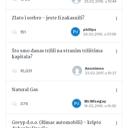
25.02.2016. u 10:44
Dodajte u favorite
Zlato i srebro – jeste li zakasnili?
philips
151
26.03.2016. u 07:56
Dodajte u favorite
Što smo danas tržili na stranim tržištima
kapitala?
Dodajte u favorite
Anonimno
10,031
23.02.2017. u 10:27
Natural Gas
Mr.Wiseguy
376
16.02.2016. u 10:50
Dodajte u favorite
Greyp d.o.o. (Rimac automobili) – kripto