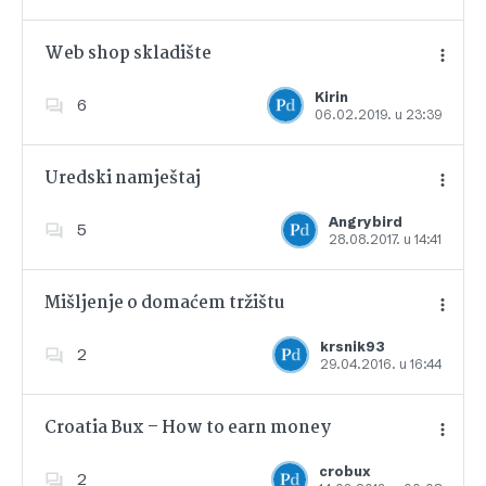
Web shop skladište
Kirin
6
06.02.2019. u 23:39
Dodajte u favorite
Uredski namještaj
Angrybird
5
28.08.2017. u 14:41
Dodajte u favorite
Mišljenje o domaćem tržištu
krsnik93
2
29.04.2016. u 16:44
Dodajte u favorite
Croatia Bux – How to earn money
crobux
2