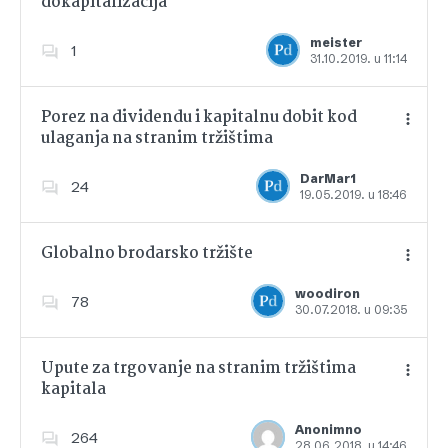
dokapitalizacija
Dodajte u favorite
meister
1
31.10.2019. u 11:14
Porez na dividendu i kapitalnu dobit kod
ulaganja na stranim tržištima
Dodajte u favorite
DarMar1
24
19.05.2019. u 18:46
Globalno brodarsko tržište
woodiron
78
30.07.2018. u 09:35
Dodajte u favorite
Upute za trgovanje na stranim tržištima
kapitala
Dodajte u favorite
Anonimno
264
28.06.2018. u 14:46