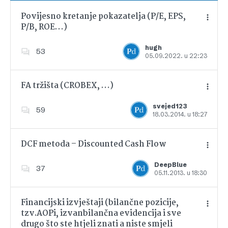
Povijesno kretanje pokazatelja (P/E, EPS,
P/B, ROE…)
Dodajte u favorite
hugh
53
05.09.2022. u 22:23
FA tržišta (CROBEX, …)
svejed123
59
18.03.2014. u 18:27
Dodajte u favorite
DCF metoda – Discounted Cash Flow
DeepBlue
37
05.11.2013. u 18:30
Dodajte u favorite
Financijski izvještaji (bilančne pozicije,
tzv.AOPi, izvanbilančna evidencija i sve
drugo što ste htjeli znati a niste smjeli