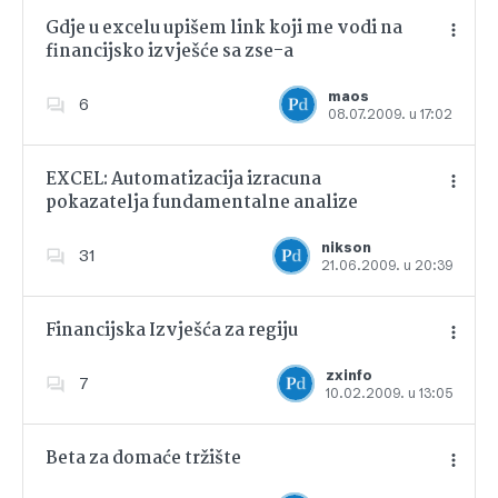
Gdje u excelu upišem link koji me vodi na
financijsko izvješće sa zse-a
Dodajte u favorite
maos
6
08.07.2009. u 17:02
EXCEL: Automatizacija izracuna
pokazatelja fundamentalne analize
Dodajte u favorite
nikson
31
21.06.2009. u 20:39
Financijska Izvješća za regiju
zxinfo
7
10.02.2009. u 13:05
Dodajte u favorite
Beta za domaće tržište