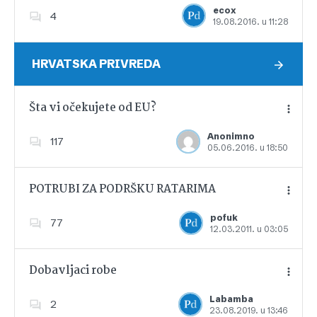
ecox
4
19.08.2016. u 11:28
Dodajte u favorite
HRVATSKA PRIVREDA
Šta vi očekujete od EU?
Anonimno
117
05.06.2016. u 18:50
Dodajte u favorite
POTRUBI ZA PODRŠKU RATARIMA
pofuk
77
12.03.2011. u 03:05
Dodajte u favorite
Dobavljaci robe
Labamba
2
23.08.2019. u 13:46
Dodajte u favorite