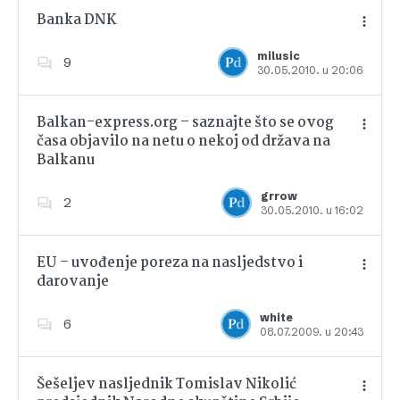
Banka DNK
milusic
9
30.05.2010. u 20:06
Dodajte u favorite
Balkan-express.org – saznajte što se ovog
časa objavilo na netu o nekoj od država na
Balkanu
Dodajte u favorite
grrow
2
30.05.2010. u 16:02
EU – uvođenje poreza na nasljedstvo i
darovanje
Dodajte u favorite
white
6
08.07.2009. u 20:43
Šešeljev nasljednik Tomislav Nikolić