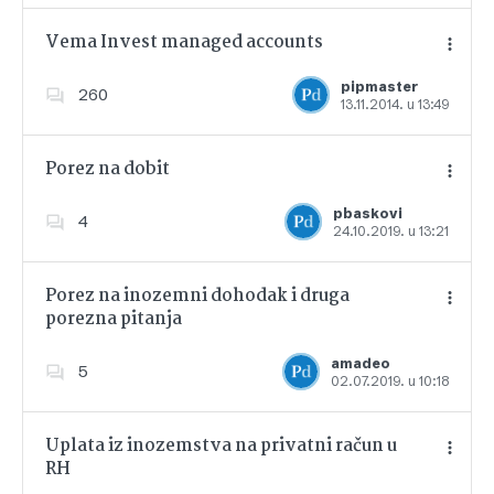
Vema Invest managed accounts
pipmaster
260
13.11.2014. u 13:49
Dodajte u favorite
Porez na dobit
pbaskovi
4
24.10.2019. u 13:21
Dodajte u favorite
Porez na inozemni dohodak i druga
porezna pitanja
Dodajte u favorite
amadeo
5
02.07.2019. u 10:18
Uplata iz inozemstva na privatni račun u
RH