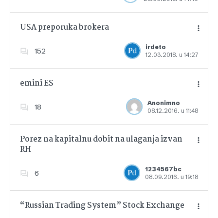
USA preporuka brokera
irdeto
152
12.03.2018. u 14:27
Dodajte u favorite
emini ES
Anonimno
18
08.12.2016. u 11:48
Dodajte u favorite
Porez na kapitalnu dobit na ulaganja izvan
RH
Dodajte u favorite
1234567bc
6
08.09.2016. u 19:18
“Russian Trading System” Stock Exchange