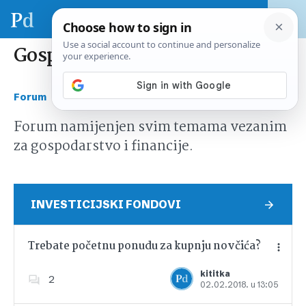
Gospodarstvo i financije
›
Forum
Gospodarstvo i financije
Forum namijenjen svim temama vezanim
za gospodarstvo i financije.
INVESTICIJSKI FONDOVI
Trebate početnu ponudu za kupnju novčića?
kititka
2
02.02.2018. u 13:05
Dodajte u favorite