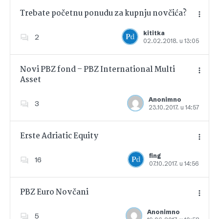
Trebate početnu ponudu za kupnju novčića?
kititka
2
02.02.2018. u 13:05
Dodajte u favorite
Novi PBZ fond – PBZ International Multi
Asset
Dodajte u favorite
Anonimno
3
23.10.2017. u 14:57
Erste Adriatic Equity
fing
16
07.10.2017. u 14:56
Dodajte u favorite
PBZ Euro Novčani
Anonimno
5