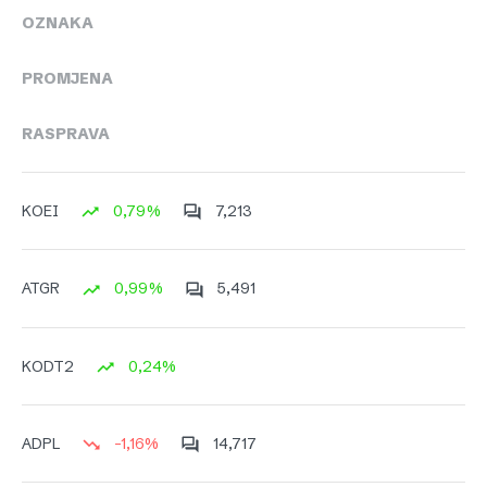
OZNAKA
PROMJENA
RASPRAVA
0,79%
7,213
KOEI
0,99%
5,491
ATGR
0,24%
KODT2
-1,16%
14,717
ADPL