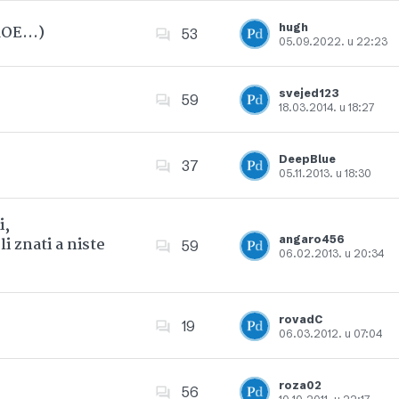
hugh
 ROE…)
53
05.09.2022. u 22:23
Dodajte u favorite
svejed123
59
18.03.2014. u 18:27
Dodajte u favorite
DeepBlue
37
05.11.2013. u 18:30
Dodajte u favorite
i,
angaro456
i znati a niste
59
06.02.2013. u 20:34
Dodajte u favorite
rovadC
19
06.03.2012. u 07:04
Dodajte u favorite
roza02
56