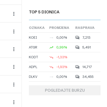
TOP 5 DIONICA
OZNAKA
PROMJENA
RASPRAVA
KOEI
0,00%
7,213
ATGR
0,99%
5,491
KODT
-1,33%
ADPL
-1,93%
14,717
DLKV
0,00%
34,455
POGLEDAJTE BURZU