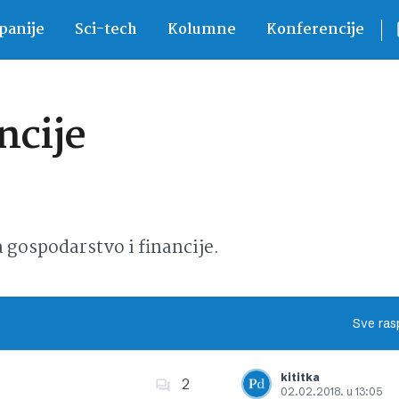
anije
Sci-tech
Kolumne
Konferencije
ncije
ospodarstvo i financije.
Sve ras
kititka
2
02.02.2018. u 13:05