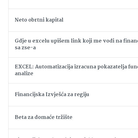
Neto obrtni kapital
Gdje u excelu upišem link koji me vodi na financ
sa zse-a
EXCEL: Automatizacija izracuna pokazatelja f
analize
Financijska Izvješća za regiju
Beta za domaće tržište