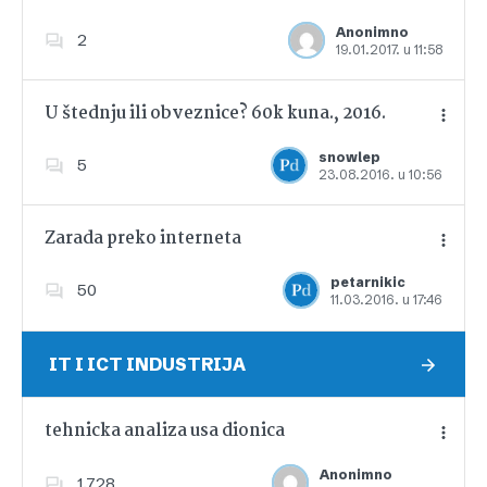
Anonimno
2
19.01.2017. u 11:58
Dodajte u favorite
U štednju ili obveznice? 60k kuna., 2016.
snowlep
5
23.08.2016. u 10:56
Dodajte u favorite
Zarada preko interneta
petarnikic
50
11.03.2016. u 17:46
Dodajte u favorite
IT I ICT INDUSTRIJA
tehnicka analiza usa dionica
Anonimno
1,728