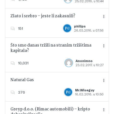
25.02.2016. u 10:44
Dodajte u favorite
Zlato i srebro – jeste li zakasnili?
philips
151
26.03.2016. u 07:56
Dodajte u favorite
Što smo danas tržili na stranim tržištima
kapitala?
Dodajte u favorite
Anonimno
10,031
23.02.2017. u 10:27
Natural Gas
Mr.Wiseguy
376
16.02.2016. u 10:50
Dodajte u favorite
Greyp d.o.o. (Rimac automobili) – kripto