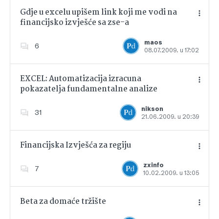
Gdje u excelu upišem link koji me vodi na
financijsko izvješće sa zse-a
Dodajte u favorite
maos
6
08.07.2009. u 17:02
EXCEL: Automatizacija izracuna
pokazatelja fundamentalne analize
Dodajte u favorite
nikson
31
21.06.2009. u 20:39
Financijska Izvješća za regiju
zxinfo
7
10.02.2009. u 13:05
Dodajte u favorite
Beta za domaće tržište