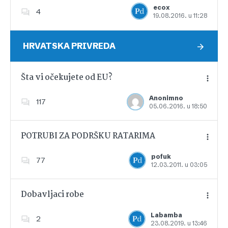
ecox
4
19.08.2016. u 11:28
Dodajte u favorite
HRVATSKA PRIVREDA
Šta vi očekujete od EU?
Anonimno
117
05.06.2016. u 18:50
Dodajte u favorite
POTRUBI ZA PODRŠKU RATARIMA
pofuk
77
12.03.2011. u 03:05
Dodajte u favorite
Dobavljaci robe
Labamba
2
23.08.2019. u 13:46
Dodajte u favorite