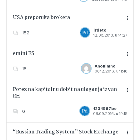
USA preporuka brokera
irdeto
152
12.03.2018. u 14:27
Dodajte u favorite
emini ES
Anonimno
18
08.12.2016. u 11:48
Dodajte u favorite
Porez na kapitalnu dobit na ulaganja izvan
RH
Dodajte u favorite
1234567bc
6
08.09.2016. u 19:18
“Russian Trading System” Stock Exchange