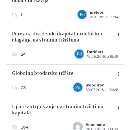
dokapitalizacija
Dodajte u favorite
meister
1
31.10.2019. u 11:14
Porez na dividendu i kapitalnu dobit kod
ulaganja na stranim tržištima
Dodajte u favorite
DarMar1
24
19.05.2019. u 18:46
Globalno brodarsko tržište
woodiron
78
30.07.2018. u 09:35
Dodajte u favorite
Upute za trgovanje na stranim tržištima
kapitala
Dodajte u favorite
Anonimno
264
28.06.2018. u 14:46