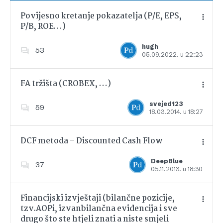
Povijesno kretanje pokazatelja (P/E, EPS,
P/B, ROE…)
Dodajte u favorite
hugh
53
05.09.2022. u 22:23
FA tržišta (CROBEX, …)
svejed123
59
18.03.2014. u 18:27
Dodajte u favorite
DCF metoda – Discounted Cash Flow
DeepBlue
37
05.11.2013. u 18:30
Dodajte u favorite
Financijski izvještaji (bilančne pozicije,
tzv.AOPi, izvanbilančna evidencija i sve
drugo što ste htjeli znati a niste smjeli