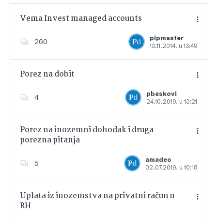
Vema Invest managed accounts
pipmaster
260
13.11.2014. u 13:49
Dodajte u favorite
Porez na dobit
pbaskovi
4
24.10.2019. u 13:21
Dodajte u favorite
Porez na inozemni dohodak i druga
porezna pitanja
Dodajte u favorite
amadeo
5
02.07.2019. u 10:18
Uplata iz inozemstva na privatni račun u
RH