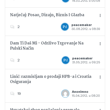
14.03.2013. u 00:08
Dodajte u favorite
Natječaj: Posao, Dizajn, Biznis I Glazba
peacemaker
2
30.08.2012. u 08:39
Dodajte u favorite
Dam Ti Daš Mi – Održivo Trgovanje Na
Pulski Način
Dodajte u favorite
peacemaker
2
31.05.2012. u 09:25
Linić: razmisljam o prodaji HPB-a i Croatia
Osiguranja
Dodajte u favorite
Anonimno
19
15.04.2012. u 08:20