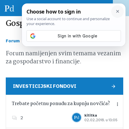
Gospodarstvo i financije
›
Forum
Gospodarstvo i financije
Forum namijenjen svim temama vezanim
za gospodarstvo i financije.
INVESTICIJSKI FONDOVI
Trebate početnu ponudu za kupnju novčića?
kititka
2
02.02.2018. u 13:05
Dodajte u favorite