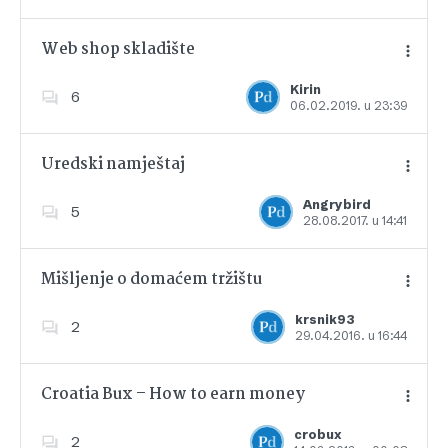
Web shop skladište
Kirin
6
06.02.2019. u 23:39
Dodajte u favorite
Uredski namještaj
Angrybird
5
28.08.2017. u 14:41
Dodajte u favorite
Mišljenje o domaćem tržištu
krsnik93
2
29.04.2016. u 16:44
Dodajte u favorite
Croatia Bux – How to earn money
crobux
2