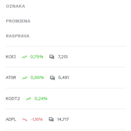
OZNAKA
PROMJENA
RASPRAVA
0,79%
7,213
KOEI
0,99%
5,491
ATGR
0,24%
KODT2
-1,16%
14,717
ADPL