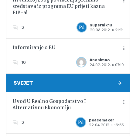
Hrvatskoj zbog povlačenja premalo
sredstava iz programa EU prijeti kazna
EIB-a!
Dodajte u favorite
superhik13
2
29.03.2012. u 21:21
Informiranje o EU
Anonimno
16
24.02.2012. u 07:19
Dodajte u favorite
SVIJET
Uvod U Realno Gospodarstvo I
Alternativnu Ekonomiju
Dodajte u favorite
peacemaker
2
22.04.2012. u 16:55