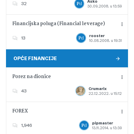
Asko
32
30.09.2008. u 13:59
Dodajte u favorite
Financijska poluga (Financial leverage)
rooster
13
10.08.2008. u 19:31
Dodajte u favorite
OPĆE FINANCIJE
Porez na dionice
Crumarix
43
22.12.2022. u 15:12
Dodajte u favorite
FOREX
pipmaster
1,946
13.11.2014. u 13:39
Dodajte u favorite