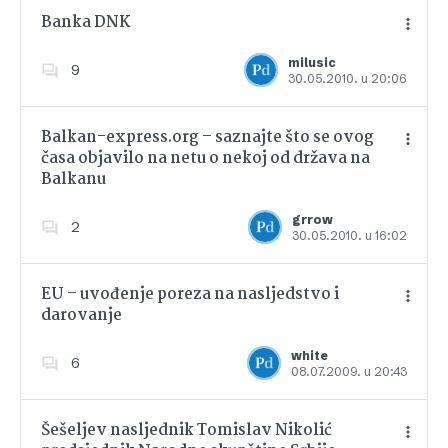
Banka DNK
milusic
9
30.05.2010. u 20:06
Dodajte u favorite
Balkan-express.org – saznajte što se ovog
časa objavilo na netu o nekoj od država na
Balkanu
Dodajte u favorite
grrow
2
30.05.2010. u 16:02
EU – uvođenje poreza na nasljedstvo i
darovanje
Dodajte u favorite
white
6
08.07.2009. u 20:43
Šešeljev nasljednik Tomislav Nikolić