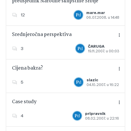
predsjednik Narodne skupštine Srbije
Dodajte u favorite
mare.mar
12
06.07.2008. u 14:48
Srednjeročna perspektiva
ČARUGA
3
19.11.2007. u 00:03
Dodajte u favorite
Cijena bakra?
slazic
5
04.10.2007. u 16:22
Dodajte u favorite
Case study
pripravnik
4
08.02.2007. u 22:16
Dodajte u favorite