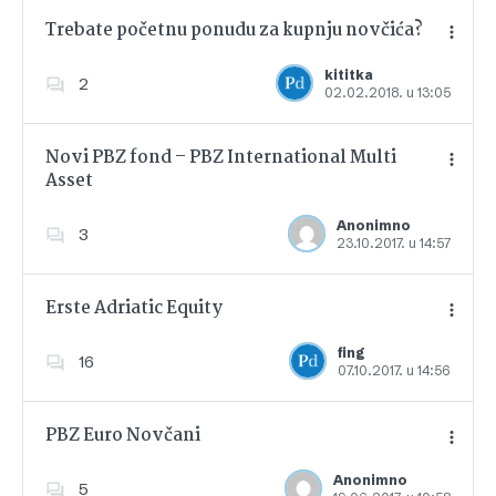
Trebate početnu ponudu za kupnju novčića?
kititka
2
02.02.2018. u 13:05
Dodajte u favorite
Novi PBZ fond – PBZ International Multi
Asset
Dodajte u favorite
Anonimno
3
23.10.2017. u 14:57
Erste Adriatic Equity
fing
16
07.10.2017. u 14:56
Dodajte u favorite
PBZ Euro Novčani
Anonimno
5