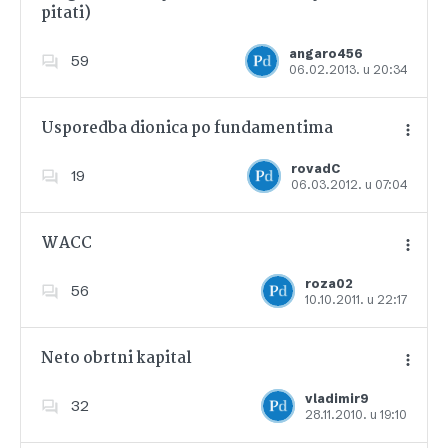
pitati)
Dodajte u favorite
angaro456
59
06.02.2013. u 20:34
Usporedba dionica po fundamentima
rovadC
19
06.03.2012. u 07:04
Dodajte u favorite
WACC
roza02
56
10.10.2011. u 22:17
Dodajte u favorite
Neto obrtni kapital
vladimir9
32
28.11.2010. u 19:10
Dodajte u favorite