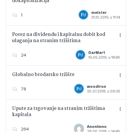
dokapitalizacija
Dodajte u favorite
meister
1
31.10.2019. u 11:14
Porez na dividendu i kapitalnu dobit kod
ulaganja na stranim tržištima
Dodajte u favorite
DarMar1
24
19.05.2019. u 18:46
Globalno brodarsko tržište
woodiron
78
30.07.2018. u 09:35
Dodajte u favorite
Upute za trgovanje na stranim tržištima
kapitala
Dodajte u favorite
Anonimno
264
28.06.2018. u 14:46