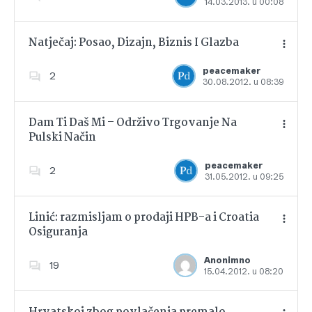
14.03.2013. u 00:08
Dodajte u favorite
Natječaj: Posao, Dizajn, Biznis I Glazba
peacemaker
2
30.08.2012. u 08:39
Dodajte u favorite
Dam Ti Daš Mi – Održivo Trgovanje Na
Pulski Način
Dodajte u favorite
peacemaker
2
31.05.2012. u 09:25
Linić: razmisljam o prodaji HPB-a i Croatia
Osiguranja
Dodajte u favorite
Anonimno
19
15.04.2012. u 08:20