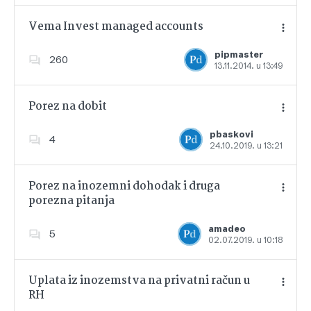
Vema Invest managed accounts
pipmaster
260
13.11.2014. u 13:49
Dodajte u favorite
Porez na dobit
pbaskovi
4
24.10.2019. u 13:21
Dodajte u favorite
Porez na inozemni dohodak i druga
porezna pitanja
Dodajte u favorite
amadeo
5
02.07.2019. u 10:18
Uplata iz inozemstva na privatni račun u
RH