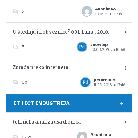
Anonimno
2
19.01.2017. u 11:58
Dodajte u favorite
U štednju ili obveznice? 60k kuna., 2016.
snowlep
5
23.08.2016. u 10:56
Dodajte u favorite
Zarada preko interneta
petarnikic
50
11.03.2016. u 17:46
Dodajte u favorite
IT I ICT INDUSTRIJA
tehnicka analiza usa dionica
Anonimno
1,728