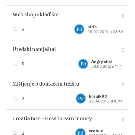
Web shop skladište
Kirin
6
06.02.2019. u 23:39
Dodajte u favorite
Uredski namještaj
Angrybird
5
28.08.2017. u 14:41
Dodajte u favorite
Mišljenje o domaćem tržištu
krsnik93
2
29.04.2016. u 16:44
Dodajte u favorite
Croatia Bux – How to earn money
crobux
2