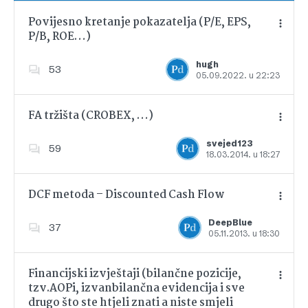
Povijesno kretanje pokazatelja (P/E, EPS,
P/B, ROE…)
Dodajte u favorite
hugh
53
05.09.2022. u 22:23
FA tržišta (CROBEX, …)
svejed123
59
18.03.2014. u 18:27
Dodajte u favorite
DCF metoda – Discounted Cash Flow
DeepBlue
37
05.11.2013. u 18:30
Dodajte u favorite
Financijski izvještaji (bilančne pozicije,
tzv.AOPi, izvanbilančna evidencija i sve
drugo što ste htjeli znati a niste smjeli