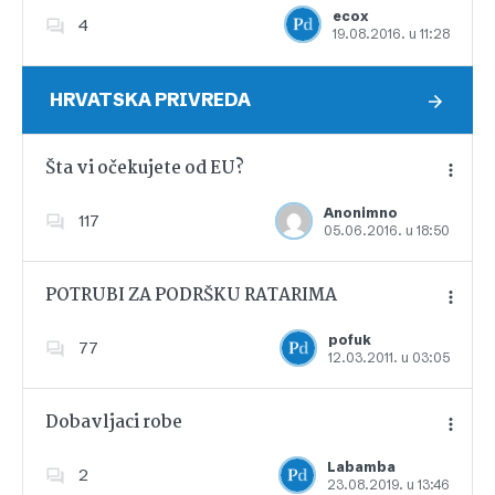
ecox
4
19.08.2016. u 11:28
Dodajte u favorite
HRVATSKA PRIVREDA
Šta vi očekujete od EU?
Anonimno
117
05.06.2016. u 18:50
Dodajte u favorite
POTRUBI ZA PODRŠKU RATARIMA
pofuk
77
12.03.2011. u 03:05
Dodajte u favorite
Dobavljaci robe
Labamba
2
23.08.2019. u 13:46
Dodajte u favorite