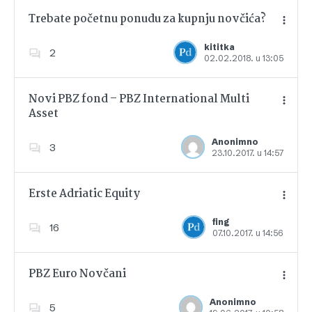
Trebate početnu ponudu za kupnju novčića?
kititka
2
02.02.2018. u 13:05
Dodajte u favorite
Novi PBZ fond – PBZ International Multi
Asset
Dodajte u favorite
Anonimno
3
23.10.2017. u 14:57
Erste Adriatic Equity
fing
16
07.10.2017. u 14:56
Dodajte u favorite
PBZ Euro Novčani
Anonimno
5