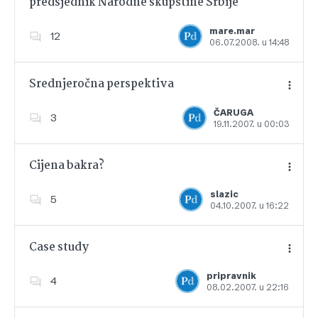
predsjednik Narodne skupštine Srbije
Dodajte u favorite
mare.mar
12
06.07.2008. u 14:48
Srednjeročna perspektiva
ČARUGA
3
19.11.2007. u 00:03
Dodajte u favorite
Cijena bakra?
slazic
5
04.10.2007. u 16:22
Dodajte u favorite
Case study
pripravnik
4
08.02.2007. u 22:16
Dodajte u favorite