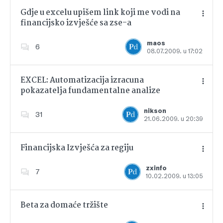
Gdje u excelu upišem link koji me vodi na
financijsko izvješće sa zse-a
Dodajte u favorite
maos
6
08.07.2009. u 17:02
EXCEL: Automatizacija izracuna
pokazatelja fundamentalne analize
Dodajte u favorite
nikson
31
21.06.2009. u 20:39
Financijska Izvješća za regiju
zxinfo
7
10.02.2009. u 13:05
Dodajte u favorite
Beta za domaće tržište