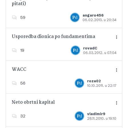
pitati)
Dodajte u favorite
angaro456
59
06.02.2013. u 20:34
Usporedba dionica po fundamentima
rovadC
19
06.03.2012. u 07:04
Dodajte u favorite
WACC
roza02
56
10.10.2011. u 22:17
Dodajte u favorite
Neto obrtni kapital
vladimir9
32
28.11.2010. u 19:10
Dodajte u favorite