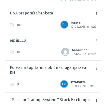
USA preporuka brokera
irdeto
152
12.03.2018. u 14:27
Dodajte u favorite
emini ES
Anonimno
18
08.12.2016. u 11:48
Dodajte u favorite
Porez na kapitalnu dobit na ulaganja izvan
RH
Dodajte u favorite
1234567bc
6
08.09.2016. u 19:18
“Russian Trading System” Stock Exchange