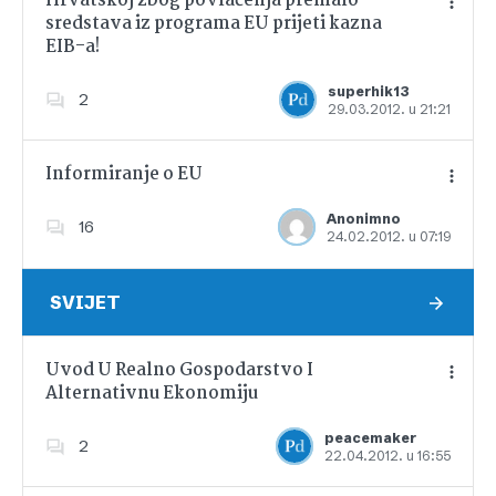
Hrvatskoj zbog povlačenja premalo
sredstava iz programa EU prijeti kazna
EIB-a!
Dodajte u favorite
superhik13
2
29.03.2012. u 21:21
Informiranje o EU
Anonimno
16
24.02.2012. u 07:19
Dodajte u favorite
SVIJET
Uvod U Realno Gospodarstvo I
Alternativnu Ekonomiju
Dodajte u favorite
peacemaker
2
22.04.2012. u 16:55