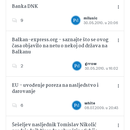
Banka DNK
milusic
9
30.05.2010. u 20:06
Dodajte u favorite
Balkan-express.org – saznajte što se ovog
časa objavilo na netu o nekoj od država na
Balkanu
Dodajte u favorite
grrow
2
30.05.2010. u 16:02
EU – uvođenje poreza na nasljedstvo i
darovanje
Dodajte u favorite
white
6
08.07.2009. u 20:43
Šešeljev nasljednik Tomislav Nikolić