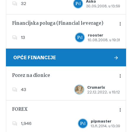
Asko
32
30.09.2008. u 13:59
Dodajte u favorite
Financijska poluga (Financial leverage)
rooster
13
10.08.2008. u 19:31
Dodajte u favorite
OPĆE FINANCIJE
Porez na dionice
Crumarix
43
22.12.2022. u 15:12
Dodajte u favorite
FOREX
pipmaster
1,946
13.11.2014. u 13:39
Dodajte u favorite