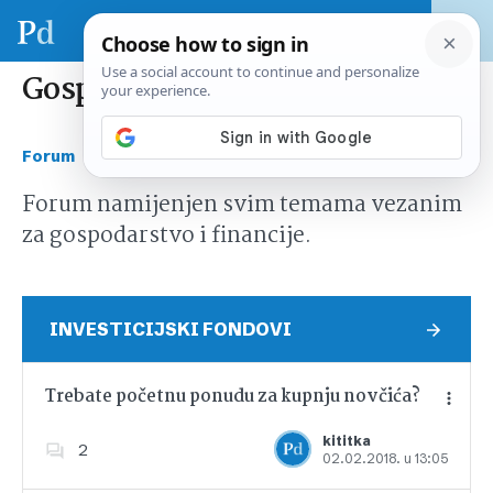
Gospodarstvo i financije
›
Forum
Gospodarstvo i financije
Forum namijenjen svim temama vezanim
za gospodarstvo i financije.
INVESTICIJSKI FONDOVI
Trebate početnu ponudu za kupnju novčića?
kititka
2
02.02.2018. u 13:05
Dodajte u favorite