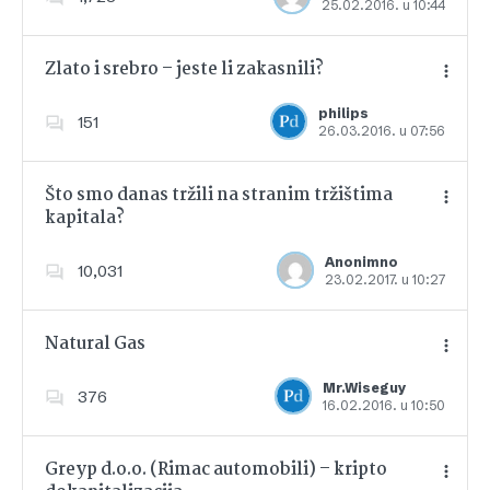
25.02.2016. u 10:44
Dodajte u favorite
Zlato i srebro – jeste li zakasnili?
philips
151
26.03.2016. u 07:56
Dodajte u favorite
Što smo danas tržili na stranim tržištima
kapitala?
Dodajte u favorite
Anonimno
10,031
23.02.2017. u 10:27
Natural Gas
Mr.Wiseguy
376
16.02.2016. u 10:50
Dodajte u favorite
Greyp d.o.o. (Rimac automobili) – kripto