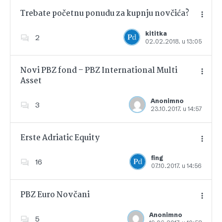
Trebate početnu ponudu za kupnju novčića?
kititka
2
02.02.2018. u 13:05
Dodajte u favorite
Novi PBZ fond – PBZ International Multi
Asset
Dodajte u favorite
Anonimno
3
23.10.2017. u 14:57
Erste Adriatic Equity
fing
16
07.10.2017. u 14:56
Dodajte u favorite
PBZ Euro Novčani
Anonimno
5