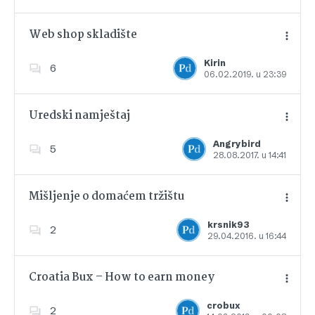
Web shop skladište
Kirin
6
06.02.2019. u 23:39
Dodajte u favorite
Uredski namještaj
Angrybird
5
28.08.2017. u 14:41
Dodajte u favorite
Mišljenje o domaćem tržištu
krsnik93
2
29.04.2016. u 16:44
Dodajte u favorite
Croatia Bux – How to earn money
crobux
2