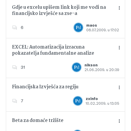
Gdje u excelu upišem link koji me vodi na
financijsko izvješće sa zse-a
Dodajte u favorite
maos
6
08.07.2009. u 17:02
EXCEL: Automatizacija izracuna
pokazatelja fundamentalne analize
Dodajte u favorite
nikson
31
21.06.2009. u 20:39
Financijska Izvješća za regiju
zxinfo
7
10.02.2009. u 13:05
Dodajte u favorite
Beta za domaće tržište