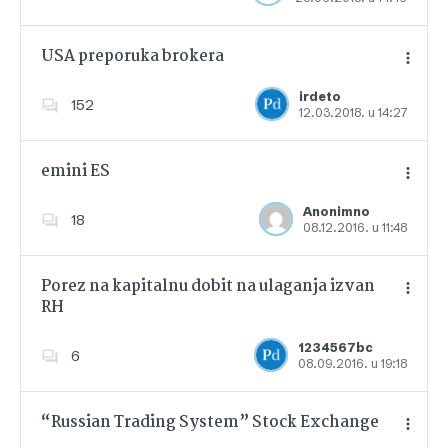
USA preporuka brokera
irdeto
152
12.03.2018. u 14:27
Dodajte u favorite
emini ES
Anonimno
18
08.12.2016. u 11:48
Dodajte u favorite
Porez na kapitalnu dobit na ulaganja izvan
RH
Dodajte u favorite
1234567bc
6
08.09.2016. u 19:18
“Russian Trading System” Stock Exchange