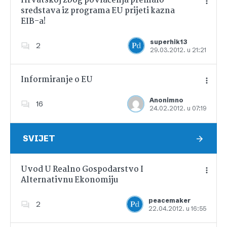
Hrvatskoj zbog povlačenja premalo
sredstava iz programa EU prijeti kazna
EIB-a!
Dodajte u favorite
superhik13
2
29.03.2012. u 21:21
Informiranje o EU
Anonimno
16
24.02.2012. u 07:19
Dodajte u favorite
SVIJET
Uvod U Realno Gospodarstvo I
Alternativnu Ekonomiju
Dodajte u favorite
peacemaker
2
22.04.2012. u 16:55