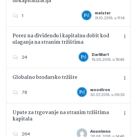
dokapitalizacija
Dodajte u favorite
meister
1
31.10.2019. u 11:14
Porez na dividendu i kapitalnu dobit kod
ulaganja na stranim tržištima
Dodajte u favorite
DarMar1
24
19.05.2019. u 18:46
Globalno brodarsko tržište
woodiron
78
30.07.2018. u 09:35
Dodajte u favorite
Upute za trgovanje na stranim tržištima
kapitala
Dodajte u favorite
Anonimno
264
28.06.2018. u 14:46