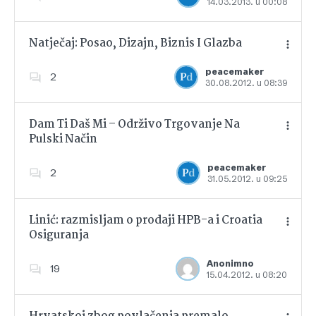
14.03.2013. u 00:08
Dodajte u favorite
Natječaj: Posao, Dizajn, Biznis I Glazba
peacemaker
2
30.08.2012. u 08:39
Dodajte u favorite
Dam Ti Daš Mi – Održivo Trgovanje Na
Pulski Način
Dodajte u favorite
peacemaker
2
31.05.2012. u 09:25
Linić: razmisljam o prodaji HPB-a i Croatia
Osiguranja
Dodajte u favorite
Anonimno
19
15.04.2012. u 08:20