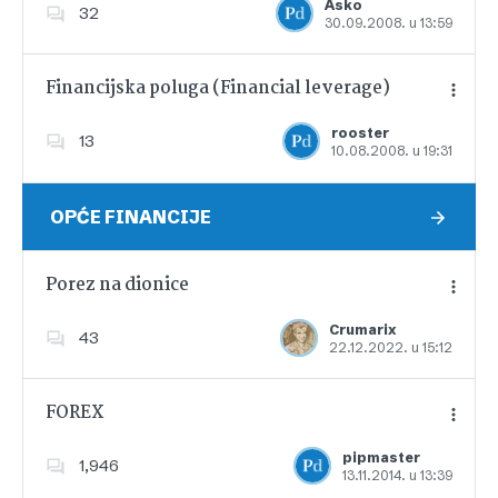
Asko
32
30.09.2008. u 13:59
Dodajte u favorite
Financijska poluga (Financial leverage)
rooster
13
10.08.2008. u 19:31
Dodajte u favorite
OPĆE FINANCIJE
Porez na dionice
Crumarix
43
22.12.2022. u 15:12
Dodajte u favorite
FOREX
pipmaster
1,946
13.11.2014. u 13:39
Dodajte u favorite