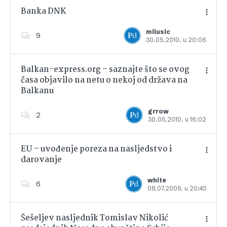
Banka DNK
milusic
9
30.05.2010. u 20:06
Dodajte u favorite
Balkan-express.org – saznajte što se ovog
časa objavilo na netu o nekoj od država na
Balkanu
Dodajte u favorite
grrow
2
30.05.2010. u 16:02
EU – uvođenje poreza na nasljedstvo i
darovanje
Dodajte u favorite
white
6
08.07.2009. u 20:43
Šešeljev nasljednik Tomislav Nikolić