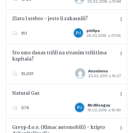
25.02.2016. u 10:44
Dodajte u favorite
Zlato i srebro – jeste li zakasnili?
philips
151
26.03.2016. u 07:56
Dodajte u favorite
Što smo danas tržili na stranim tržištima
kapitala?
Dodajte u favorite
Anonimno
10,031
23.02.2017. u 10:27
Natural Gas
Mr.Wiseguy
376
16.02.2016. u 10:50
Dodajte u favorite
Greyp d.o.o. (Rimac automobili) – kripto