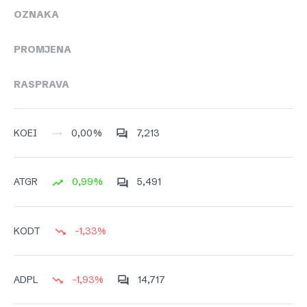
OZNAKA
PROMJENA
RASPRAVA
0,00%
7,213
KOEI
0,99%
5,491
ATGR
-1,33%
KODT
-1,93%
14,717
ADPL