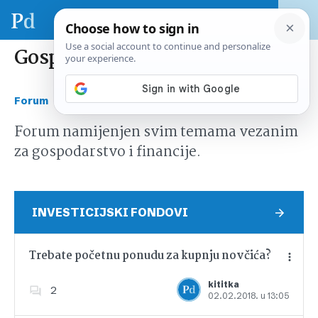
Gospodarstvo i financije
›
Forum
Gospodarstvo i financije
Forum namijenjen svim temama vezanim
za gospodarstvo i financije.
INVESTICIJSKI FONDOVI
Trebate početnu ponudu za kupnju novčića?
kititka
2
02.02.2018. u 13:05
Dodajte u favorite