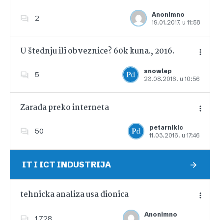
Anonimno
2
19.01.2017. u 11:58
Dodajte u favorite
U štednju ili obveznice? 60k kuna., 2016.
snowlep
5
23.08.2016. u 10:56
Dodajte u favorite
Zarada preko interneta
petarnikic
50
11.03.2016. u 17:46
Dodajte u favorite
IT I ICT INDUSTRIJA
tehnicka analiza usa dionica
Anonimno
1,728