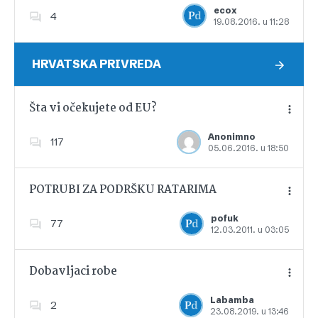
ecox
4
19.08.2016. u 11:28
Dodajte u favorite
HRVATSKA PRIVREDA
Šta vi očekujete od EU?
Anonimno
117
05.06.2016. u 18:50
Dodajte u favorite
POTRUBI ZA PODRŠKU RATARIMA
pofuk
77
12.03.2011. u 03:05
Dodajte u favorite
Dobavljaci robe
Labamba
2
23.08.2019. u 13:46
Dodajte u favorite