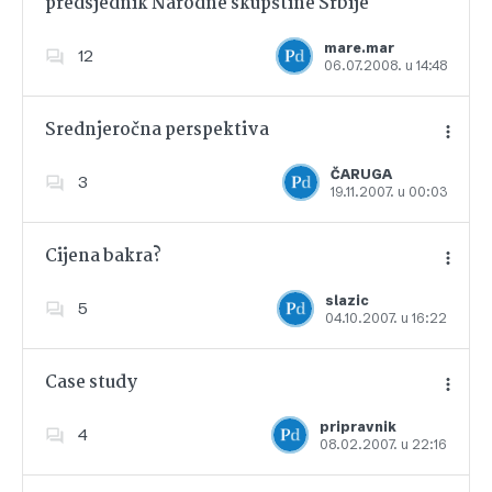
predsjednik Narodne skupštine Srbije
Dodajte u favorite
mare.mar
12
06.07.2008. u 14:48
Srednjeročna perspektiva
ČARUGA
3
19.11.2007. u 00:03
Dodajte u favorite
Cijena bakra?
slazic
5
04.10.2007. u 16:22
Dodajte u favorite
Case study
pripravnik
4
08.02.2007. u 22:16
Dodajte u favorite