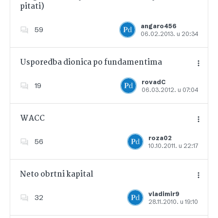
pitati)
Dodajte u favorite
angaro456
59
06.02.2013. u 20:34
Usporedba dionica po fundamentima
rovadC
19
06.03.2012. u 07:04
Dodajte u favorite
WACC
roza02
56
10.10.2011. u 22:17
Dodajte u favorite
Neto obrtni kapital
vladimir9
32
28.11.2010. u 19:10
Dodajte u favorite