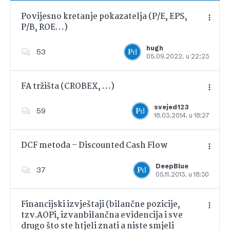
Povijesno kretanje pokazatelja (P/E, EPS,
P/B, ROE…)
Dodajte u favorite
hugh
53
05.09.2022. u 22:23
FA tržišta (CROBEX, …)
svejed123
59
18.03.2014. u 18:27
Dodajte u favorite
DCF metoda – Discounted Cash Flow
DeepBlue
37
05.11.2013. u 18:30
Dodajte u favorite
Financijski izvještaji (bilančne pozicije,
tzv.AOPi, izvanbilančna evidencija i sve
drugo što ste htjeli znati a niste smjeli