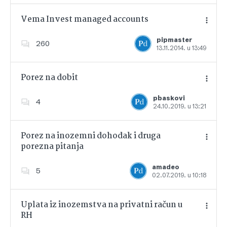
Vema Invest managed accounts
pipmaster
260
13.11.2014. u 13:49
Dodajte u favorite
Porez na dobit
pbaskovi
4
24.10.2019. u 13:21
Dodajte u favorite
Porez na inozemni dohodak i druga
porezna pitanja
Dodajte u favorite
amadeo
5
02.07.2019. u 10:18
Uplata iz inozemstva na privatni račun u
RH