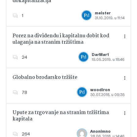
dokapitalizacija
Dodajte u favorite
meister
1
31.10.2019. u 11:14
Porez na dividendu i kapitalnu dobit kod
ulaganja na stranim tržištima
Dodajte u favorite
DarMar1
24
19.05.2019. u 18:46
Globalno brodarsko tržište
woodiron
78
30.07.2018. u 09:35
Dodajte u favorite
Upute za trgovanje na stranim tržištima
kapitala
Dodajte u favorite
Anonimno
264
28.06.2018. u 14:46