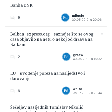
Banka DNK
milusic
9
30.05.2010. u 20:06
Dodajte u favorite
Balkan-express.org – saznajte što se ovog
časa objavilo na netu o nekoj od država na
Balkanu
Dodajte u favorite
grrow
2
30.05.2010. u 16:02
EU – uvođenje poreza na nasljedstvo i
darovanje
Dodajte u favorite
white
6
08.07.2009. u 20:43
Šešeljev nasljednik Tomislav Nikolić