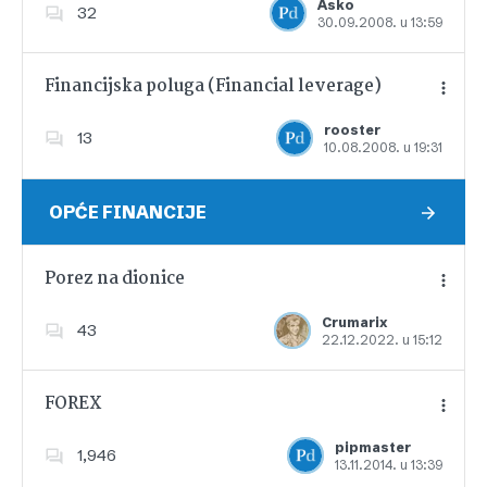
Asko
32
30.09.2008. u 13:59
Dodajte u favorite
Financijska poluga (Financial leverage)
rooster
13
10.08.2008. u 19:31
Dodajte u favorite
OPĆE FINANCIJE
Porez na dionice
Crumarix
43
22.12.2022. u 15:12
Dodajte u favorite
FOREX
pipmaster
1,946
13.11.2014. u 13:39
Dodajte u favorite