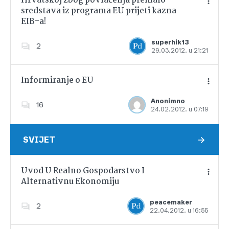
Hrvatskoj zbog povlačenja premalo
sredstava iz programa EU prijeti kazna
EIB-a!
Dodajte u favorite
superhik13
2
29.03.2012. u 21:21
Informiranje o EU
Anonimno
16
24.02.2012. u 07:19
Dodajte u favorite
SVIJET
Uvod U Realno Gospodarstvo I
Alternativnu Ekonomiju
Dodajte u favorite
peacemaker
2
22.04.2012. u 16:55