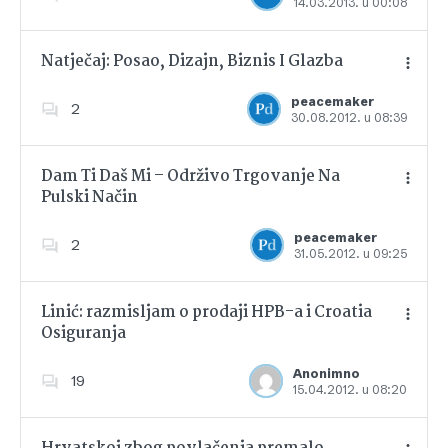
14.03.2013. u 00:08
Dodajte u favorite
Natječaj: Posao, Dizajn, Biznis I Glazba
peacemaker
2
30.08.2012. u 08:39
Dodajte u favorite
Dam Ti Daš Mi – Održivo Trgovanje Na
Pulski Način
Dodajte u favorite
peacemaker
2
31.05.2012. u 09:25
Linić: razmisljam o prodaji HPB-a i Croatia
Osiguranja
Dodajte u favorite
Anonimno
19
15.04.2012. u 08:20