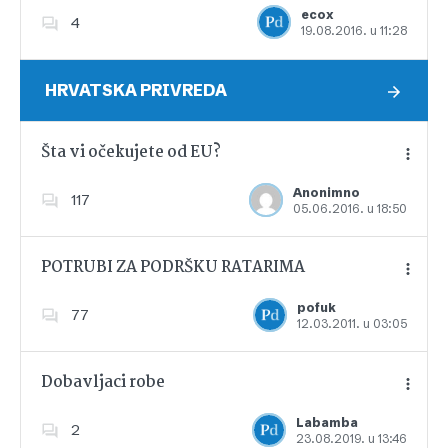
ecox
4
19.08.2016. u 11:28
Dodajte u favorite
HRVATSKA PRIVREDA
Šta vi očekujete od EU?
Anonimno
117
05.06.2016. u 18:50
Dodajte u favorite
POTRUBI ZA PODRŠKU RATARIMA
pofuk
77
12.03.2011. u 03:05
Dodajte u favorite
Dobavljaci robe
Labamba
2
23.08.2019. u 13:46
Dodajte u favorite