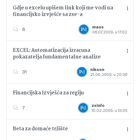
Gdje u excelu upišem link koji me vodi na
financijsko izvješće sa zse-a
Dodajte u favorite
maos
6
08.07.2009. u 17:02
EXCEL: Automatizacija izracuna
pokazatelja fundamentalne analize
Dodajte u favorite
nikson
31
21.06.2009. u 20:39
Financijska Izvješća za regiju
zxinfo
7
10.02.2009. u 13:05
Dodajte u favorite
Beta za domaće tržište