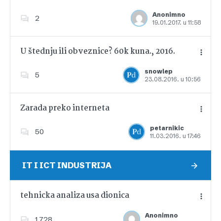
Anonimno
2
19.01.2017. u 11:58
Dodajte u favorite
U štednju ili obveznice? 60k kuna., 2016.
snowlep
5
23.08.2016. u 10:56
Dodajte u favorite
Zarada preko interneta
petarnikic
50
11.03.2016. u 17:46
Dodajte u favorite
IT I ICT INDUSTRIJA
tehnicka analiza usa dionica
Anonimno
1,728