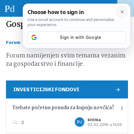
Gospodarstvo i financije
›
Forum
Gospodarstvo i financije
Forum namijenjen svim temama vezanim
za gospodarstvo i financije.
INVESTICIJSKI FONDOVI
Trebate početnu ponudu za kupnju novčića?
kititka
2
02.02.2018. u 13:05
Dodajte u favorite