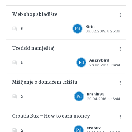
Web shop skladište
Kirin
6
06.02.2019. u 23:39
Dodajte u favorite
Uredski namještaj
Angrybird
5
28.08.2017. u 14:41
Dodajte u favorite
Mišljenje o domaćem tržištu
krsnik93
2
29.04.2016. u 16:44
Dodajte u favorite
Croatia Bux – How to earn money
crobux
2