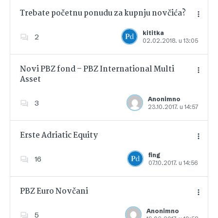
Trebate početnu ponudu za kupnju novčića?
kititka
2
02.02.2018. u 13:05
Dodajte u favorite
Novi PBZ fond – PBZ International Multi
Asset
Dodajte u favorite
Anonimno
3
23.10.2017. u 14:57
Erste Adriatic Equity
fing
16
07.10.2017. u 14:56
Dodajte u favorite
PBZ Euro Novčani
Anonimno
5