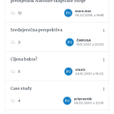
predsjednik Narodne skupštine Srbije
Dodajte u favorite
mare.mar
12
06.07.2008. u 14:48
Srednjeročna perspektiva
ČARUGA
3
19.11.2007. u 00:03
Dodajte u favorite
Cijena bakra?
slazic
5
04.10.2007. u 16:22
Dodajte u favorite
Case study
pripravnik
4
08.02.2007. u 22:16
Dodajte u favorite