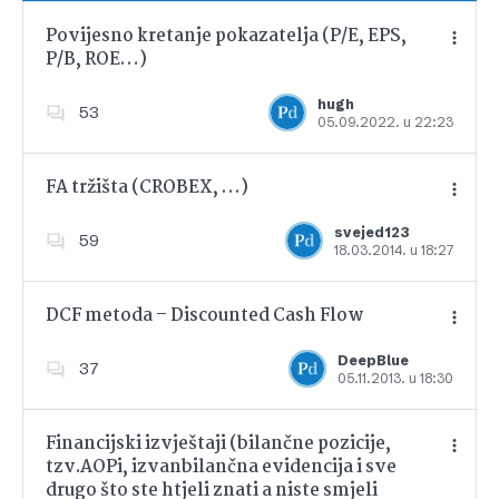
Povijesno kretanje pokazatelja (P/E, EPS,
P/B, ROE…)
Dodajte u favorite
hugh
53
05.09.2022. u 22:23
FA tržišta (CROBEX, …)
svejed123
59
18.03.2014. u 18:27
Dodajte u favorite
DCF metoda – Discounted Cash Flow
DeepBlue
37
05.11.2013. u 18:30
Dodajte u favorite
Financijski izvještaji (bilančne pozicije,
tzv.AOPi, izvanbilančna evidencija i sve
drugo što ste htjeli znati a niste smjeli