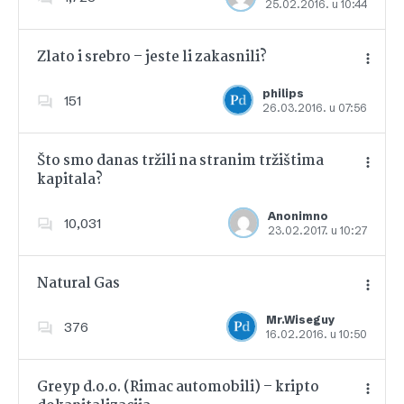
25.02.2016. u 10:44
Dodajte u favorite
Zlato i srebro – jeste li zakasnili?
philips
151
26.03.2016. u 07:56
Dodajte u favorite
Što smo danas tržili na stranim tržištima
kapitala?
Dodajte u favorite
Anonimno
10,031
23.02.2017. u 10:27
Natural Gas
Mr.Wiseguy
376
16.02.2016. u 10:50
Dodajte u favorite
Greyp d.o.o. (Rimac automobili) – kripto