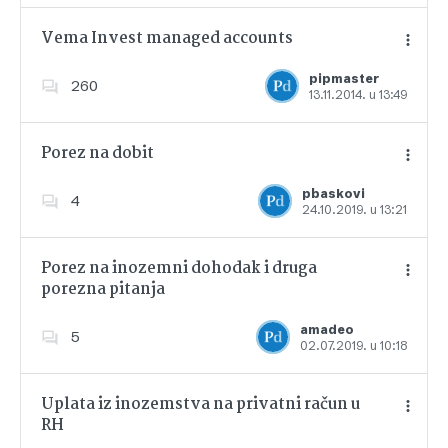
Vema Invest managed accounts
pipmaster
260
13.11.2014. u 13:49
Dodajte u favorite
Porez na dobit
pbaskovi
4
24.10.2019. u 13:21
Dodajte u favorite
Porez na inozemni dohodak i druga
porezna pitanja
Dodajte u favorite
amadeo
5
02.07.2019. u 10:18
Uplata iz inozemstva na privatni račun u
RH