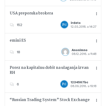
USA preporuka brokera
irdeto
152
12.03.2018. u 14:27
Dodajte u favorite
emini ES
Anonimno
18
08.12.2016. u 11:48
Dodajte u favorite
Porez na kapitalnu dobit na ulaganja izvan
RH
Dodajte u favorite
1234567bc
6
08.09.2016. u 19:18
“Russian Trading System” Stock Exchange