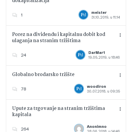
dokapitalizacija
Dodajte u favorite
meister
1
31.10.2019. u 11:14
Porez na dividendu i kapitalnu dobit kod
ulaganja na stranim tržištima
Dodajte u favorite
DarMar1
24
19.05.2019. u 18:46
Globalno brodarsko tržište
woodiron
78
30.07.2018. u 09:35
Dodajte u favorite
Upute za trgovanje na stranim tržištima
kapitala
Dodajte u favorite
Anonimno
264
28.06.2018. u 14:46