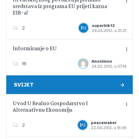
Hrvatskoj zbog povlačenja premalo
sredstava iz programa EU prijeti kazna
EIB-a!
Dodajte u favorite
superhik13
2
29.03.2012. u 21:21
Informiranje o EU
Anonimno
16
24.02.2012. u 07:19
Dodajte u favorite
SVIJET
Uvod U Realno Gospodarstvo I
Alternativnu Ekonomiju
Dodajte u favorite
peacemaker
2
22.04.2012. u 16:55