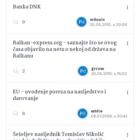
Banka DNK
milusic
9
30.05.2010. u 20:06
Dodajte u favorite
Balkan-express.org – saznajte što se ovog
časa objavilo na netu o nekoj od država na
Balkanu
Dodajte u favorite
grrow
2
30.05.2010. u 16:02
EU – uvođenje poreza na nasljedstvo i
darovanje
Dodajte u favorite
white
6
08.07.2009. u 20:43
Šešeljev nasljednik Tomislav Nikolić