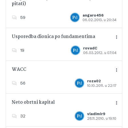
pitati)
Dodajte u favorite
angaro456
59
06.02.2013. u 20:34
Usporedba dionica po fundamentima
rovadC
19
06.03.2012. u 07:04
Dodajte u favorite
WACC
roza02
56
10.10.2011. u 22:17
Dodajte u favorite
Neto obrtni kapital
vladimir9
32
28.11.2010. u 19:10
Dodajte u favorite