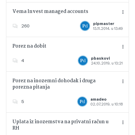
Vema Invest managed accounts
pipmaster
260
13.11.2014. u 13:49
Dodajte u favorite
Porez na dobit
pbaskovi
4
24.10.2019. u 13:21
Dodajte u favorite
Porez na inozemni dohodak i druga
porezna pitanja
Dodajte u favorite
amadeo
5
02.07.2019. u 10:18
Uplata iz inozemstva na privatni račun u
RH