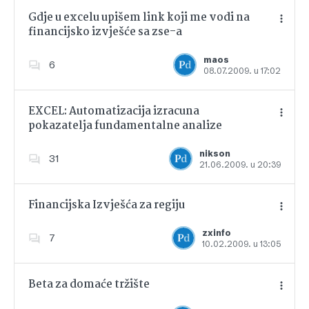
Gdje u excelu upišem link koji me vodi na
financijsko izvješće sa zse-a
Dodajte u favorite
maos
6
08.07.2009. u 17:02
EXCEL: Automatizacija izracuna
pokazatelja fundamentalne analize
Dodajte u favorite
nikson
31
21.06.2009. u 20:39
Financijska Izvješća za regiju
zxinfo
7
10.02.2009. u 13:05
Dodajte u favorite
Beta za domaće tržište