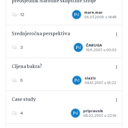
predsjednik Narodne skupštine Srbije
Dodajte u favorite
mare.mar
12
06.07.2008. u 14:48
Srednjeročna perspektiva
ČARUGA
3
19.11.2007. u 00:03
Dodajte u favorite
Cijena bakra?
slazic
5
04.10.2007. u 16:22
Dodajte u favorite
Case study
pripravnik
4
08.02.2007. u 22:16
Dodajte u favorite