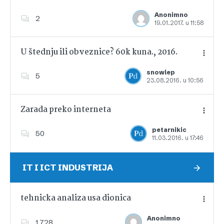
Anonimno
2
19.01.2017. u 11:58
Dodajte u favorite
U štednju ili obveznice? 60k kuna., 2016.
snowlep
5
23.08.2016. u 10:56
Dodajte u favorite
Zarada preko interneta
petarnikic
50
11.03.2016. u 17:46
Dodajte u favorite
IT I ICT INDUSTRIJA
tehnicka analiza usa dionica
Anonimno
1,728