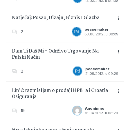
14.03.2013. u 00:08
Dodajte u favorite
Natječaj: Posao, Dizajn, Biznis I Glazba
peacemaker
2
30.08.2012. u 08:39
Dodajte u favorite
Dam Ti Daš Mi – Održivo Trgovanje Na
Pulski Način
Dodajte u favorite
peacemaker
2
31.05.2012. u 09:25
Linić: razmisljam o prodaji HPB-a i Croatia
Osiguranja
Dodajte u favorite
Anonimno
19
15.04.2012. u 08:20