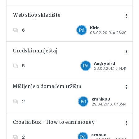
Web shop skladište
Kirin
6
06.02.2019. u 23:39
Dodajte u favorite
Uredski namještaj
Angrybird
5
28.08.2017. u 14:41
Dodajte u favorite
Mišljenje o domaćem tržištu
krsnik93
2
29.04.2016. u 16:44
Dodajte u favorite
Croatia Bux – How to earn money
crobux
2