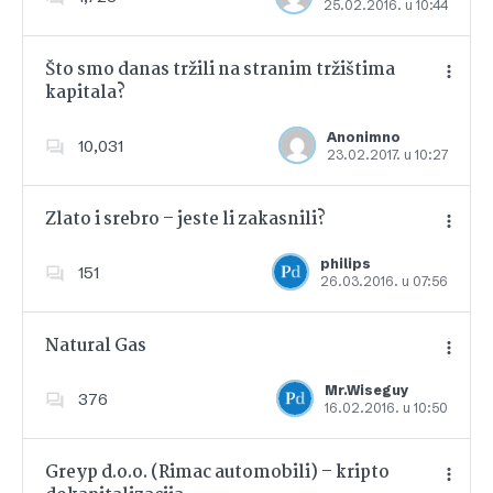
25.02.2016. u 10:44
Dodajte u favorite
Što smo danas tržili na stranim tržištima
kapitala?
Dodajte u favorite
Anonimno
10,031
23.02.2017. u 10:27
Zlato i srebro – jeste li zakasnili?
philips
151
26.03.2016. u 07:56
Dodajte u favorite
Natural Gas
Mr.Wiseguy
376
16.02.2016. u 10:50
Dodajte u favorite
Greyp d.o.o. (Rimac automobili) – kripto