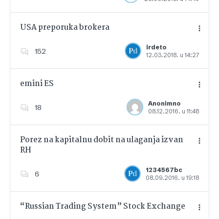
USA preporuka brokera
irdeto
152
12.03.2018. u 14:27
Dodajte u favorite
emini ES
Anonimno
18
08.12.2016. u 11:48
Dodajte u favorite
Porez na kapitalnu dobit na ulaganja izvan
RH
Dodajte u favorite
1234567bc
6
08.09.2016. u 19:18
“Russian Trading System” Stock Exchange