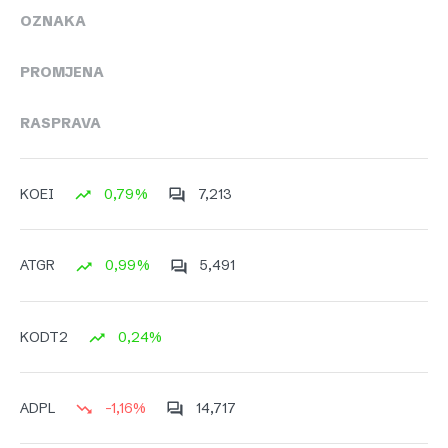
OZNAKA
PROMJENA
RASPRAVA
0,79%
7,213
KOEI
0,99%
5,491
ATGR
0,24%
KODT2
-1,16%
14,717
ADPL