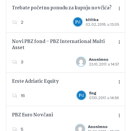
Trebate početnu ponudu za kupnju novčića?
kititka
2
02.02.2018. u 13:05
Dodajte u favorite
Novi PBZ fond – PBZ International Multi
Asset
Dodajte u favorite
Anonimno
3
23.10.2017. u 14:57
Erste Adriatic Equity
fing
16
07.10.2017. u 14:56
Dodajte u favorite
PBZ Euro Novčani
Anonimno
5