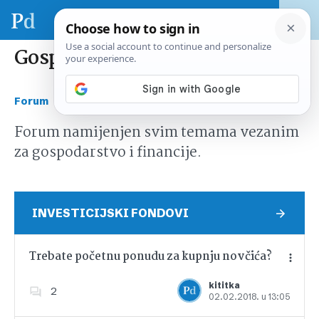
Gospodarstvo i financije
›
Forum
Gospodarstvo i financije
Forum namijenjen svim temama vezanim
za gospodarstvo i financije.
INVESTICIJSKI FONDOVI
Trebate početnu ponudu za kupnju novčića?
kititka
2
02.02.2018. u 13:05
Dodajte u favorite