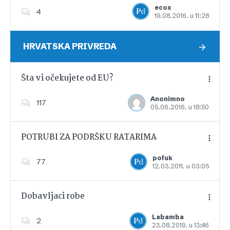
ecox
4
19.08.2016. u 11:28
Dodajte u favorite
HRVATSKA PRIVREDA
Šta vi očekujete od EU?
Anonimno
117
05.06.2016. u 18:50
Dodajte u favorite
POTRUBI ZA PODRŠKU RATARIMA
pofuk
77
12.03.2011. u 03:05
Dodajte u favorite
Dobavljaci robe
Labamba
2
23.08.2019. u 13:46
Dodajte u favorite