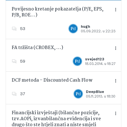
Povijesno kretanje pokazatelja (P/E, EPS,
P/B, ROE…)
Dodajte u favorite
hugh
53
05.09.2022. u 22:23
FA tržišta (CROBEX, …)
svejed123
59
18.03.2014. u 18:27
Dodajte u favorite
DCF metoda – Discounted Cash Flow
DeepBlue
37
05.11.2013. u 18:30
Dodajte u favorite
Financijski izvještaji (bilančne pozicije,
tzv.AOPi, izvanbilančna evidencija i sve
drugo što ste htjeli znati a niste smjeli