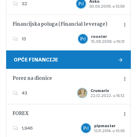
Asko
32
30.09.2008. u 13:59
Dodajte u favorite
Financijska poluga (Financial leverage)
rooster
13
10.08.2008. u 19:31
Dodajte u favorite
OPĆE FINANCIJE
Porez na dionice
Crumarix
43
22.12.2022. u 15:12
Dodajte u favorite
FOREX
pipmaster
1,946
13.11.2014. u 13:39
Dodajte u favorite