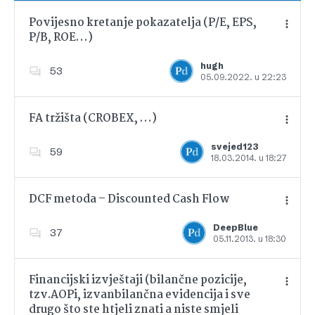
Povijesno kretanje pokazatelja (P/E, EPS,
P/B, ROE…)
Dodajte u favorite
hugh
53
05.09.2022. u 22:23
FA tržišta (CROBEX, …)
svejed123
59
18.03.2014. u 18:27
Dodajte u favorite
DCF metoda – Discounted Cash Flow
DeepBlue
37
05.11.2013. u 18:30
Dodajte u favorite
Financijski izvještaji (bilančne pozicije,
tzv.AOPi, izvanbilančna evidencija i sve
drugo što ste htjeli znati a niste smjeli