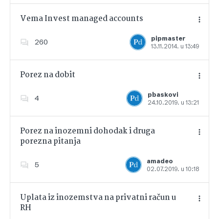
Vema Invest managed accounts
pipmaster
260
13.11.2014. u 13:49
Dodajte u favorite
Porez na dobit
pbaskovi
4
24.10.2019. u 13:21
Dodajte u favorite
Porez na inozemni dohodak i druga
porezna pitanja
Dodajte u favorite
amadeo
5
02.07.2019. u 10:18
Uplata iz inozemstva na privatni račun u
RH