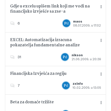
Gdje u excelu upišem link koji me vodi na
financijsko izvješće sa zse-a
Dodajte u favorite
maos
6
08.07.2009. u 17:02
EXCEL: Automatizacija izracuna
pokazatelja fundamentalne analize
Dodajte u favorite
nikson
31
21.06.2009. u 20:39
Financijska Izvješća za regiju
zxinfo
7
10.02.2009. u 13:05
Dodajte u favorite
Beta za domaće tržište