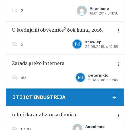
Anonimno
2
19.01.2017. u 11:58
Dodajte u favorite
U štednju ili obveznice? 60k kuna., 2016.
snowlep
5
23.08.2016. u 10:56
Dodajte u favorite
Zarada preko interneta
petarnikic
50
11.03.2016. u 17:46
Dodajte u favorite
IT I ICT INDUSTRIJA
tehnicka analiza usa dionica
Anonimno
1,728