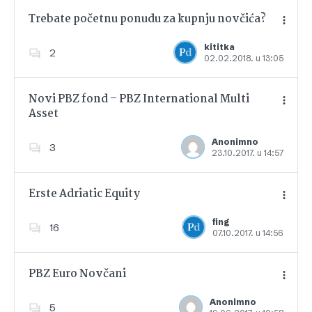
Trebate početnu ponudu za kupnju novčića?
kititka
2
02.02.2018. u 13:05
Dodajte u favorite
Novi PBZ fond – PBZ International Multi
Asset
Dodajte u favorite
Anonimno
3
23.10.2017. u 14:57
Erste Adriatic Equity
fing
16
07.10.2017. u 14:56
Dodajte u favorite
PBZ Euro Novčani
Anonimno
5