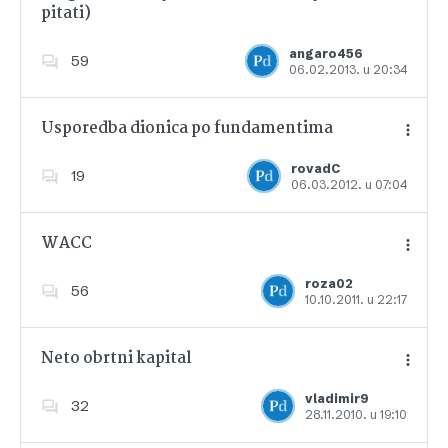
pitati)
Dodajte u favorite
angaro456
59
06.02.2013. u 20:34
Usporedba dionica po fundamentima
rovadC
19
06.03.2012. u 07:04
Dodajte u favorite
WACC
roza02
56
10.10.2011. u 22:17
Dodajte u favorite
Neto obrtni kapital
vladimir9
32
28.11.2010. u 19:10
Dodajte u favorite