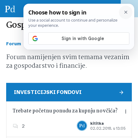
Gospodarstvo i financije
›
Forum
Gospodarstvo i financije
Forum namijenjen svim temama vezanim
za gospodarstvo i financije.
INVESTICIJSKI FONDOVI
Trebate početnu ponudu za kupnju novčića?
kititka
2
02.02.2018. u 13:05
Dodajte u favorite