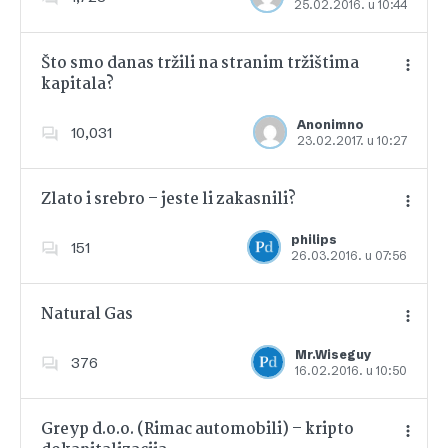
25.02.2016. u 10:44
Dodajte u favorite
Što smo danas tržili na stranim tržištima
kapitala?
Dodajte u favorite
Anonimno
10,031
23.02.2017. u 10:27
Zlato i srebro – jeste li zakasnili?
philips
151
26.03.2016. u 07:56
Dodajte u favorite
Natural Gas
Mr.Wiseguy
376
16.02.2016. u 10:50
Dodajte u favorite
Greyp d.o.o. (Rimac automobili) – kripto