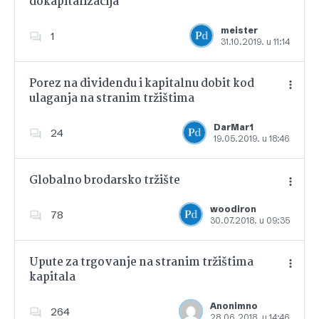
dokapitalizacija
Dodajte u favorite
meister
1
31.10.2019. u 11:14
Porez na dividendu i kapitalnu dobit kod
ulaganja na stranim tržištima
Dodajte u favorite
DarMar1
24
19.05.2019. u 18:46
Globalno brodarsko tržište
woodiron
78
30.07.2018. u 09:35
Dodajte u favorite
Upute za trgovanje na stranim tržištima
kapitala
Dodajte u favorite
Anonimno
264
28.06.2018. u 14:46