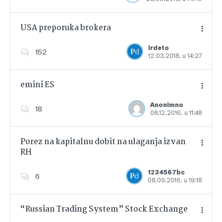
USA preporuka brokera
irdeto
152
12.03.2018. u 14:27
Dodajte u favorite
emini ES
Anonimno
18
08.12.2016. u 11:48
Dodajte u favorite
Porez na kapitalnu dobit na ulaganja izvan
RH
Dodajte u favorite
1234567bc
6
08.09.2016. u 19:18
“Russian Trading System” Stock Exchange