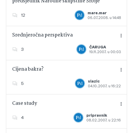
predsjednik Narodne skupštine Srbije
Dodajte u favorite
mare.mar
12
06.07.2008. u 14:48
Srednjeročna perspektiva
ČARUGA
3
19.11.2007. u 00:03
Dodajte u favorite
Cijena bakra?
slazic
5
04.10.2007. u 16:22
Dodajte u favorite
Case study
pripravnik
4
08.02.2007. u 22:16
Dodajte u favorite