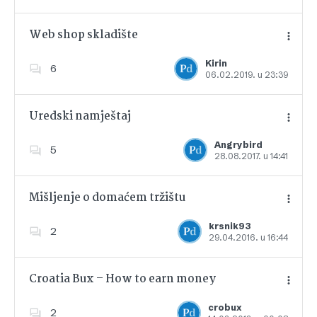
Web shop skladište
Kirin
6
06.02.2019. u 23:39
Dodajte u favorite
Uredski namještaj
Angrybird
5
28.08.2017. u 14:41
Dodajte u favorite
Mišljenje o domaćem tržištu
krsnik93
2
29.04.2016. u 16:44
Dodajte u favorite
Croatia Bux – How to earn money
crobux
2