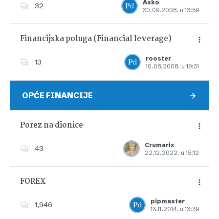
Asko
32
30.09.2008. u 13:59
Dodajte u favorite
Financijska poluga (Financial leverage)
rooster
13
10.08.2008. u 19:31
Dodajte u favorite
OPĆE FINANCIJE
Porez na dionice
Crumarix
43
22.12.2022. u 15:12
Dodajte u favorite
FOREX
pipmaster
1,946
13.11.2014. u 13:39
Dodajte u favorite