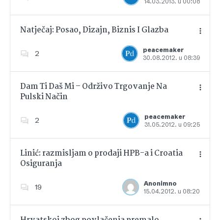
14.03.2013. u 00:08
Dodajte u favorite
Natječaj: Posao, Dizajn, Biznis I Glazba
peacemaker
2
30.08.2012. u 08:39
Dodajte u favorite
Dam Ti Daš Mi – Održivo Trgovanje Na
Pulski Način
Dodajte u favorite
peacemaker
2
31.05.2012. u 09:25
Linić: razmisljam o prodaji HPB-a i Croatia
Osiguranja
Dodajte u favorite
Anonimno
19
15.04.2012. u 08:20