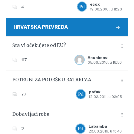
ecox
4
19.08.2016. u 11:28
Dodajte u favorite
HRVATSKA PRIVREDA
Šta vi očekujete od EU?
Anonimno
117
05.06.2016. u 18:50
Dodajte u favorite
POTRUBI ZA PODRŠKU RATARIMA
pofuk
77
12.03.2011. u 03:05
Dodajte u favorite
Dobavljaci robe
Labamba
2
23.08.2019. u 13:46
Dodajte u favorite