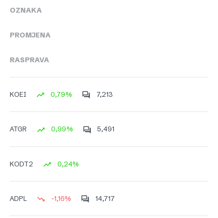
OZNAKA
PROMJENA
RASPRAVA
0,79%
7,213
KOEI
0,99%
5,491
ATGR
0,24%
KODT2
-1,16%
14,717
ADPL