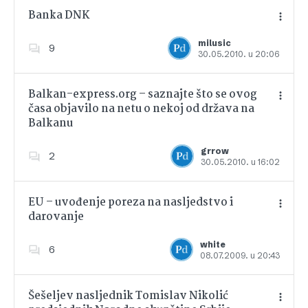
Banka DNK
milusic
9
30.05.2010. u 20:06
Dodajte u favorite
Balkan-express.org – saznajte što se ovog
časa objavilo na netu o nekoj od država na
Balkanu
Dodajte u favorite
grrow
2
30.05.2010. u 16:02
EU – uvođenje poreza na nasljedstvo i
darovanje
Dodajte u favorite
white
6
08.07.2009. u 20:43
Šešeljev nasljednik Tomislav Nikolić