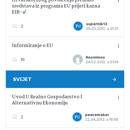
Hrvatskoj zbog povlačenja premalo
sredstava iz programa EU prijeti kazna
EIB-a!
Dodajte u favorite
superhik13
2
29.03.2012. u 21:21
Informiranje o EU
Anonimno
16
24.02.2012. u 07:19
Dodajte u favorite
SVIJET
Uvod U Realno Gospodarstvo I
Alternativnu Ekonomiju
Dodajte u favorite
peacemaker
2
22.04.2012. u 16:55