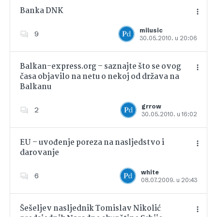
Banka DNK
milusic
9
30.05.2010. u 20:06
Dodajte u favorite
Balkan-express.org – saznajte što se ovog
časa objavilo na netu o nekoj od država na
Balkanu
Dodajte u favorite
grrow
2
30.05.2010. u 16:02
EU – uvođenje poreza na nasljedstvo i
darovanje
Dodajte u favorite
white
6
08.07.2009. u 20:43
Šešeljev nasljednik Tomislav Nikolić