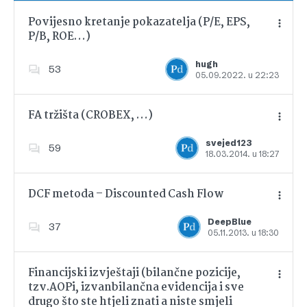
Povijesno kretanje pokazatelja (P/E, EPS,
P/B, ROE…)
Dodajte u favorite
hugh
53
05.09.2022. u 22:23
FA tržišta (CROBEX, …)
svejed123
59
18.03.2014. u 18:27
Dodajte u favorite
DCF metoda – Discounted Cash Flow
DeepBlue
37
05.11.2013. u 18:30
Dodajte u favorite
Financijski izvještaji (bilančne pozicije,
tzv.AOPi, izvanbilančna evidencija i sve
drugo što ste htjeli znati a niste smjeli