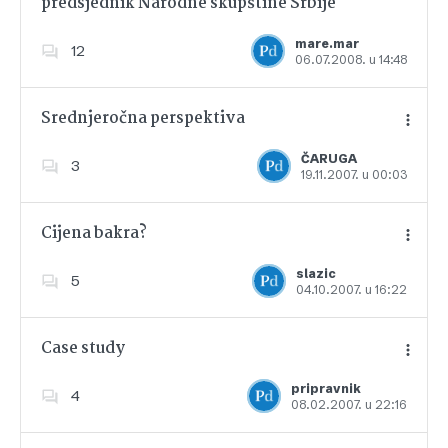
predsjednik Narodne skupštine Srbije
Dodajte u favorite
mare.mar
12
06.07.2008. u 14:48
Srednjeročna perspektiva
ČARUGA
3
19.11.2007. u 00:03
Dodajte u favorite
Cijena bakra?
slazic
5
04.10.2007. u 16:22
Dodajte u favorite
Case study
pripravnik
4
08.02.2007. u 22:16
Dodajte u favorite