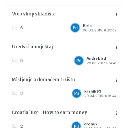
Web shop skladište
Kirin
6
06.02.2019. u 23:39
Dodajte u favorite
Uredski namještaj
Angrybird
5
28.08.2017. u 14:41
Dodajte u favorite
Mišljenje o domaćem tržištu
krsnik93
2
29.04.2016. u 16:44
Dodajte u favorite
Croatia Bux – How to earn money
crobux
2