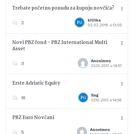
Trebate početnu ponudu za kupnju novčića?
kititka
2
02.02.2018. u 13:05
Dodajte u favorite
Novi PBZ fond – PBZ International Multi
Asset
Dodajte u favorite
Anonimno
3
23.10.2017. u 14:57
Erste Adriatic Equity
fing
16
07.10.2017. u 14:56
Dodajte u favorite
PBZ Euro Novčani
Anonimno
5