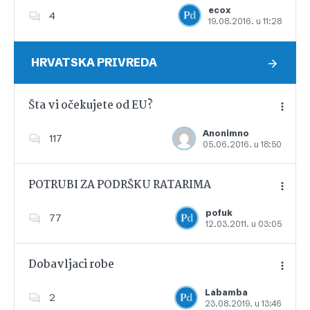
ecox
4
19.08.2016. u 11:28
Dodajte u favorite
HRVATSKA PRIVREDA
Šta vi očekujete od EU?
Anonimno
117
05.06.2016. u 18:50
Dodajte u favorite
POTRUBI ZA PODRŠKU RATARIMA
pofuk
77
12.03.2011. u 03:05
Dodajte u favorite
Dobavljaci robe
Labamba
2
23.08.2019. u 13:46
Dodajte u favorite