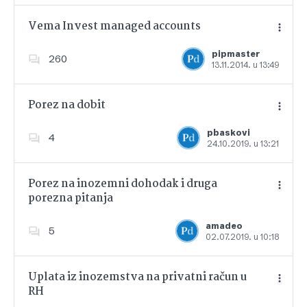
Vema Invest managed accounts
pipmaster
260
13.11.2014. u 13:49
Dodajte u favorite
Porez na dobit
pbaskovi
4
24.10.2019. u 13:21
Dodajte u favorite
Porez na inozemni dohodak i druga
porezna pitanja
Dodajte u favorite
amadeo
5
02.07.2019. u 10:18
Uplata iz inozemstva na privatni račun u
RH