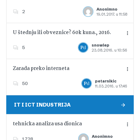
Anonimno
2
19.01.2017. u 11:58
Dodajte u favorite
U štednju ili obveznice? 60k kuna., 2016.
snowlep
5
23.08.2016. u 10:56
Dodajte u favorite
Zarada preko interneta
petarnikic
50
11.03.2016. u 17:46
Dodajte u favorite
IT I ICT INDUSTRIJA
tehnicka analiza usa dionica
Anonimno
1,728