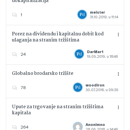
dokapitalizacija
Dodajte u favorite
meister
1
31.10.2019. u 11:14
Porez na dividendu i kapitalnu dobit kod
ulaganja na stranim tržištima
Dodajte u favorite
DarMar1
24
19.05.2019. u 18:46
Globalno brodarsko tržište
woodiron
78
30.07.2018. u 09:35
Dodajte u favorite
Upute za trgovanje na stranim tržištima
kapitala
Dodajte u favorite
Anonimno
264
28.06.2018. u 14:46