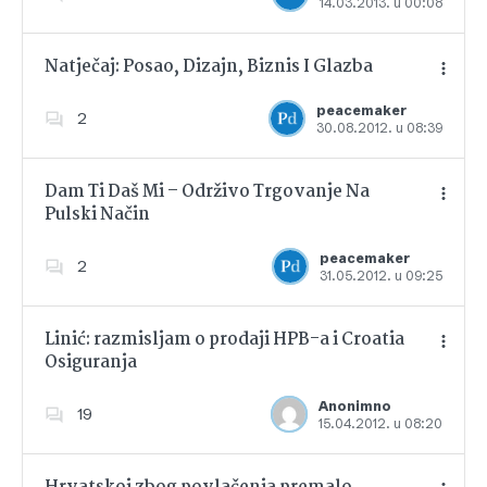
14.03.2013. u 00:08
Dodajte u favorite
Natječaj: Posao, Dizajn, Biznis I Glazba
peacemaker
2
30.08.2012. u 08:39
Dodajte u favorite
Dam Ti Daš Mi – Održivo Trgovanje Na
Pulski Način
Dodajte u favorite
peacemaker
2
31.05.2012. u 09:25
Linić: razmisljam o prodaji HPB-a i Croatia
Osiguranja
Dodajte u favorite
Anonimno
19
15.04.2012. u 08:20