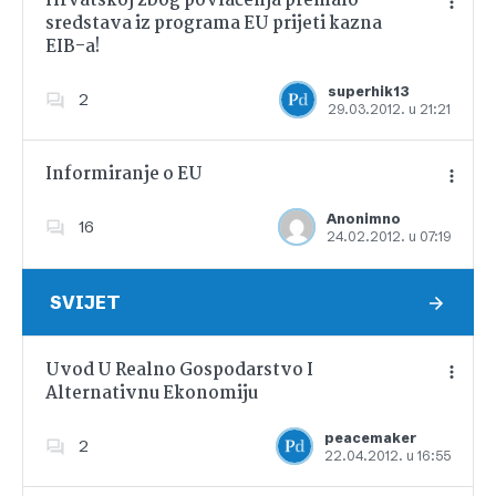
Hrvatskoj zbog povlačenja premalo
sredstava iz programa EU prijeti kazna
EIB-a!
Dodajte u favorite
superhik13
2
29.03.2012. u 21:21
Informiranje o EU
Anonimno
16
24.02.2012. u 07:19
Dodajte u favorite
SVIJET
Uvod U Realno Gospodarstvo I
Alternativnu Ekonomiju
Dodajte u favorite
peacemaker
2
22.04.2012. u 16:55