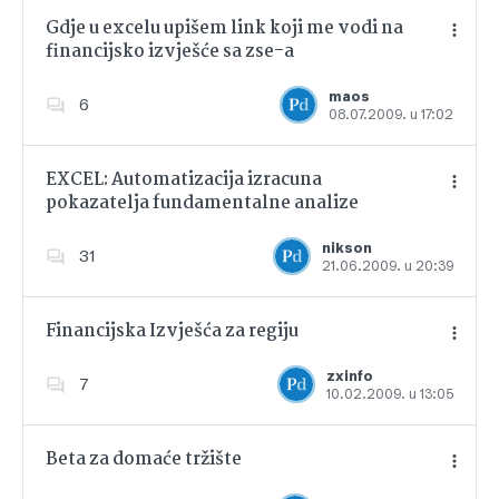
Gdje u excelu upišem link koji me vodi na
financijsko izvješće sa zse-a
Dodajte u favorite
maos
6
08.07.2009. u 17:02
EXCEL: Automatizacija izracuna
pokazatelja fundamentalne analize
Dodajte u favorite
nikson
31
21.06.2009. u 20:39
Financijska Izvješća za regiju
zxinfo
7
10.02.2009. u 13:05
Dodajte u favorite
Beta za domaće tržište