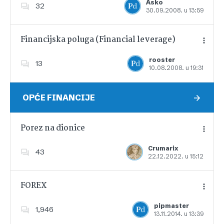
Asko
32
30.09.2008. u 13:59
Dodajte u favorite
Financijska poluga (Financial leverage)
rooster
13
10.08.2008. u 19:31
Dodajte u favorite
OPĆE FINANCIJE
Porez na dionice
Crumarix
43
22.12.2022. u 15:12
Dodajte u favorite
FOREX
pipmaster
1,946
13.11.2014. u 13:39
Dodajte u favorite