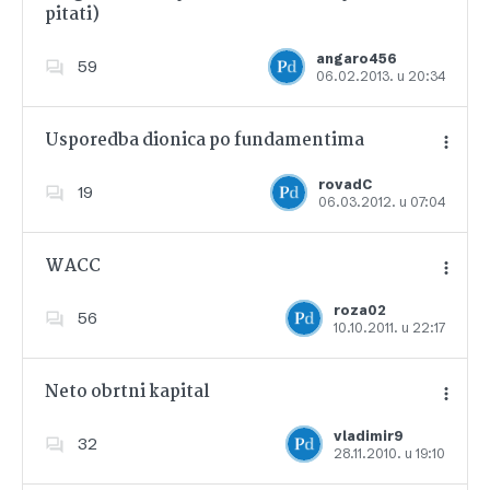
pitati)
Dodajte u favorite
angaro456
59
06.02.2013. u 20:34
Usporedba dionica po fundamentima
rovadC
19
06.03.2012. u 07:04
Dodajte u favorite
WACC
roza02
56
10.10.2011. u 22:17
Dodajte u favorite
Neto obrtni kapital
vladimir9
32
28.11.2010. u 19:10
Dodajte u favorite