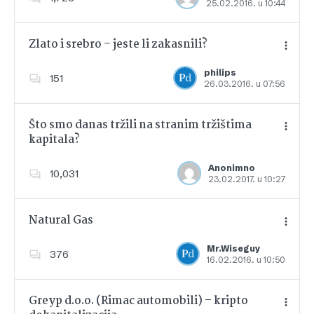
25.02.2016. u 10:44
Dodajte u favorite
Zlato i srebro – jeste li zakasnili?
philips
151
26.03.2016. u 07:56
Dodajte u favorite
Što smo danas tržili na stranim tržištima
kapitala?
Dodajte u favorite
Anonimno
10,031
23.02.2017. u 10:27
Natural Gas
Mr.Wiseguy
376
16.02.2016. u 10:50
Dodajte u favorite
Greyp d.o.o. (Rimac automobili) – kripto