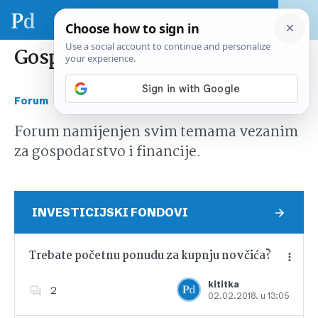
Gospodarstvo i financije
›
Forum
Gospodarstvo i financije
Forum namijenjen svim temama vezanim
za gospodarstvo i financije.
INVESTICIJSKI FONDOVI
Trebate početnu ponudu za kupnju novčića?
kititka
2
02.02.2018. u 13:05
Dodajte u favorite