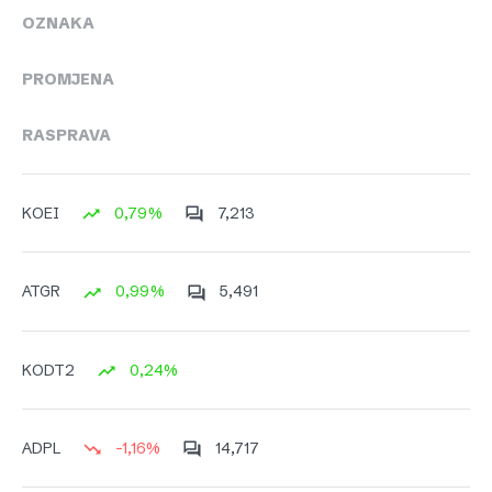
OZNAKA
PROMJENA
RASPRAVA
0,79%
7,213
KOEI
0,99%
5,491
ATGR
0,24%
KODT2
-1,16%
14,717
ADPL