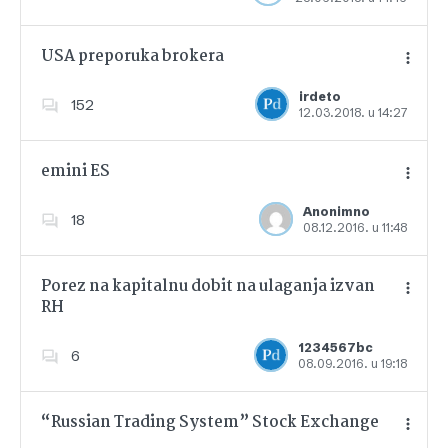
USA preporuka brokera
irdeto
152
12.03.2018. u 14:27
Dodajte u favorite
emini ES
Anonimno
18
08.12.2016. u 11:48
Dodajte u favorite
Porez na kapitalnu dobit na ulaganja izvan
RH
Dodajte u favorite
1234567bc
6
08.09.2016. u 19:18
“Russian Trading System” Stock Exchange