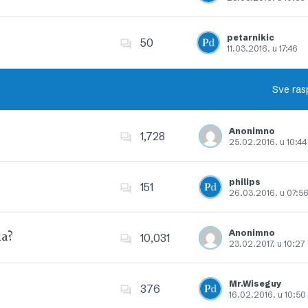
Dodajte u favorite
petarnikic
50
11.03.2016. u 17:46
Dodajte u favorite
Sve ras
Anonimno
1,728
25.02.2016. u 10:44
Dodajte u favorite
philips
151
26.03.2016. u 07:5
Dodajte u favorite
Anonimno
la?
10,031
23.02.2017. u 10:27
Dodajte u favorite
Mr.Wiseguy
376
16.02.2016. u 10:50