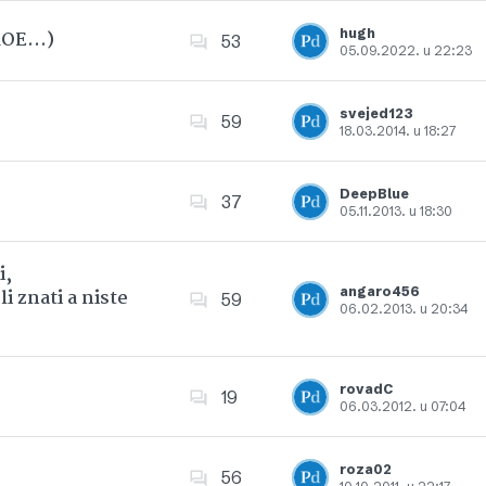
hugh
 ROE…)
53
05.09.2022. u 22:23
Dodajte u favorite
svejed123
59
18.03.2014. u 18:27
Dodajte u favorite
DeepBlue
37
05.11.2013. u 18:30
Dodajte u favorite
i,
angaro456
i znati a niste
59
06.02.2013. u 20:34
Dodajte u favorite
rovadC
19
06.03.2012. u 07:04
Dodajte u favorite
roza02
56