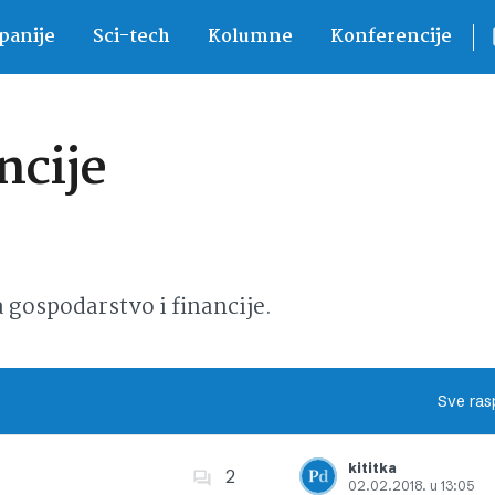
anije
Sci-tech
Kolumne
Konferencije
ncije
ospodarstvo i financije.
Sve ras
kititka
2
02.02.2018. u 13:05