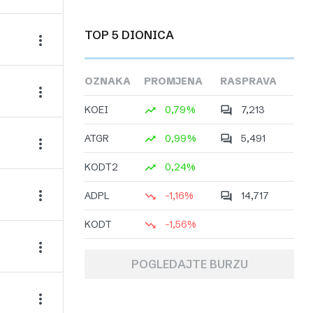
TOP 5 DIONICA
OZNAKA
PROMJENA
RASPRAVA
KOEI
0,79%
7,213
ATGR
0,99%
5,491
KODT2
0,24%
ADPL
-1,16%
14,717
KODT
-1,56%
POGLEDAJTE BURZU