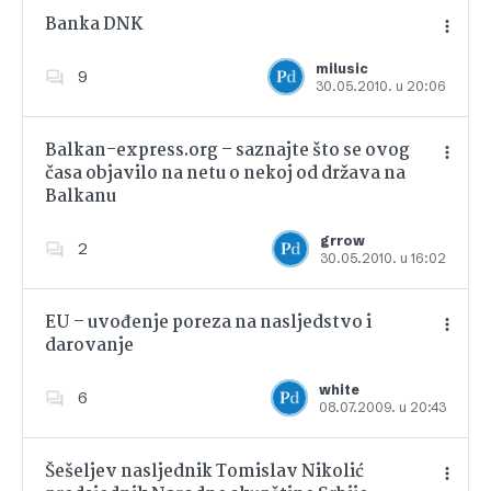
Banka DNK
milusic
9
30.05.2010. u 20:06
Dodajte u favorite
Balkan-express.org – saznajte što se ovog
časa objavilo na netu o nekoj od država na
Balkanu
Dodajte u favorite
grrow
2
30.05.2010. u 16:02
EU – uvođenje poreza na nasljedstvo i
darovanje
Dodajte u favorite
white
6
08.07.2009. u 20:43
Šešeljev nasljednik Tomislav Nikolić