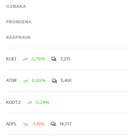
OZNAKA
PROMJENA
RASPRAVA
0,79%
7,213
KOEI
0,99%
5,491
ATGR
0,24%
KODT2
-1,16%
14,717
ADPL