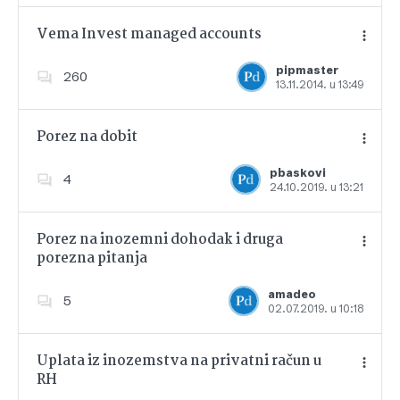
Vema Invest managed accounts
pipmaster
260
13.11.2014. u 13:49
Dodajte u favorite
Porez na dobit
pbaskovi
4
24.10.2019. u 13:21
Dodajte u favorite
Porez na inozemni dohodak i druga
porezna pitanja
Dodajte u favorite
amadeo
5
02.07.2019. u 10:18
Uplata iz inozemstva na privatni račun u
RH