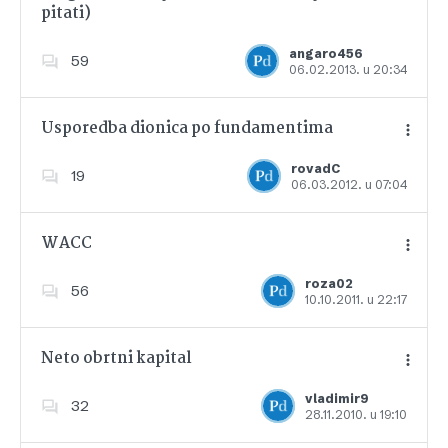
pitati)
Dodajte u favorite
angaro456
59
06.02.2013. u 20:34
Usporedba dionica po fundamentima
rovadC
19
06.03.2012. u 07:04
Dodajte u favorite
WACC
roza02
56
10.10.2011. u 22:17
Dodajte u favorite
Neto obrtni kapital
vladimir9
32
28.11.2010. u 19:10
Dodajte u favorite