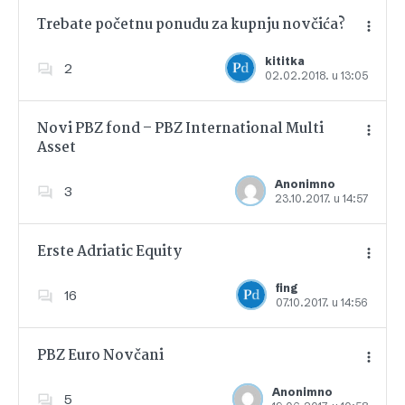
Trebate početnu ponudu za kupnju novčića?
kititka
2
02.02.2018. u 13:05
Dodajte u favorite
Novi PBZ fond – PBZ International Multi
Asset
Dodajte u favorite
Anonimno
3
23.10.2017. u 14:57
Erste Adriatic Equity
fing
16
07.10.2017. u 14:56
Dodajte u favorite
PBZ Euro Novčani
Anonimno
5