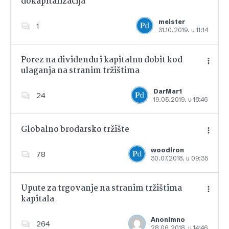
dokapitalizacija
Dodajte u favorite
meister
1
31.10.2019. u 11:14
Porez na dividendu i kapitalnu dobit kod
ulaganja na stranim tržištima
Dodajte u favorite
DarMar1
24
19.05.2019. u 18:46
Globalno brodarsko tržište
woodiron
78
30.07.2018. u 09:35
Dodajte u favorite
Upute za trgovanje na stranim tržištima
kapitala
Dodajte u favorite
Anonimno
264
28.06.2018. u 14:46