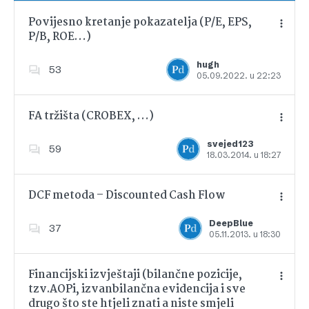
Povijesno kretanje pokazatelja (P/E, EPS,
P/B, ROE…)
Dodajte u favorite
hugh
53
05.09.2022. u 22:23
FA tržišta (CROBEX, …)
svejed123
59
18.03.2014. u 18:27
Dodajte u favorite
DCF metoda – Discounted Cash Flow
DeepBlue
37
05.11.2013. u 18:30
Dodajte u favorite
Financijski izvještaji (bilančne pozicije,
tzv.AOPi, izvanbilančna evidencija i sve
drugo što ste htjeli znati a niste smjeli