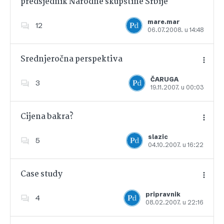
predsjednik Narodne skupštine Srbije
Dodajte u favorite
mare.mar
12
06.07.2008. u 14:48
Srednjeročna perspektiva
ČARUGA
3
19.11.2007. u 00:03
Dodajte u favorite
Cijena bakra?
slazic
5
04.10.2007. u 16:22
Dodajte u favorite
Case study
pripravnik
4
08.02.2007. u 22:16
Dodajte u favorite