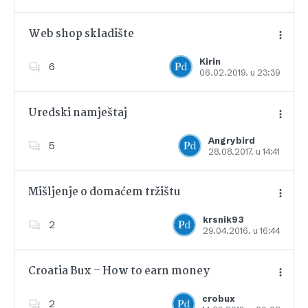
Web shop skladište
Kirin
6
06.02.2019. u 23:39
Dodajte u favorite
Uredski namještaj
Angrybird
5
28.08.2017. u 14:41
Dodajte u favorite
Mišljenje o domaćem tržištu
krsnik93
2
29.04.2016. u 16:44
Dodajte u favorite
Croatia Bux – How to earn money
crobux
2