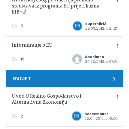
Hrvatskoj zbog povlačenja premalo
sredstava iz programa EU prijeti kazna
EIB-a!
Dodajte u favorite
superhik13
2
29.03.2012. u 21:21
Informiranje o EU
Anonimno
16
24.02.2012. u 07:19
Dodajte u favorite
SVIJET
Uvod U Realno Gospodarstvo I
Alternativnu Ekonomiju
Dodajte u favorite
peacemaker
2
22.04.2012. u 16:55