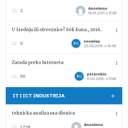
Anonimno
2
19.01.2017. u 11:58
Dodajte u favorite
U štednju ili obveznice? 60k kuna., 2016.
snowlep
5
23.08.2016. u 10:56
Dodajte u favorite
Zarada preko interneta
petarnikic
50
11.03.2016. u 17:46
Dodajte u favorite
IT I ICT INDUSTRIJA
tehnicka analiza usa dionica
Anonimno
1,728