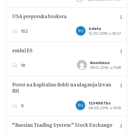
USA preporuka brokera
irdeto
152
12.03.2018. u 14:27
Dodajte u favorite
emini ES
Anonimno
18
08.12.2016. u 11:48
Dodajte u favorite
Porez na kapitalnu dobit na ulaganja izvan
RH
Dodajte u favorite
1234567bc
6
08.09.2016. u 19:18
“Russian Trading System” Stock Exchange