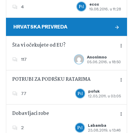
ecox
4
19.08.2016. u 11:28
Dodajte u favorite
HRVATSKA PRIVREDA
Šta vi očekujete od EU?
Anonimno
117
05.06.2016. u 18:50
Dodajte u favorite
POTRUBI ZA PODRŠKU RATARIMA
pofuk
77
12.03.2011. u 03:05
Dodajte u favorite
Dobavljaci robe
Labamba
2
23.08.2019. u 13:46
Dodajte u favorite