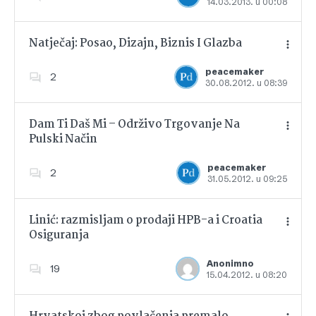
14.03.2013. u 00:08
Dodajte u favorite
Natječaj: Posao, Dizajn, Biznis I Glazba
peacemaker
2
30.08.2012. u 08:39
Dodajte u favorite
Dam Ti Daš Mi – Održivo Trgovanje Na
Pulski Način
Dodajte u favorite
peacemaker
2
31.05.2012. u 09:25
Linić: razmisljam o prodaji HPB-a i Croatia
Osiguranja
Dodajte u favorite
Anonimno
19
15.04.2012. u 08:20