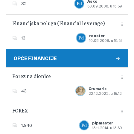
Asko
32
30.09.2008. u 13:59
Dodajte u favorite
Financijska poluga (Financial leverage)
rooster
13
10.08.2008. u 19:31
Dodajte u favorite
OPĆE FINANCIJE
Porez na dionice
Crumarix
43
22.12.2022. u 15:12
Dodajte u favorite
FOREX
pipmaster
1,946
13.11.2014. u 13:39
Dodajte u favorite