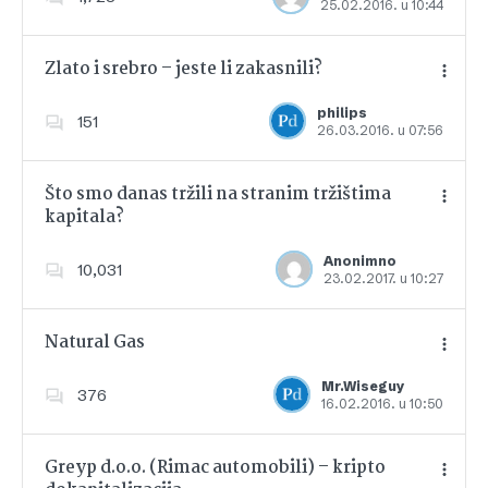
25.02.2016. u 10:44
Dodajte u favorite
Zlato i srebro – jeste li zakasnili?
philips
151
26.03.2016. u 07:56
Dodajte u favorite
Što smo danas tržili na stranim tržištima
kapitala?
Dodajte u favorite
Anonimno
10,031
23.02.2017. u 10:27
Natural Gas
Mr.Wiseguy
376
16.02.2016. u 10:50
Dodajte u favorite
Greyp d.o.o. (Rimac automobili) – kripto