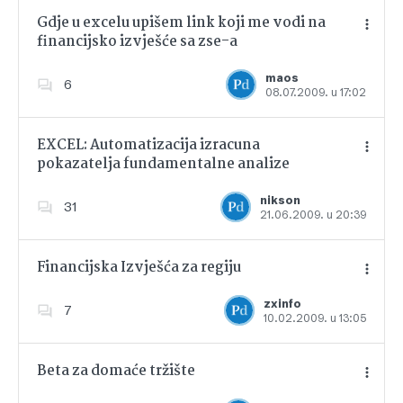
Gdje u excelu upišem link koji me vodi na
financijsko izvješće sa zse-a
Dodajte u favorite
maos
6
08.07.2009. u 17:02
EXCEL: Automatizacija izracuna
pokazatelja fundamentalne analize
Dodajte u favorite
nikson
31
21.06.2009. u 20:39
Financijska Izvješća za regiju
zxinfo
7
10.02.2009. u 13:05
Dodajte u favorite
Beta za domaće tržište