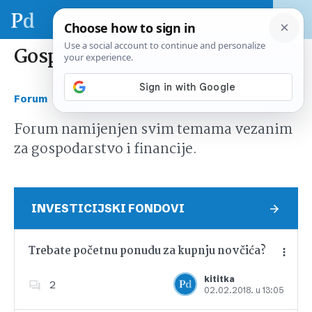
Gospodarstvo i financije
›
Forum
Gospodarstvo i financije
Forum namijenjen svim temama vezanim
za gospodarstvo i financije.
INVESTICIJSKI FONDOVI
Trebate početnu ponudu za kupnju novčića?
kititka
2
02.02.2018. u 13:05
Dodajte u favorite