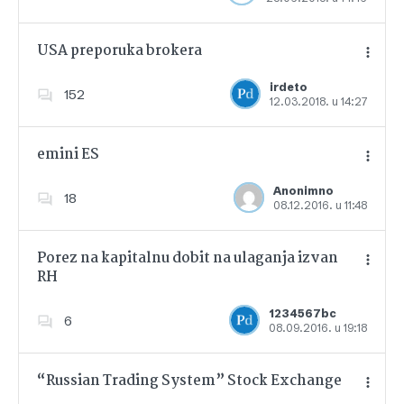
USA preporuka brokera
irdeto
152
12.03.2018. u 14:27
Dodajte u favorite
emini ES
Anonimno
18
08.12.2016. u 11:48
Dodajte u favorite
Porez na kapitalnu dobit na ulaganja izvan
RH
Dodajte u favorite
1234567bc
6
08.09.2016. u 19:18
“Russian Trading System” Stock Exchange