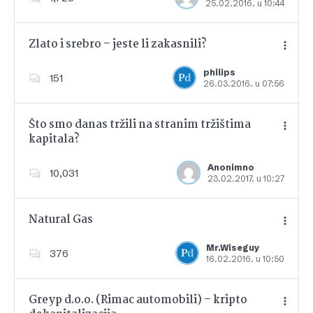
25.02.2016. u 10:44
Dodajte u favorite
Zlato i srebro – jeste li zakasnili?
philips
151
26.03.2016. u 07:56
Dodajte u favorite
Što smo danas tržili na stranim tržištima
kapitala?
Dodajte u favorite
Anonimno
10,031
23.02.2017. u 10:27
Natural Gas
Mr.Wiseguy
376
16.02.2016. u 10:50
Dodajte u favorite
Greyp d.o.o. (Rimac automobili) – kripto