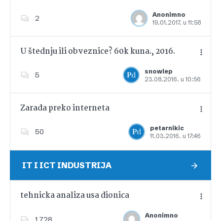
Anonimno
2
19.01.2017. u 11:58
Dodajte u favorite
U štednju ili obveznice? 60k kuna., 2016.
snowlep
5
23.08.2016. u 10:56
Dodajte u favorite
Zarada preko interneta
petarnikic
50
11.03.2016. u 17:46
Dodajte u favorite
IT I ICT INDUSTRIJA
tehnicka analiza usa dionica
Anonimno
1,728