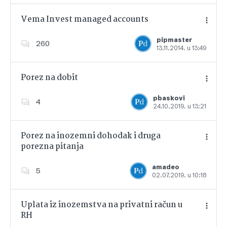
Vema Invest managed accounts
pipmaster
260
13.11.2014. u 13:49
Dodajte u favorite
Porez na dobit
pbaskovi
4
24.10.2019. u 13:21
Dodajte u favorite
Porez na inozemni dohodak i druga
porezna pitanja
Dodajte u favorite
amadeo
5
02.07.2019. u 10:18
Uplata iz inozemstva na privatni račun u
RH