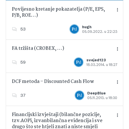
Povijesno kretanje pokazatelja (P/E, EPS,
P/B, ROE…)
Dodajte u favorite
hugh
53
05.09.2022. u 22:23
FA tržišta (CROBEX, …)
svejed123
59
18.03.2014. u 18:27
Dodajte u favorite
DCF metoda – Discounted Cash Flow
DeepBlue
37
05.11.2013. u 18:30
Dodajte u favorite
Financijski izvještaji (bilančne pozicije,
tzv.AOPi, izvanbilančna evidencija i sve
drugo što ste htjeli znati a niste smjeli