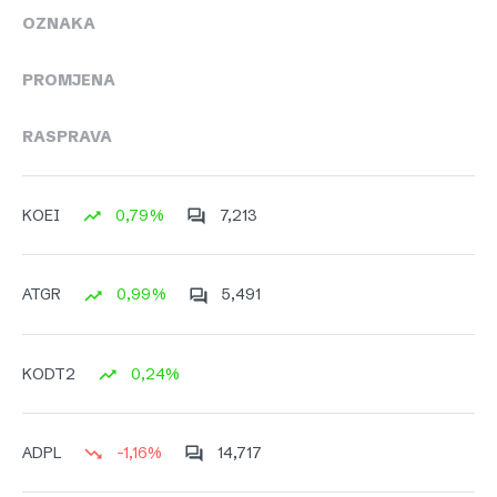
OZNAKA
PROMJENA
RASPRAVA
0,79%
7,213
KOEI
0,99%
5,491
ATGR
0,24%
KODT2
-1,16%
14,717
ADPL