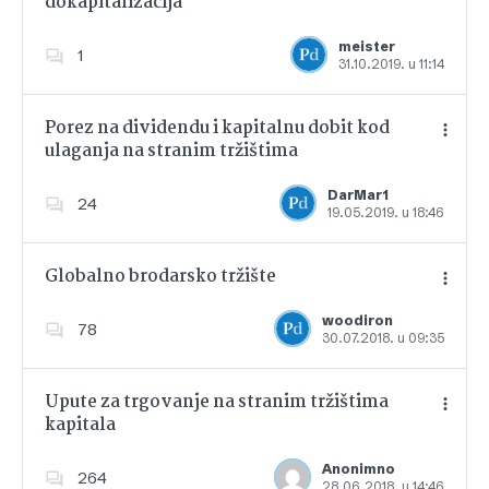
dokapitalizacija
Dodajte u favorite
meister
1
31.10.2019. u 11:14
Porez na dividendu i kapitalnu dobit kod
ulaganja na stranim tržištima
Dodajte u favorite
DarMar1
24
19.05.2019. u 18:46
Globalno brodarsko tržište
woodiron
78
30.07.2018. u 09:35
Dodajte u favorite
Upute za trgovanje na stranim tržištima
kapitala
Dodajte u favorite
Anonimno
264
28.06.2018. u 14:46