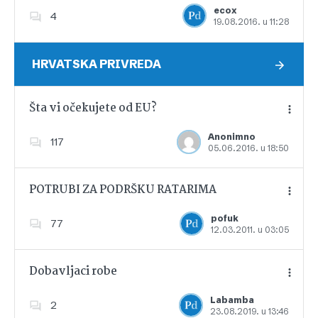
ecox
4
19.08.2016. u 11:28
Dodajte u favorite
HRVATSKA PRIVREDA
Šta vi očekujete od EU?
Anonimno
117
05.06.2016. u 18:50
Dodajte u favorite
POTRUBI ZA PODRŠKU RATARIMA
pofuk
77
12.03.2011. u 03:05
Dodajte u favorite
Dobavljaci robe
Labamba
2
23.08.2019. u 13:46
Dodajte u favorite