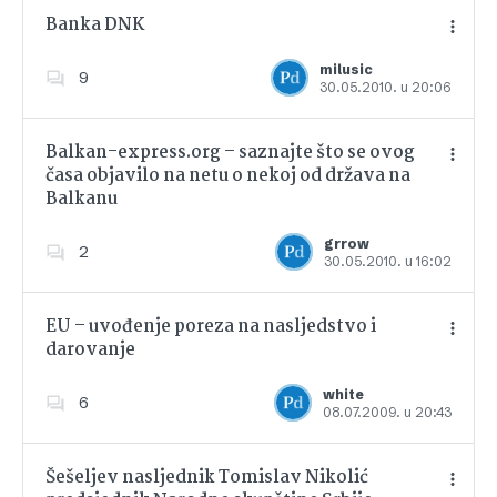
Banka DNK
milusic
9
30.05.2010. u 20:06
Dodajte u favorite
Balkan-express.org – saznajte što se ovog
časa objavilo na netu o nekoj od država na
Balkanu
Dodajte u favorite
grrow
2
30.05.2010. u 16:02
EU – uvođenje poreza na nasljedstvo i
darovanje
Dodajte u favorite
white
6
08.07.2009. u 20:43
Šešeljev nasljednik Tomislav Nikolić