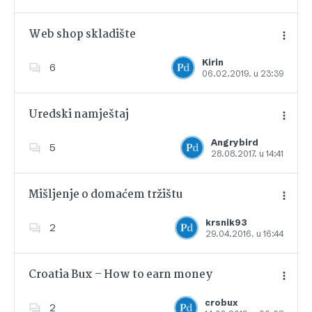
Web shop skladište
Kirin
6
06.02.2019. u 23:39
Dodajte u favorite
Uredski namještaj
Angrybird
5
28.08.2017. u 14:41
Dodajte u favorite
Mišljenje o domaćem tržištu
krsnik93
2
29.04.2016. u 16:44
Dodajte u favorite
Croatia Bux – How to earn money
crobux
2