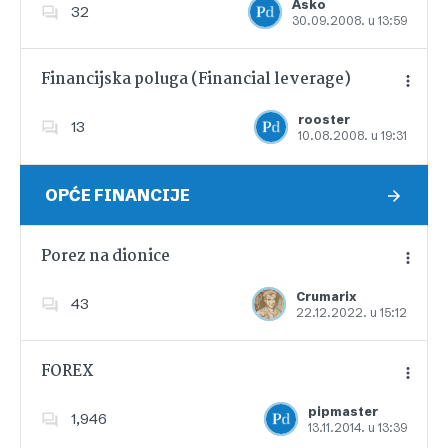
Asko
32
30.09.2008. u 13:59
Dodajte u favorite
Financijska poluga (Financial leverage)
rooster
13
10.08.2008. u 19:31
Dodajte u favorite
OPĆE FINANCIJE
Porez na dionice
Crumarix
43
22.12.2022. u 15:12
Dodajte u favorite
FOREX
pipmaster
1,946
13.11.2014. u 13:39
Dodajte u favorite