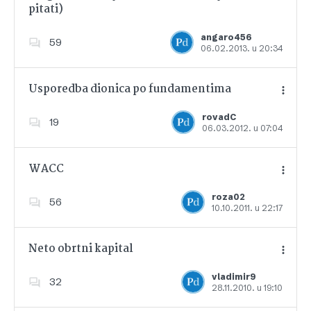
pitati)
Dodajte u favorite
angaro456
59
06.02.2013. u 20:34
Usporedba dionica po fundamentima
rovadC
19
06.03.2012. u 07:04
Dodajte u favorite
WACC
roza02
56
10.10.2011. u 22:17
Dodajte u favorite
Neto obrtni kapital
vladimir9
32
28.11.2010. u 19:10
Dodajte u favorite