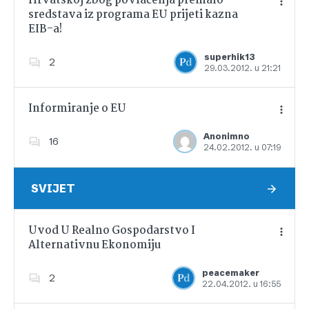
Hrvatskoj zbog povlačenja premalo
sredstava iz programa EU prijeti kazna
EIB-a!
Dodajte u favorite
superhik13
2
29.03.2012. u 21:21
Informiranje o EU
Anonimno
16
24.02.2012. u 07:19
Dodajte u favorite
SVIJET
Uvod U Realno Gospodarstvo I
Alternativnu Ekonomiju
Dodajte u favorite
peacemaker
2
22.04.2012. u 16:55