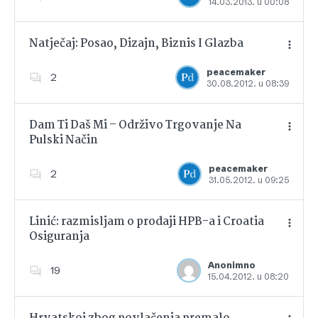
14.03.2013. u 00:08
Dodajte u favorite
Natječaj: Posao, Dizajn, Biznis I Glazba
peacemaker
2
30.08.2012. u 08:39
Dodajte u favorite
Dam Ti Daš Mi – Održivo Trgovanje Na
Pulski Način
Dodajte u favorite
peacemaker
2
31.05.2012. u 09:25
Linić: razmisljam o prodaji HPB-a i Croatia
Osiguranja
Dodajte u favorite
Anonimno
19
15.04.2012. u 08:20