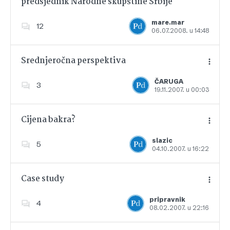
predsjednik Narodne skupštine Srbije
Dodajte u favorite
mare.mar
12
06.07.2008. u 14:48
Srednjeročna perspektiva
ČARUGA
3
19.11.2007. u 00:03
Dodajte u favorite
Cijena bakra?
slazic
5
04.10.2007. u 16:22
Dodajte u favorite
Case study
pripravnik
4
08.02.2007. u 22:16
Dodajte u favorite