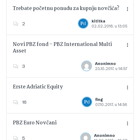
Trebate početnu ponudu za kupnju novčića?
kititka
2
02.02.2018. u 13:05
Dodajte u favorite
Novi PBZ fond – PBZ International Multi
Asset
Dodajte u favorite
Anonimno
3
23.10.2017. u 14:57
Erste Adriatic Equity
fing
16
07.10.2017. u 14:56
Dodajte u favorite
PBZ Euro Novčani
Anonimno
5