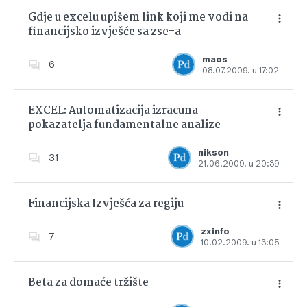
Gdje u excelu upišem link koji me vodi na
financijsko izvješće sa zse-a
Dodajte u favorite
maos
6
08.07.2009. u 17:02
EXCEL: Automatizacija izracuna
pokazatelja fundamentalne analize
Dodajte u favorite
nikson
31
21.06.2009. u 20:39
Financijska Izvješća za regiju
zxinfo
7
10.02.2009. u 13:05
Dodajte u favorite
Beta za domaće tržište