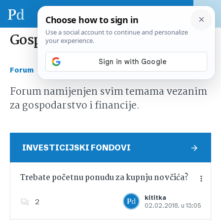
Gospodarstvo i financije
›
Forum
Gospodarstvo i financije
Forum namijenjen svim temama vezanim
za gospodarstvo i financije.
INVESTICIJSKI FONDOVI
Trebate početnu ponudu za kupnju novčića?
kititka
2
02.02.2018. u 13:05
Dodajte u favorite