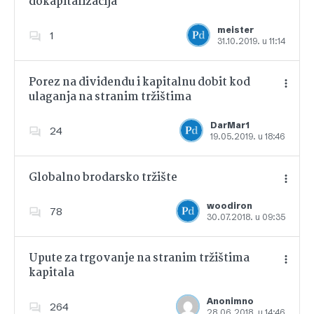
dokapitalizacija
Dodajte u favorite
meister
1
31.10.2019. u 11:14
Porez na dividendu i kapitalnu dobit kod
ulaganja na stranim tržištima
Dodajte u favorite
DarMar1
24
19.05.2019. u 18:46
Globalno brodarsko tržište
woodiron
78
30.07.2018. u 09:35
Dodajte u favorite
Upute za trgovanje na stranim tržištima
kapitala
Dodajte u favorite
Anonimno
264
28.06.2018. u 14:46