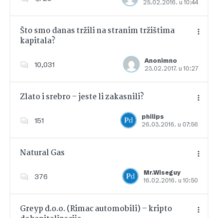
25.02.2016. u 10:44
Dodajte u favorite
Što smo danas tržili na stranim tržištima
kapitala?
Dodajte u favorite
Anonimno
10,031
23.02.2017. u 10:27
Zlato i srebro – jeste li zakasnili?
philips
151
26.03.2016. u 07:56
Dodajte u favorite
Natural Gas
Mr.Wiseguy
376
16.02.2016. u 10:50
Dodajte u favorite
Greyp d.o.o. (Rimac automobili) – kripto