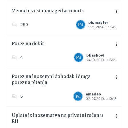
Vema Invest managed accounts
pipmaster
260
13.11.2014. u 13:49
Dodajte u favorite
Porez na dobit
pbaskovi
4
24.10.2019. u 13:21
Dodajte u favorite
Porez na inozemni dohodak i druga
porezna pitanja
Dodajte u favorite
amadeo
5
02.07.2019. u 10:18
Uplata iz inozemstva na privatni račun u
RH