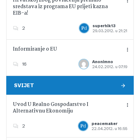
Hrvatskoj zbog povlačenja premalo
sredstava iz programa EU prijeti kazna
EIB-a!
Dodajte u favorite
superhik13
2
29.03.2012. u 21:21
Informiranje o EU
Anonimno
16
24.02.2012. u 07:19
Dodajte u favorite
SVIJET
Uvod U Realno Gospodarstvo I
Alternativnu Ekonomiju
Dodajte u favorite
peacemaker
2
22.04.2012. u 16:55