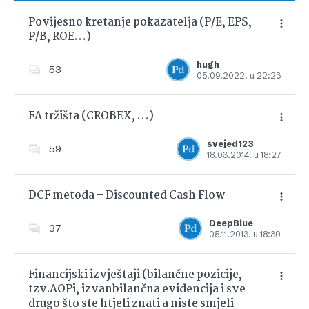
Povijesno kretanje pokazatelja (P/E, EPS,
P/B, ROE…)
Dodajte u favorite
hugh
53
05.09.2022. u 22:23
FA tržišta (CROBEX, …)
svejed123
59
18.03.2014. u 18:27
Dodajte u favorite
DCF metoda – Discounted Cash Flow
DeepBlue
37
05.11.2013. u 18:30
Dodajte u favorite
Financijski izvještaji (bilančne pozicije,
tzv.AOPi, izvanbilančna evidencija i sve
drugo što ste htjeli znati a niste smjeli