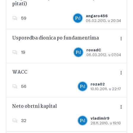
pitati)
Dodajte u favorite
angaro456
59
06.02.2013. u 20:34
Usporedba dionica po fundamentima
rovadC
19
06.03.2012. u 07:04
Dodajte u favorite
WACC
roza02
56
10.10.2011. u 22:17
Dodajte u favorite
Neto obrtni kapital
vladimir9
32
28.11.2010. u 19:10
Dodajte u favorite