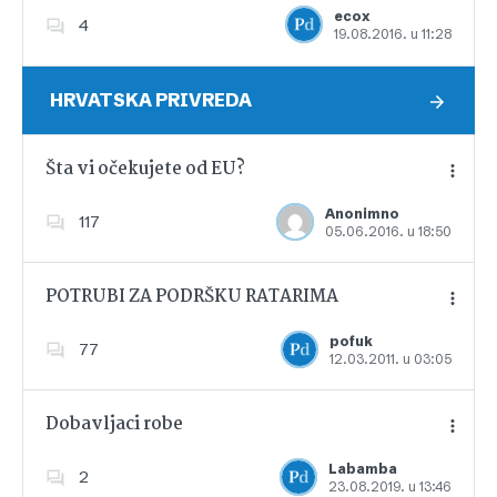
ecox
4
19.08.2016. u 11:28
Dodajte u favorite
HRVATSKA PRIVREDA
Šta vi očekujete od EU?
Anonimno
117
05.06.2016. u 18:50
Dodajte u favorite
POTRUBI ZA PODRŠKU RATARIMA
pofuk
77
12.03.2011. u 03:05
Dodajte u favorite
Dobavljaci robe
Labamba
2
23.08.2019. u 13:46
Dodajte u favorite