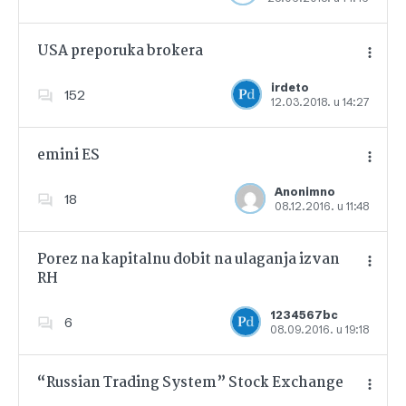
USA preporuka brokera
irdeto
152
12.03.2018. u 14:27
Dodajte u favorite
emini ES
Anonimno
18
08.12.2016. u 11:48
Dodajte u favorite
Porez na kapitalnu dobit na ulaganja izvan
RH
Dodajte u favorite
1234567bc
6
08.09.2016. u 19:18
“Russian Trading System” Stock Exchange