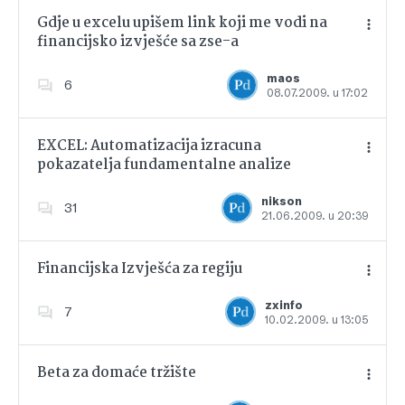
Gdje u excelu upišem link koji me vodi na
financijsko izvješće sa zse-a
Dodajte u favorite
maos
6
08.07.2009. u 17:02
EXCEL: Automatizacija izracuna
pokazatelja fundamentalne analize
Dodajte u favorite
nikson
31
21.06.2009. u 20:39
Financijska Izvješća za regiju
zxinfo
7
10.02.2009. u 13:05
Dodajte u favorite
Beta za domaće tržište