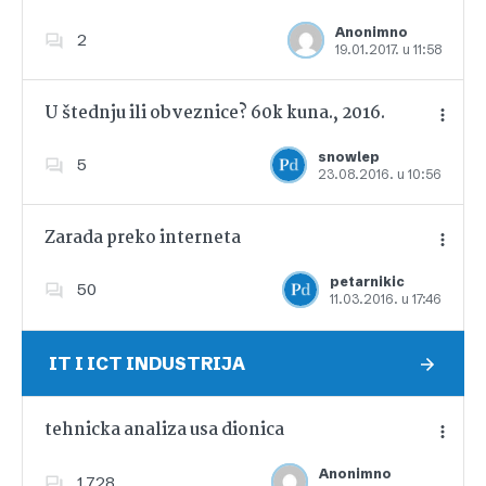
Anonimno
2
19.01.2017. u 11:58
Dodajte u favorite
U štednju ili obveznice? 60k kuna., 2016.
snowlep
5
23.08.2016. u 10:56
Dodajte u favorite
Zarada preko interneta
petarnikic
50
11.03.2016. u 17:46
Dodajte u favorite
IT I ICT INDUSTRIJA
tehnicka analiza usa dionica
Anonimno
1,728