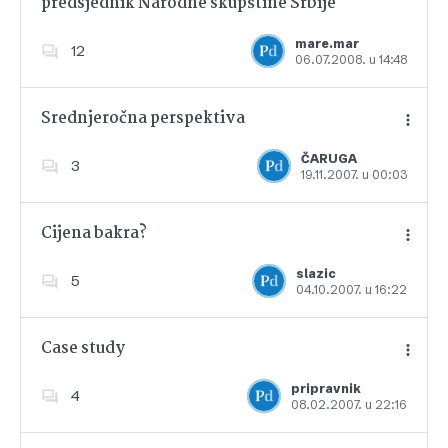
predsjednik Narodne skupštine Srbije
Dodajte u favorite
mare.mar
12
06.07.2008. u 14:48
Srednjeročna perspektiva
ČARUGA
3
19.11.2007. u 00:03
Dodajte u favorite
Cijena bakra?
slazic
5
04.10.2007. u 16:22
Dodajte u favorite
Case study
pripravnik
4
08.02.2007. u 22:16
Dodajte u favorite