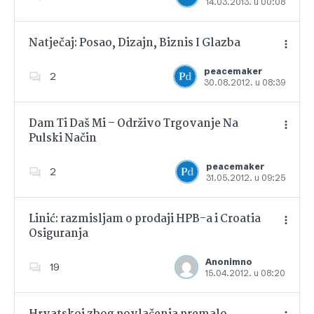
14.03.2013. u 00:08
Dodajte u favorite
Natječaj: Posao, Dizajn, Biznis I Glazba
peacemaker
2
30.08.2012. u 08:39
Dodajte u favorite
Dam Ti Daš Mi – Održivo Trgovanje Na
Pulski Način
Dodajte u favorite
peacemaker
2
31.05.2012. u 09:25
Linić: razmisljam o prodaji HPB-a i Croatia
Osiguranja
Dodajte u favorite
Anonimno
19
15.04.2012. u 08:20