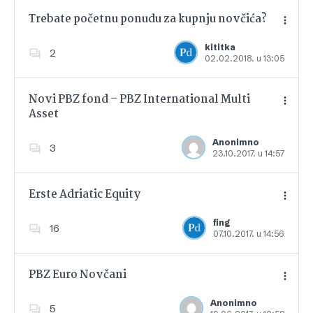
Trebate početnu ponudu za kupnju novčića?
kititka
2
02.02.2018. u 13:05
Dodajte u favorite
Novi PBZ fond – PBZ International Multi
Asset
Dodajte u favorite
Anonimno
3
23.10.2017. u 14:57
Erste Adriatic Equity
fing
16
07.10.2017. u 14:56
Dodajte u favorite
PBZ Euro Novčani
Anonimno
5