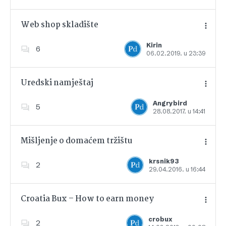
Web shop skladište
Kirin
6
06.02.2019. u 23:39
Dodajte u favorite
Uredski namještaj
Angrybird
5
28.08.2017. u 14:41
Dodajte u favorite
Mišljenje o domaćem tržištu
krsnik93
2
29.04.2016. u 16:44
Dodajte u favorite
Croatia Bux – How to earn money
crobux
2