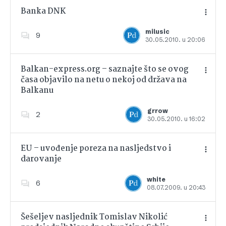
Banka DNK
milusic
9
30.05.2010. u 20:06
Dodajte u favorite
Balkan-express.org – saznajte što se ovog
časa objavilo na netu o nekoj od država na
Balkanu
Dodajte u favorite
grrow
2
30.05.2010. u 16:02
EU – uvođenje poreza na nasljedstvo i
darovanje
Dodajte u favorite
white
6
08.07.2009. u 20:43
Šešeljev nasljednik Tomislav Nikolić