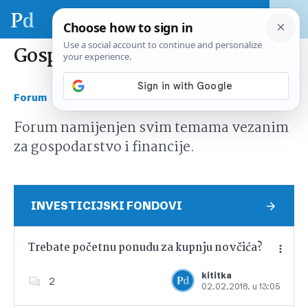
Gospodarstvo i financije
›
Forum
Gospodarstvo i financije
Forum namijenjen svim temama vezanim
za gospodarstvo i financije.
INVESTICIJSKI FONDOVI
Trebate početnu ponudu za kupnju novčića?
kititka
2
02.02.2018. u 13:05
Dodajte u favorite