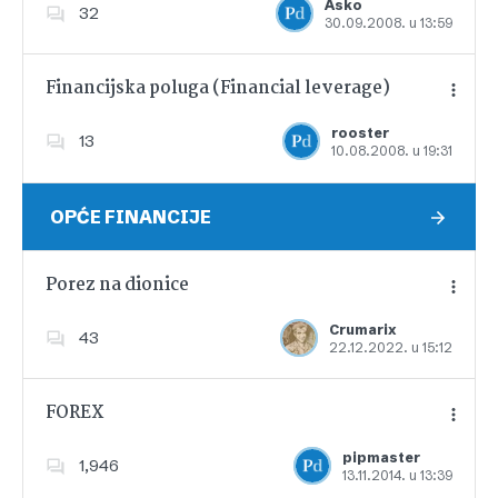
Asko
32
30.09.2008. u 13:59
Dodajte u favorite
Financijska poluga (Financial leverage)
rooster
13
10.08.2008. u 19:31
Dodajte u favorite
OPĆE FINANCIJE
Porez na dionice
Crumarix
43
22.12.2022. u 15:12
Dodajte u favorite
FOREX
pipmaster
1,946
13.11.2014. u 13:39
Dodajte u favorite