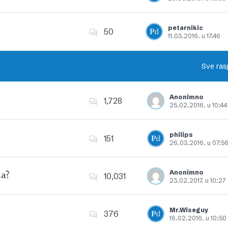
Dodajte u favorite
petarnikic
50
11.03.2016. u 17:46
Dodajte u favorite
Sve ras
Anonimno
1,728
25.02.2016. u 10:44
Dodajte u favorite
philips
151
26.03.2016. u 07:5
Dodajte u favorite
Anonimno
la?
10,031
23.02.2017. u 10:27
Dodajte u favorite
Mr.Wiseguy
376
16.02.2016. u 10:50