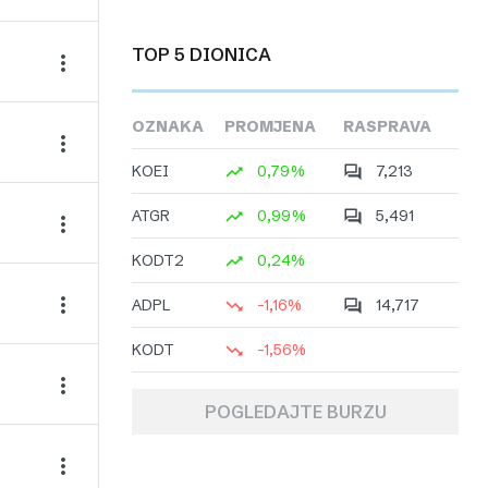
TOP 5 DIONICA
OZNAKA
PROMJENA
RASPRAVA
KOEI
0,79%
7,213
ATGR
0,99%
5,491
KODT2
0,24%
ADPL
-1,16%
14,717
KODT
-1,56%
POGLEDAJTE BURZU