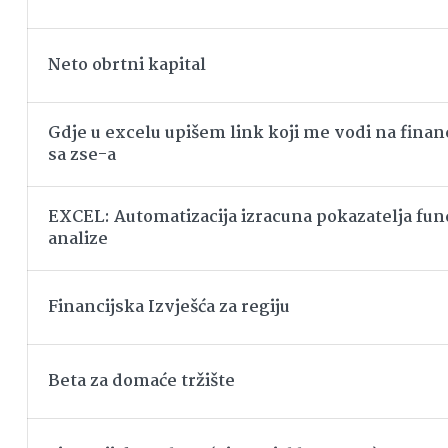
Neto obrtni kapital
Gdje u excelu upišem link koji me vodi na financ
sa zse-a
EXCEL: Automatizacija izracuna pokazatelja f
analize
Financijska Izvješća za regiju
Beta za domaće tržište