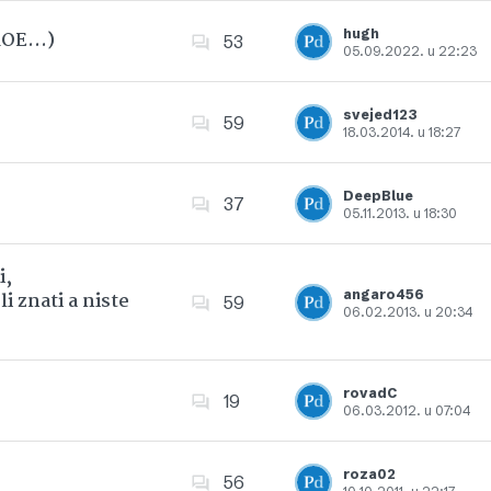
hugh
 ROE…)
53
05.09.2022. u 22:23
Dodajte u favorite
svejed123
59
18.03.2014. u 18:27
Dodajte u favorite
DeepBlue
37
05.11.2013. u 18:30
Dodajte u favorite
i,
angaro456
i znati a niste
59
06.02.2013. u 20:34
Dodajte u favorite
rovadC
19
06.03.2012. u 07:04
Dodajte u favorite
roza02
56