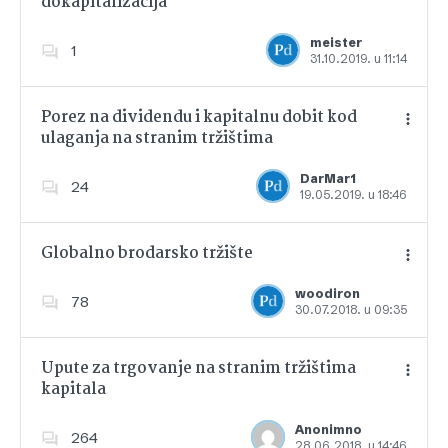
dokapitalizacija
Dodajte u favorite
meister
1
31.10.2019. u 11:14
Porez na dividendu i kapitalnu dobit kod
ulaganja na stranim tržištima
Dodajte u favorite
DarMar1
24
19.05.2019. u 18:46
Globalno brodarsko tržište
woodiron
78
30.07.2018. u 09:35
Dodajte u favorite
Upute za trgovanje na stranim tržištima
kapitala
Dodajte u favorite
Anonimno
264
28.06.2018. u 14:46