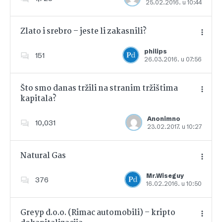
25.02.2016. u 10:44
Dodajte u favorite
Zlato i srebro – jeste li zakasnili?
philips
151
26.03.2016. u 07:56
Dodajte u favorite
Što smo danas tržili na stranim tržištima
kapitala?
Dodajte u favorite
Anonimno
10,031
23.02.2017. u 10:27
Natural Gas
Mr.Wiseguy
376
16.02.2016. u 10:50
Dodajte u favorite
Greyp d.o.o. (Rimac automobili) – kripto