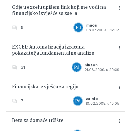
Gdje u excelu upišem link koji me vodi na
financijsko izvješće sa zse-a
Dodajte u favorite
maos
6
08.07.2009. u 17:02
EXCEL: Automatizacija izracuna
pokazatelja fundamentalne analize
Dodajte u favorite
nikson
31
21.06.2009. u 20:39
Financijska Izvješća za regiju
zxinfo
7
10.02.2009. u 13:05
Dodajte u favorite
Beta za domaće tržište