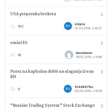
USA preporuka brokera
irdeto
152
12.03.2018. u 14:27
Dodajte u favorite
emini ES
Anonimno
18
08.12.2016. u 11:48
Dodajte u favorite
Porez na kapitalnu dobit na ulaganja izvan
RH
Dodajte u favorite
1234567bc
6
08.09.2016. u 19:18
“Russian Trading System” Stock Exchange