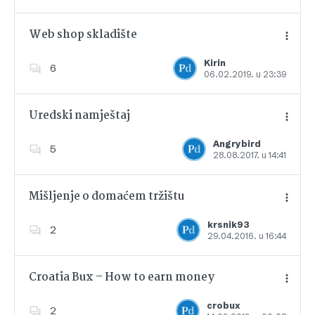
Web shop skladište
Kirin
6
06.02.2019. u 23:39
Dodajte u favorite
Uredski namještaj
Angrybird
5
28.08.2017. u 14:41
Dodajte u favorite
Mišljenje o domaćem tržištu
krsnik93
2
29.04.2016. u 16:44
Dodajte u favorite
Croatia Bux – How to earn money
crobux
2