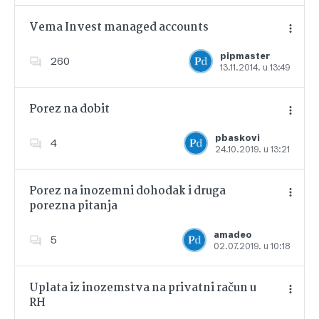
Vema Invest managed accounts
pipmaster
260
13.11.2014. u 13:49
Dodajte u favorite
Porez na dobit
pbaskovi
4
24.10.2019. u 13:21
Dodajte u favorite
Porez na inozemni dohodak i druga
porezna pitanja
Dodajte u favorite
amadeo
5
02.07.2019. u 10:18
Uplata iz inozemstva na privatni račun u
RH