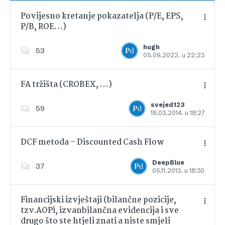
Povijesno kretanje pokazatelja (P/E, EPS,
P/B, ROE…)
Dodajte u favorite
hugh
53
05.09.2022. u 22:23
FA tržišta (CROBEX, …)
svejed123
59
18.03.2014. u 18:27
Dodajte u favorite
DCF metoda – Discounted Cash Flow
DeepBlue
37
05.11.2013. u 18:30
Dodajte u favorite
Financijski izvještaji (bilančne pozicije,
tzv.AOPi, izvanbilančna evidencija i sve
drugo što ste htjeli znati a niste smjeli