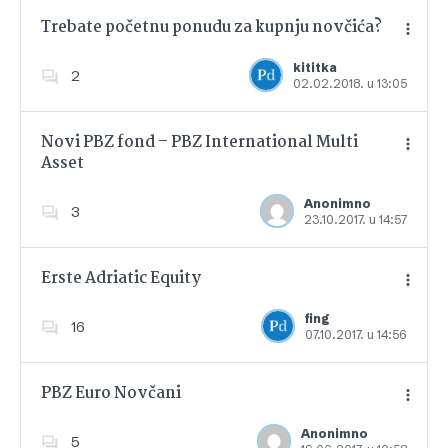
Trebate početnu ponudu za kupnju novčića?
kititka
2
02.02.2018. u 13:05
Dodajte u favorite
Novi PBZ fond – PBZ International Multi
Asset
Dodajte u favorite
Anonimno
3
23.10.2017. u 14:57
Erste Adriatic Equity
fing
16
07.10.2017. u 14:56
Dodajte u favorite
PBZ Euro Novčani
Anonimno
5