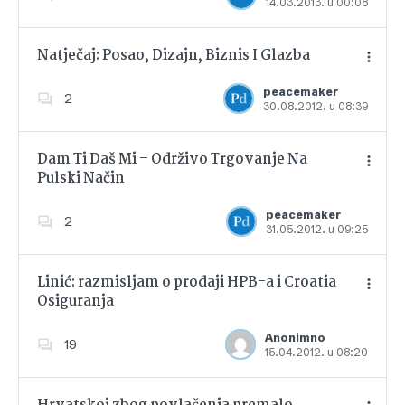
14.03.2013. u 00:08
Dodajte u favorite
Natječaj: Posao, Dizajn, Biznis I Glazba
peacemaker
2
30.08.2012. u 08:39
Dodajte u favorite
Dam Ti Daš Mi – Održivo Trgovanje Na
Pulski Način
Dodajte u favorite
peacemaker
2
31.05.2012. u 09:25
Linić: razmisljam o prodaji HPB-a i Croatia
Osiguranja
Dodajte u favorite
Anonimno
19
15.04.2012. u 08:20