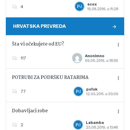
ecox
4
19.08.2016. u 11:28
Dodajte u favorite
HRVATSKA PRIVREDA
Šta vi očekujete od EU?
Anonimno
117
05.06.2016. u 18:50
Dodajte u favorite
POTRUBI ZA PODRŠKU RATARIMA
pofuk
77
12.03.2011. u 03:05
Dodajte u favorite
Dobavljaci robe
Labamba
2
23.08.2019. u 13:46
Dodajte u favorite