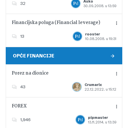
Asko
32
30.09.2008. u 13:59
Dodajte u favorite
Financijska poluga (Financial leverage)
rooster
13
10.08.2008. u 19:31
Dodajte u favorite
OPĆE FINANCIJE
Porez na dionice
Crumarix
43
22.12.2022. u 15:12
Dodajte u favorite
FOREX
pipmaster
1,946
13.11.2014. u 13:39
Dodajte u favorite