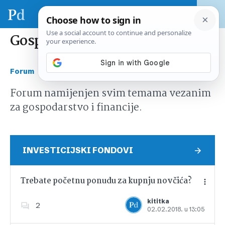
Gospodarstvo i financije
›
Forum
Gospodarstvo i financije
Forum namijenjen svim temama vezanim
za gospodarstvo i financije.
INVESTICIJSKI FONDOVI
Trebate početnu ponudu za kupnju novčića?
kititka
2
02.02.2018. u 13:05
Dodajte u favorite