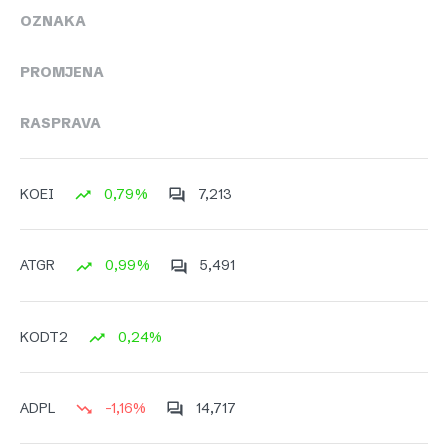
OZNAKA
PROMJENA
RASPRAVA
0,79%
7,213
KOEI
0,99%
5,491
ATGR
0,24%
KODT2
-1,16%
14,717
ADPL