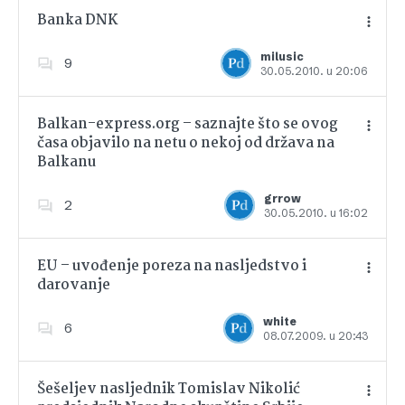
Banka DNK
milusic
9
30.05.2010. u 20:06
Dodajte u favorite
Balkan-express.org – saznajte što se ovog
časa objavilo na netu o nekoj od država na
Balkanu
Dodajte u favorite
grrow
2
30.05.2010. u 16:02
EU – uvođenje poreza na nasljedstvo i
darovanje
Dodajte u favorite
white
6
08.07.2009. u 20:43
Šešeljev nasljednik Tomislav Nikolić