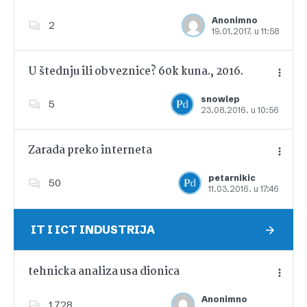
Anonimno
2
19.01.2017. u 11:58
Dodajte u favorite
U štednju ili obveznice? 60k kuna., 2016.
snowlep
5
23.08.2016. u 10:56
Dodajte u favorite
Zarada preko interneta
petarnikic
50
11.03.2016. u 17:46
Dodajte u favorite
IT I ICT INDUSTRIJA
tehnicka analiza usa dionica
Anonimno
1,728