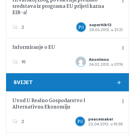
Hrvatskoj zbog povlačenja premalo
sredstava iz programa EU prijeti kazna
EIB-a!
Dodajte u favorite
superhik13
2
29.03.2012. u 21:21
Informiranje o EU
Anonimno
16
24.02.2012. u 07:19
Dodajte u favorite
SVIJET
Uvod U Realno Gospodarstvo I
Alternativnu Ekonomiju
Dodajte u favorite
peacemaker
2
22.04.2012. u 16:55