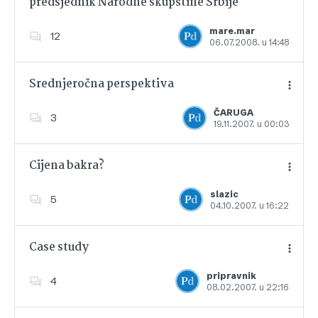
predsjednik Narodne skupštine Srbije
Dodajte u favorite
mare.mar
12
06.07.2008. u 14:48
Srednjeročna perspektiva
ČARUGA
3
19.11.2007. u 00:03
Dodajte u favorite
Cijena bakra?
slazic
5
04.10.2007. u 16:22
Dodajte u favorite
Case study
pripravnik
4
08.02.2007. u 22:16
Dodajte u favorite