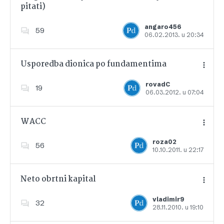
pitati)
Dodajte u favorite
angaro456
59
06.02.2013. u 20:34
Usporedba dionica po fundamentima
rovadC
19
06.03.2012. u 07:04
Dodajte u favorite
WACC
roza02
56
10.10.2011. u 22:17
Dodajte u favorite
Neto obrtni kapital
vladimir9
32
28.11.2010. u 19:10
Dodajte u favorite