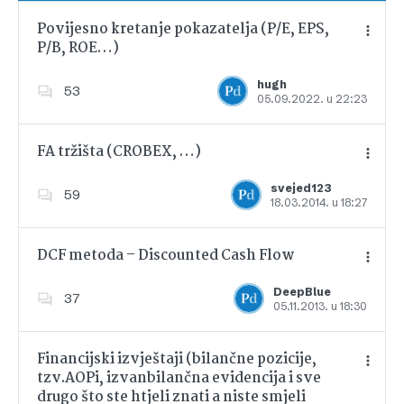
Povijesno kretanje pokazatelja (P/E, EPS,
P/B, ROE…)
Dodajte u favorite
hugh
53
05.09.2022. u 22:23
FA tržišta (CROBEX, …)
svejed123
59
18.03.2014. u 18:27
Dodajte u favorite
DCF metoda – Discounted Cash Flow
DeepBlue
37
05.11.2013. u 18:30
Dodajte u favorite
Financijski izvještaji (bilančne pozicije,
tzv.AOPi, izvanbilančna evidencija i sve
drugo što ste htjeli znati a niste smjeli