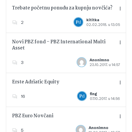
Trebate početnu ponudu za kupnju novčića?
kititka
2
02.02.2018. u 13:05
Dodajte u favorite
Novi PBZ fond – PBZ International Multi
Asset
Dodajte u favorite
Anonimno
3
23.10.2017. u 14:57
Erste Adriatic Equity
fing
16
07.10.2017. u 14:56
Dodajte u favorite
PBZ Euro Novčani
Anonimno
5