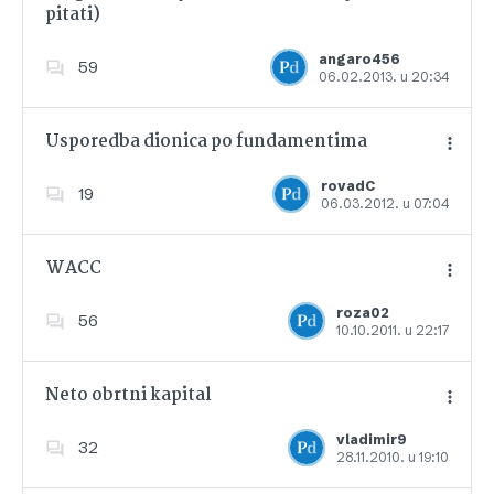
pitati)
Dodajte u favorite
angaro456
59
06.02.2013. u 20:34
Usporedba dionica po fundamentima
rovadC
19
06.03.2012. u 07:04
Dodajte u favorite
WACC
roza02
56
10.10.2011. u 22:17
Dodajte u favorite
Neto obrtni kapital
vladimir9
32
28.11.2010. u 19:10
Dodajte u favorite