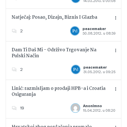
14.03.2013. u 00:08
Dodajte u favorite
Natječaj: Posao, Dizajn, Biznis I Glazba
peacemaker
2
30.08.2012. u 08:39
Dodajte u favorite
Dam Ti Daš Mi – Održivo Trgovanje Na
Pulski Način
Dodajte u favorite
peacemaker
2
31.05.2012. u 09:25
Linić: razmisljam o prodaji HPB-a i Croatia
Osiguranja
Dodajte u favorite
Anonimno
19
15.04.2012. u 08:20