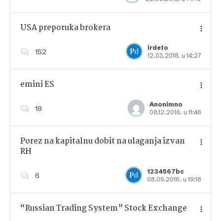
USA preporuka brokera
irdeto
152
12.03.2018. u 14:27
Dodajte u favorite
emini ES
Anonimno
18
08.12.2016. u 11:48
Dodajte u favorite
Porez na kapitalnu dobit na ulaganja izvan
RH
Dodajte u favorite
1234567bc
6
08.09.2016. u 19:18
“Russian Trading System” Stock Exchange