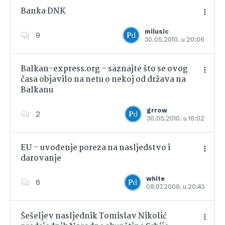
Banka DNK
milusic
9
30.05.2010. u 20:06
Dodajte u favorite
Balkan-express.org – saznajte što se ovog
časa objavilo na netu o nekoj od država na
Balkanu
Dodajte u favorite
grrow
2
30.05.2010. u 16:02
EU – uvođenje poreza na nasljedstvo i
darovanje
Dodajte u favorite
white
6
08.07.2009. u 20:43
Šešeljev nasljednik Tomislav Nikolić