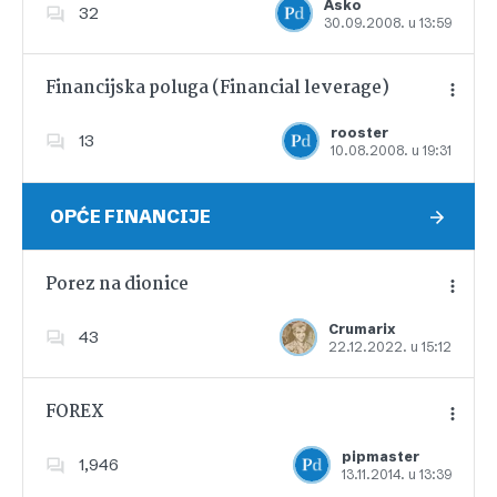
Asko
32
30.09.2008. u 13:59
Dodajte u favorite
Financijska poluga (Financial leverage)
rooster
13
10.08.2008. u 19:31
Dodajte u favorite
OPĆE FINANCIJE
Porez na dionice
Crumarix
43
22.12.2022. u 15:12
Dodajte u favorite
FOREX
pipmaster
1,946
13.11.2014. u 13:39
Dodajte u favorite