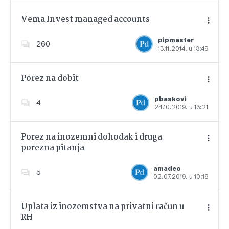
Vema Invest managed accounts
pipmaster
260
13.11.2014. u 13:49
Dodajte u favorite
Porez na dobit
pbaskovi
4
24.10.2019. u 13:21
Dodajte u favorite
Porez na inozemni dohodak i druga
porezna pitanja
Dodajte u favorite
amadeo
5
02.07.2019. u 10:18
Uplata iz inozemstva na privatni račun u
RH