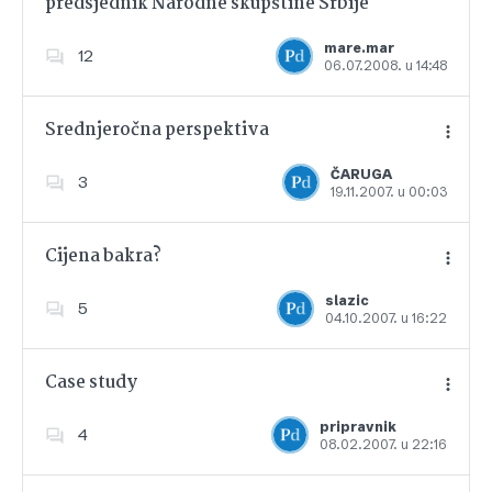
predsjednik Narodne skupštine Srbije
Dodajte u favorite
mare.mar
12
06.07.2008. u 14:48
Srednjeročna perspektiva
ČARUGA
3
19.11.2007. u 00:03
Dodajte u favorite
Cijena bakra?
slazic
5
04.10.2007. u 16:22
Dodajte u favorite
Case study
pripravnik
4
08.02.2007. u 22:16
Dodajte u favorite