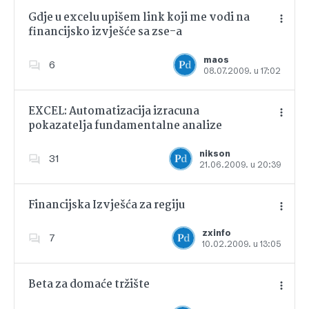
Gdje u excelu upišem link koji me vodi na
financijsko izvješće sa zse-a
Dodajte u favorite
maos
6
08.07.2009. u 17:02
EXCEL: Automatizacija izracuna
pokazatelja fundamentalne analize
Dodajte u favorite
nikson
31
21.06.2009. u 20:39
Financijska Izvješća za regiju
zxinfo
7
10.02.2009. u 13:05
Dodajte u favorite
Beta za domaće tržište