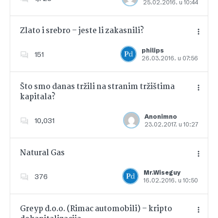
25.02.2016. u 10:44
Dodajte u favorite
Zlato i srebro – jeste li zakasnili?
philips
151
26.03.2016. u 07:56
Dodajte u favorite
Što smo danas tržili na stranim tržištima
kapitala?
Dodajte u favorite
Anonimno
10,031
23.02.2017. u 10:27
Natural Gas
Mr.Wiseguy
376
16.02.2016. u 10:50
Dodajte u favorite
Greyp d.o.o. (Rimac automobili) – kripto