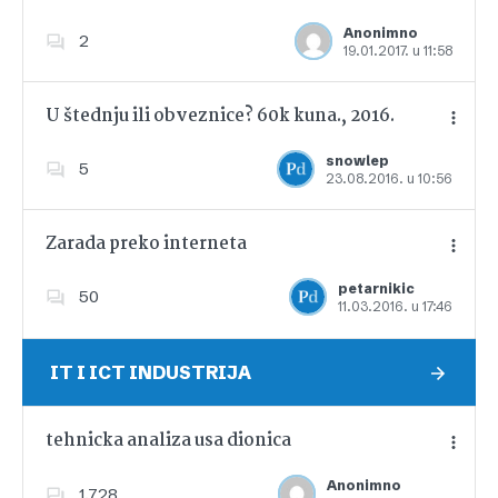
Anonimno
2
19.01.2017. u 11:58
Dodajte u favorite
U štednju ili obveznice? 60k kuna., 2016.
snowlep
5
23.08.2016. u 10:56
Dodajte u favorite
Zarada preko interneta
petarnikic
50
11.03.2016. u 17:46
Dodajte u favorite
IT I ICT INDUSTRIJA
tehnicka analiza usa dionica
Anonimno
1,728