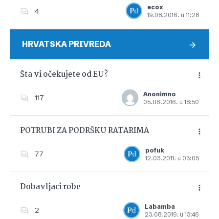
ecox
4
19.08.2016. u 11:28
Dodajte u favorite
HRVATSKA PRIVREDA
Šta vi očekujete od EU?
Anonimno
117
05.06.2016. u 18:50
Dodajte u favorite
POTRUBI ZA PODRŠKU RATARIMA
pofuk
77
12.03.2011. u 03:05
Dodajte u favorite
Dobavljaci robe
Labamba
2
23.08.2019. u 13:46
Dodajte u favorite