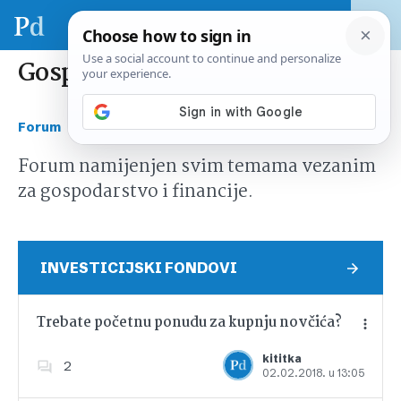
Gospodarstvo i financije
›
Forum
Gospodarstvo i financije
Forum namijenjen svim temama vezanim
za gospodarstvo i financije.
INVESTICIJSKI FONDOVI
Trebate početnu ponudu za kupnju novčića?
kititka
2
02.02.2018. u 13:05
Dodajte u favorite