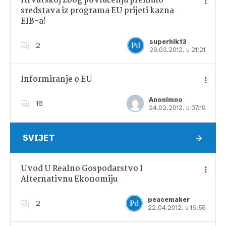
Hrvatskoj zbog povlačenja premalo
sredstava iz programa EU prijeti kazna
EIB-a!
Dodajte u favorite
superhik13
2
29.03.2012. u 21:21
Informiranje o EU
Anonimno
16
24.02.2012. u 07:19
Dodajte u favorite
SVIJET
Uvod U Realno Gospodarstvo I
Alternativnu Ekonomiju
Dodajte u favorite
peacemaker
2
22.04.2012. u 16:55