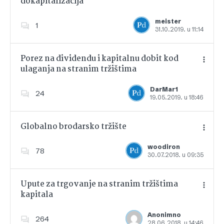
dokapitalizacija
Dodajte u favorite
meister
1
31.10.2019. u 11:14
Porez na dividendu i kapitalnu dobit kod
ulaganja na stranim tržištima
Dodajte u favorite
DarMar1
24
19.05.2019. u 18:46
Globalno brodarsko tržište
woodiron
78
30.07.2018. u 09:35
Dodajte u favorite
Upute za trgovanje na stranim tržištima
kapitala
Dodajte u favorite
Anonimno
264
28.06.2018. u 14:46