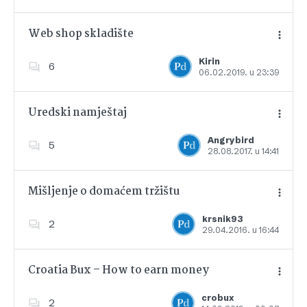
Web shop skladište
Kirin
6
06.02.2019. u 23:39
Dodajte u favorite
Uredski namještaj
Angrybird
5
28.08.2017. u 14:41
Dodajte u favorite
Mišljenje o domaćem tržištu
krsnik93
2
29.04.2016. u 16:44
Dodajte u favorite
Croatia Bux – How to earn money
crobux
2