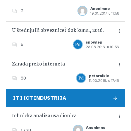
Anonimno
2
19.01.2017. u 11:58
Dodajte u favorite
U štednju ili obveznice? 60k kuna., 2016.
snowlep
5
23.08.2016. u 10:56
Dodajte u favorite
Zarada preko interneta
petarnikic
50
11.03.2016. u 17:46
Dodajte u favorite
IT I ICT INDUSTRIJA
tehnicka analiza usa dionica
Anonimno
1,728