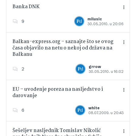
Banka DNK
milusic
9
30.05.2010. u 20:06
Dodajte u favorite
Balkan-express.org – saznajte što se ovog
časa objavilo na netu o nekoj od država na
Balkanu
Dodajte u favorite
grrow
2
30.05.2010. u 16:02
EU – uvođenje poreza na nasljedstvo i
darovanje
Dodajte u favorite
white
6
08.07.2009. u 20:43
Šešeljev nasljednik Tomislav Nikolić