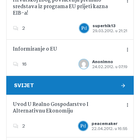
Hrvatskoj zbog povlačenja premalo
sredstava iz programa EU prijeti kazna
EIB-a!
Dodajte u favorite
superhik13
2
29.03.2012. u 21:21
Informiranje o EU
Anonimno
16
24.02.2012. u 07:19
Dodajte u favorite
SVIJET
Uvod U Realno Gospodarstvo I
Alternativnu Ekonomiju
Dodajte u favorite
peacemaker
2
22.04.2012. u 16:55