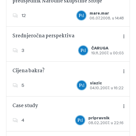
predsjednik Narodne skupštine Srbije
Dodajte u favorite
mare.mar
12
06.07.2008. u 14:48
Srednjeročna perspektiva
ČARUGA
3
19.11.2007. u 00:03
Dodajte u favorite
Cijena bakra?
slazic
5
04.10.2007. u 16:22
Dodajte u favorite
Case study
pripravnik
4
08.02.2007. u 22:16
Dodajte u favorite