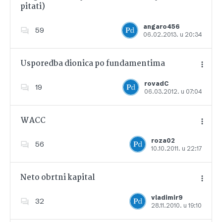
pitati)
Dodajte u favorite
angaro456
59
06.02.2013. u 20:34
Usporedba dionica po fundamentima
rovadC
19
06.03.2012. u 07:04
Dodajte u favorite
WACC
roza02
56
10.10.2011. u 22:17
Dodajte u favorite
Neto obrtni kapital
vladimir9
32
28.11.2010. u 19:10
Dodajte u favorite