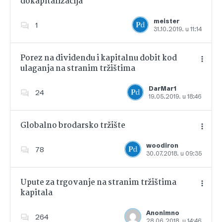
dokapitalizacija
Dodajte u favorite
meister
1
31.10.2019. u 11:14
Porez na dividendu i kapitalnu dobit kod
ulaganja na stranim tržištima
Dodajte u favorite
DarMar1
24
19.05.2019. u 18:46
Globalno brodarsko tržište
woodiron
78
30.07.2018. u 09:35
Dodajte u favorite
Upute za trgovanje na stranim tržištima
kapitala
Dodajte u favorite
Anonimno
264
28.06.2018. u 14:46