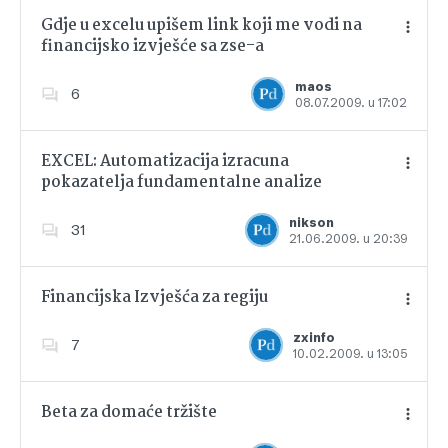
Gdje u excelu upišem link koji me vodi na
financijsko izvješće sa zse-a
Dodajte u favorite
maos
6
08.07.2009. u 17:02
EXCEL: Automatizacija izracuna
pokazatelja fundamentalne analize
Dodajte u favorite
nikson
31
21.06.2009. u 20:39
Financijska Izvješća za regiju
zxinfo
7
10.02.2009. u 13:05
Dodajte u favorite
Beta za domaće tržište