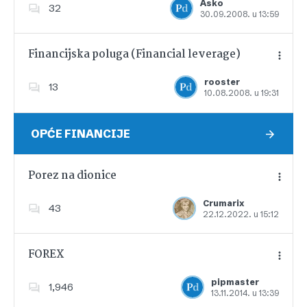
Asko
32
30.09.2008. u 13:59
Dodajte u favorite
Financijska poluga (Financial leverage)
rooster
13
10.08.2008. u 19:31
Dodajte u favorite
OPĆE FINANCIJE
Porez na dionice
Crumarix
43
22.12.2022. u 15:12
Dodajte u favorite
FOREX
pipmaster
1,946
13.11.2014. u 13:39
Dodajte u favorite