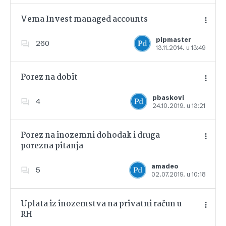
Vema Invest managed accounts
pipmaster
260
13.11.2014. u 13:49
Dodajte u favorite
Porez na dobit
pbaskovi
4
24.10.2019. u 13:21
Dodajte u favorite
Porez na inozemni dohodak i druga
porezna pitanja
Dodajte u favorite
amadeo
5
02.07.2019. u 10:18
Uplata iz inozemstva na privatni račun u
RH