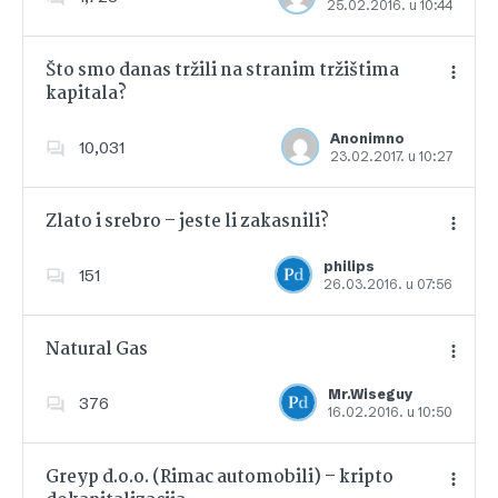
25.02.2016. u 10:44
Dodajte u favorite
Što smo danas tržili na stranim tržištima
kapitala?
Dodajte u favorite
Anonimno
10,031
23.02.2017. u 10:27
Zlato i srebro – jeste li zakasnili?
philips
151
26.03.2016. u 07:56
Dodajte u favorite
Natural Gas
Mr.Wiseguy
376
16.02.2016. u 10:50
Dodajte u favorite
Greyp d.o.o. (Rimac automobili) – kripto