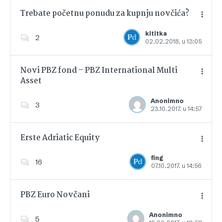
Trebate početnu ponudu za kupnju novčića?
kititka
2
02.02.2018. u 13:05
Dodajte u favorite
Novi PBZ fond – PBZ International Multi
Asset
Dodajte u favorite
Anonimno
3
23.10.2017. u 14:57
Erste Adriatic Equity
fing
16
07.10.2017. u 14:56
Dodajte u favorite
PBZ Euro Novčani
Anonimno
5