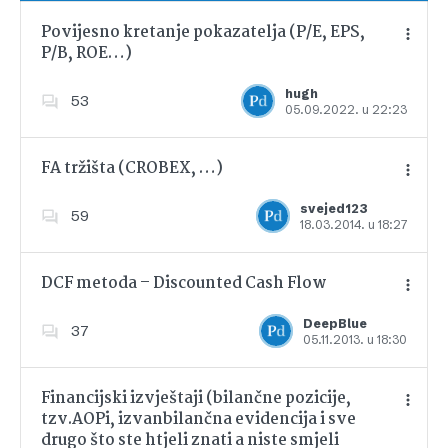
Povijesno kretanje pokazatelja (P/E, EPS,
P/B, ROE…)
Dodajte u favorite
hugh
53
05.09.2022. u 22:23
FA tržišta (CROBEX, …)
svejed123
59
18.03.2014. u 18:27
Dodajte u favorite
DCF metoda – Discounted Cash Flow
DeepBlue
37
05.11.2013. u 18:30
Dodajte u favorite
Financijski izvještaji (bilančne pozicije,
tzv.AOPi, izvanbilančna evidencija i sve
drugo što ste htjeli znati a niste smjeli