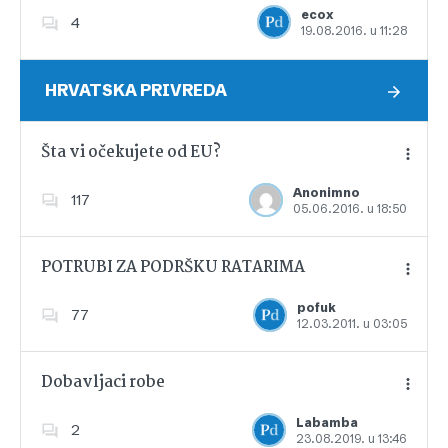
ecox
4
19.08.2016. u 11:28
Dodajte u favorite
HRVATSKA PRIVREDA
Šta vi očekujete od EU?
Anonimno
117
05.06.2016. u 18:50
Dodajte u favorite
POTRUBI ZA PODRŠKU RATARIMA
pofuk
77
12.03.2011. u 03:05
Dodajte u favorite
Dobavljaci robe
Labamba
2
23.08.2019. u 13:46
Dodajte u favorite