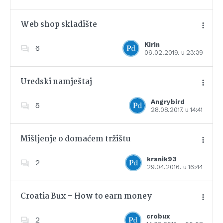
Web shop skladište
Kirin
6
06.02.2019. u 23:39
Dodajte u favorite
Uredski namještaj
Angrybird
5
28.08.2017. u 14:41
Dodajte u favorite
Mišljenje o domaćem tržištu
krsnik93
2
29.04.2016. u 16:44
Dodajte u favorite
Croatia Bux – How to earn money
crobux
2