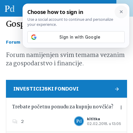
Gospodarstvo i financije
›
Forum
Gospodarstvo i financije
Forum namijenjen svim temama vezanim
za gospodarstvo i financije.
INVESTICIJSKI FONDOVI
Trebate početnu ponudu za kupnju novčića?
kititka
2
02.02.2018. u 13:05
Dodajte u favorite