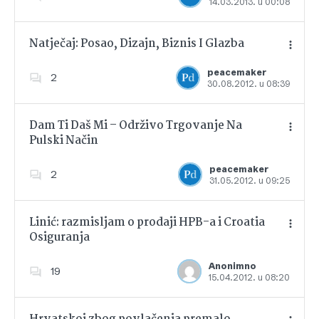
14.03.2013. u 00:08
Dodajte u favorite
Natječaj: Posao, Dizajn, Biznis I Glazba
peacemaker
2
30.08.2012. u 08:39
Dodajte u favorite
Dam Ti Daš Mi – Održivo Trgovanje Na
Pulski Način
Dodajte u favorite
peacemaker
2
31.05.2012. u 09:25
Linić: razmisljam o prodaji HPB-a i Croatia
Osiguranja
Dodajte u favorite
Anonimno
19
15.04.2012. u 08:20