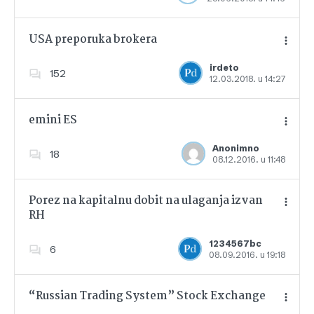
USA preporuka brokera
irdeto
152
12.03.2018. u 14:27
Dodajte u favorite
emini ES
Anonimno
18
08.12.2016. u 11:48
Dodajte u favorite
Porez na kapitalnu dobit na ulaganja izvan
RH
Dodajte u favorite
1234567bc
6
08.09.2016. u 19:18
“Russian Trading System” Stock Exchange