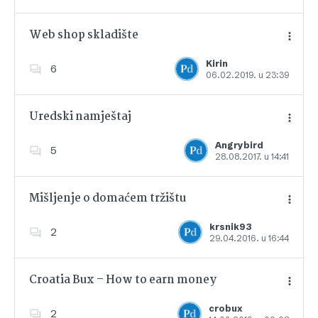
Web shop skladište
Kirin
6
06.02.2019. u 23:39
Dodajte u favorite
Uredski namještaj
Angrybird
5
28.08.2017. u 14:41
Dodajte u favorite
Mišljenje o domaćem tržištu
krsnik93
2
29.04.2016. u 16:44
Dodajte u favorite
Croatia Bux – How to earn money
crobux
2