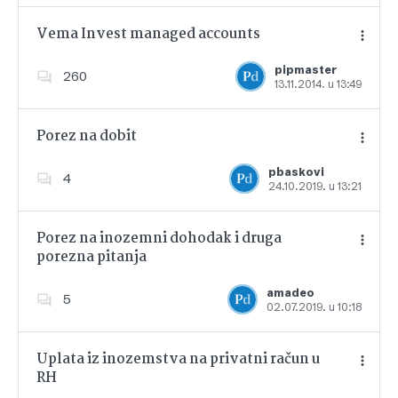
Vema Invest managed accounts
pipmaster
260
13.11.2014. u 13:49
Dodajte u favorite
Porez na dobit
pbaskovi
4
24.10.2019. u 13:21
Dodajte u favorite
Porez na inozemni dohodak i druga
porezna pitanja
Dodajte u favorite
amadeo
5
02.07.2019. u 10:18
Uplata iz inozemstva na privatni račun u
RH