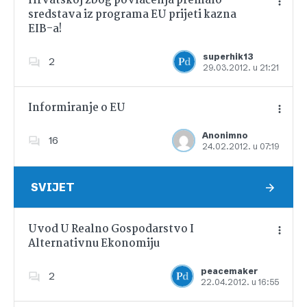
Hrvatskoj zbog povlačenja premalo
sredstava iz programa EU prijeti kazna
EIB-a!
Dodajte u favorite
superhik13
2
29.03.2012. u 21:21
Informiranje o EU
Anonimno
16
24.02.2012. u 07:19
Dodajte u favorite
SVIJET
Uvod U Realno Gospodarstvo I
Alternativnu Ekonomiju
Dodajte u favorite
peacemaker
2
22.04.2012. u 16:55