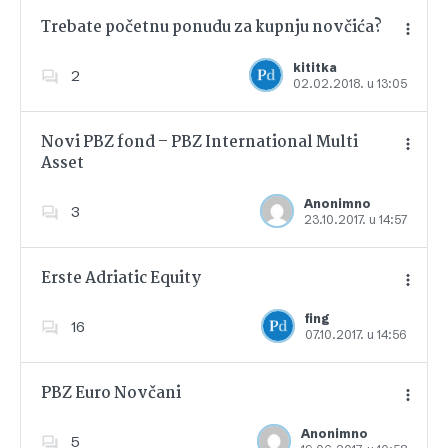
Trebate početnu ponudu za kupnju novčića?
kititka
2
02.02.2018. u 13:05
Dodajte u favorite
Novi PBZ fond – PBZ International Multi
Asset
Dodajte u favorite
Anonimno
3
23.10.2017. u 14:57
Erste Adriatic Equity
fing
16
07.10.2017. u 14:56
Dodajte u favorite
PBZ Euro Novčani
Anonimno
5