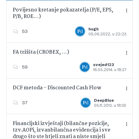
Povijesno kretanje pokazatelja (P/E, EPS,
P/B, ROE…)
Dodajte u favorite
hugh
53
05.09.2022. u 22:23
FA tržišta (CROBEX, …)
svejed123
59
18.03.2014. u 18:27
Dodajte u favorite
DCF metoda – Discounted Cash Flow
DeepBlue
37
05.11.2013. u 18:30
Dodajte u favorite
Financijski izvještaji (bilančne pozicije,
tzv.AOPi, izvanbilančna evidencija i sve
drugo što ste htjeli znati a niste smjeli