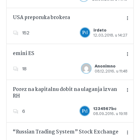
USA preporuka brokera
irdeto
152
12.03.2018. u 14:27
Dodajte u favorite
emini ES
Anonimno
18
08.12.2016. u 11:48
Dodajte u favorite
Porez na kapitalnu dobit na ulaganja izvan
RH
Dodajte u favorite
1234567bc
6
08.09.2016. u 19:18
“Russian Trading System” Stock Exchange