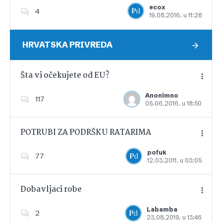
ecox
4
19.08.2016. u 11:28
Dodajte u favorite
HRVATSKA PRIVREDA
Šta vi očekujete od EU?
Anonimno
117
05.06.2016. u 18:50
Dodajte u favorite
POTRUBI ZA PODRŠKU RATARIMA
pofuk
77
12.03.2011. u 03:05
Dodajte u favorite
Dobavljaci robe
Labamba
2
23.08.2019. u 13:46
Dodajte u favorite