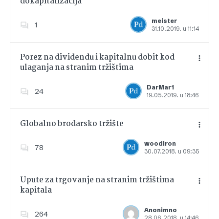
dokapitalizacija
Dodajte u favorite
meister
1
31.10.2019. u 11:14
Porez na dividendu i kapitalnu dobit kod
ulaganja na stranim tržištima
Dodajte u favorite
DarMar1
24
19.05.2019. u 18:46
Globalno brodarsko tržište
woodiron
78
30.07.2018. u 09:35
Dodajte u favorite
Upute za trgovanje na stranim tržištima
kapitala
Dodajte u favorite
Anonimno
264
28.06.2018. u 14:46