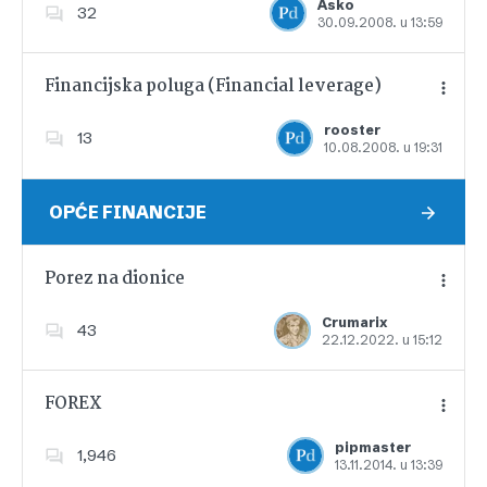
Asko
32
30.09.2008. u 13:59
Dodajte u favorite
Financijska poluga (Financial leverage)
rooster
13
10.08.2008. u 19:31
Dodajte u favorite
OPĆE FINANCIJE
Porez na dionice
Crumarix
43
22.12.2022. u 15:12
Dodajte u favorite
FOREX
pipmaster
1,946
13.11.2014. u 13:39
Dodajte u favorite