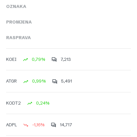
OZNAKA
PROMJENA
RASPRAVA
0,79%
7,213
KOEI
0,99%
5,491
ATGR
0,24%
KODT2
-1,16%
14,717
ADPL