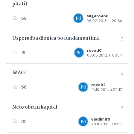
pitati)
Dodajte u favorite
angaro456
59
06.02.2013. u 20:34
Usporedba dionica po fundamentima
rovadC
19
06.03.2012. u 07:04
Dodajte u favorite
WACC
roza02
56
10.10.2011. u 22:17
Dodajte u favorite
Neto obrtni kapital
vladimir9
32
28.11.2010. u 19:10
Dodajte u favorite