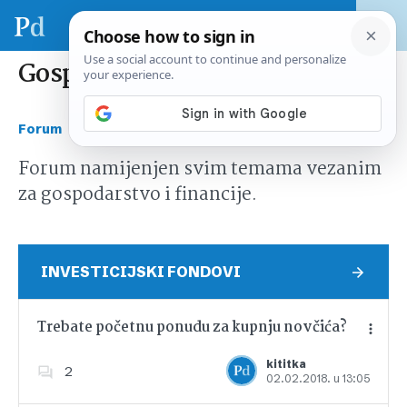
Gospodarstvo i financije
›
Forum
Gospodarstvo i financije
Forum namijenjen svim temama vezanim
za gospodarstvo i financije.
INVESTICIJSKI FONDOVI
Trebate početnu ponudu za kupnju novčića?
kititka
2
02.02.2018. u 13:05
Dodajte u favorite