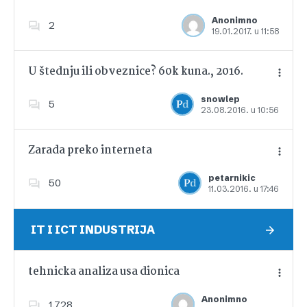
Anonimno
2
19.01.2017. u 11:58
Dodajte u favorite
U štednju ili obveznice? 60k kuna., 2016.
snowlep
5
23.08.2016. u 10:56
Dodajte u favorite
Zarada preko interneta
petarnikic
50
11.03.2016. u 17:46
Dodajte u favorite
IT I ICT INDUSTRIJA
tehnicka analiza usa dionica
Anonimno
1,728