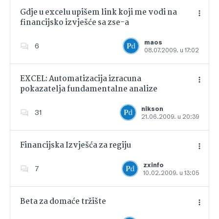
Gdje u excelu upišem link koji me vodi na
financijsko izvješće sa zse-a
Dodajte u favorite
maos
6
08.07.2009. u 17:02
EXCEL: Automatizacija izracuna
pokazatelja fundamentalne analize
Dodajte u favorite
nikson
31
21.06.2009. u 20:39
Financijska Izvješća za regiju
zxinfo
7
10.02.2009. u 13:05
Dodajte u favorite
Beta za domaće tržište