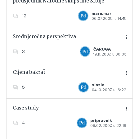
predsjednik Narodne skupštine Srbije
Dodajte u favorite
mare.mar
12
06.07.2008. u 14:48
Srednjeročna perspektiva
ČARUGA
3
19.11.2007. u 00:03
Dodajte u favorite
Cijena bakra?
slazic
5
04.10.2007. u 16:22
Dodajte u favorite
Case study
pripravnik
4
08.02.2007. u 22:16
Dodajte u favorite