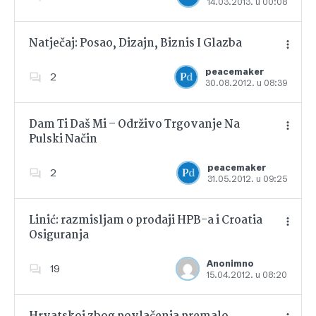
14.03.2013. u 00:08
Dodajte u favorite
Natječaj: Posao, Dizajn, Biznis I Glazba
peacemaker
2
30.08.2012. u 08:39
Dodajte u favorite
Dam Ti Daš Mi – Održivo Trgovanje Na
Pulski Način
Dodajte u favorite
peacemaker
2
31.05.2012. u 09:25
Linić: razmisljam o prodaji HPB-a i Croatia
Osiguranja
Dodajte u favorite
Anonimno
19
15.04.2012. u 08:20