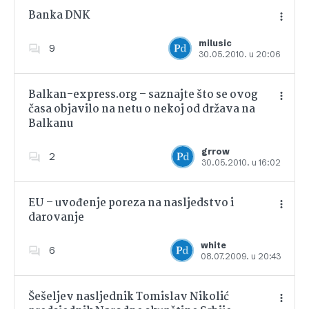
Banka DNK
milusic
9
30.05.2010. u 20:06
Dodajte u favorite
Balkan-express.org – saznajte što se ovog
časa objavilo na netu o nekoj od država na
Balkanu
Dodajte u favorite
grrow
2
30.05.2010. u 16:02
EU – uvođenje poreza na nasljedstvo i
darovanje
Dodajte u favorite
white
6
08.07.2009. u 20:43
Šešeljev nasljednik Tomislav Nikolić