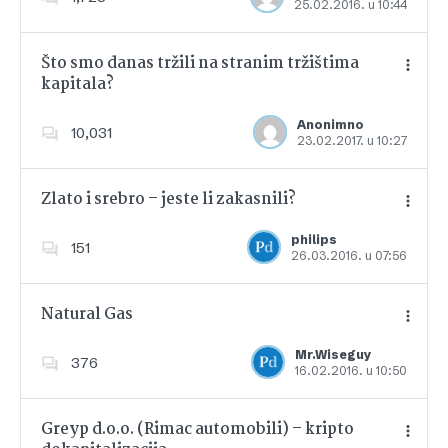
25.02.2016. u 10:44
Dodajte u favorite
Što smo danas tržili na stranim tržištima
kapitala?
Dodajte u favorite
Anonimno
10,031
23.02.2017. u 10:27
Zlato i srebro – jeste li zakasnili?
philips
151
26.03.2016. u 07:56
Dodajte u favorite
Natural Gas
Mr.Wiseguy
376
16.02.2016. u 10:50
Dodajte u favorite
Greyp d.o.o. (Rimac automobili) – kripto