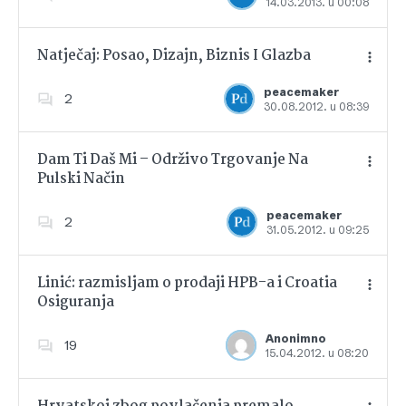
14.03.2013. u 00:08
Dodajte u favorite
Natječaj: Posao, Dizajn, Biznis I Glazba
peacemaker
2
30.08.2012. u 08:39
Dodajte u favorite
Dam Ti Daš Mi – Održivo Trgovanje Na
Pulski Način
Dodajte u favorite
peacemaker
2
31.05.2012. u 09:25
Linić: razmisljam o prodaji HPB-a i Croatia
Osiguranja
Dodajte u favorite
Anonimno
19
15.04.2012. u 08:20