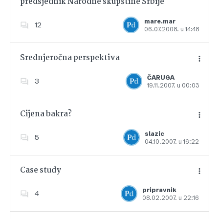
predsjednik Narodne skupštine Srbije
Dodajte u favorite
mare.mar
12
06.07.2008. u 14:48
Srednjeročna perspektiva
ČARUGA
3
19.11.2007. u 00:03
Dodajte u favorite
Cijena bakra?
slazic
5
04.10.2007. u 16:22
Dodajte u favorite
Case study
pripravnik
4
08.02.2007. u 22:16
Dodajte u favorite