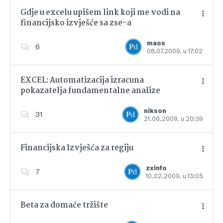
Gdje u excelu upišem link koji me vodi na
financijsko izvješće sa zse-a
Dodajte u favorite
maos
6
08.07.2009. u 17:02
EXCEL: Automatizacija izracuna
pokazatelja fundamentalne analize
Dodajte u favorite
nikson
31
21.06.2009. u 20:39
Financijska Izvješća za regiju
zxinfo
7
10.02.2009. u 13:05
Dodajte u favorite
Beta za domaće tržište