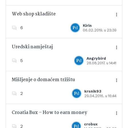
Web shop skladište
Kirin
6
06.02.2019. u 23:39
Dodajte u favorite
Uredski namještaj
Angrybird
5
28.08.2017. u 14:41
Dodajte u favorite
Mišljenje o domaćem tržištu
krsnik93
2
29.04.2016. u 16:44
Dodajte u favorite
Croatia Bux – How to earn money
crobux
2