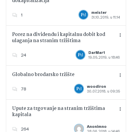
dokapitalizacija
Dodajte u favorite
meister
1
31.10.2019. u 11:14
Porez na dividendu i kapitalnu dobit kod
ulaganja na stranim tržištima
Dodajte u favorite
DarMar1
24
19.05.2019. u 18:46
Globalno brodarsko tržište
woodiron
78
30.07.2018. u 09:35
Dodajte u favorite
Upute za trgovanje na stranim tržištima
kapitala
Dodajte u favorite
Anonimno
264
28.06.2018. u 14:46