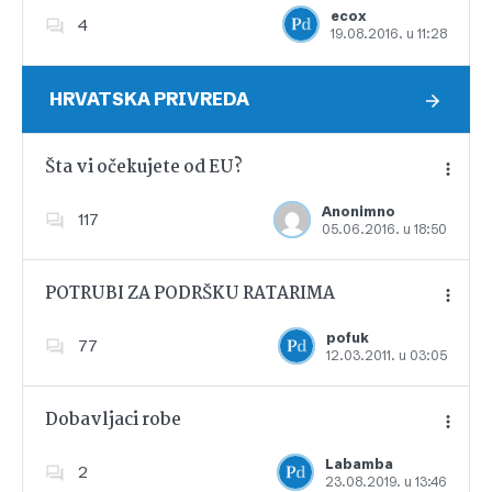
ecox
4
19.08.2016. u 11:28
Dodajte u favorite
HRVATSKA PRIVREDA
Šta vi očekujete od EU?
Anonimno
117
05.06.2016. u 18:50
Dodajte u favorite
POTRUBI ZA PODRŠKU RATARIMA
pofuk
77
12.03.2011. u 03:05
Dodajte u favorite
Dobavljaci robe
Labamba
2
23.08.2019. u 13:46
Dodajte u favorite