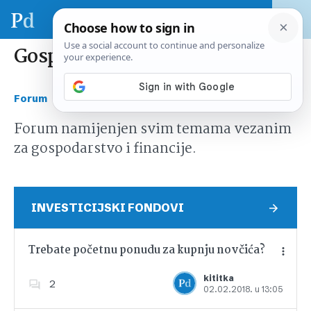
Gospodarstvo i financije
›
Forum
Gospodarstvo i financije
Forum namijenjen svim temama vezanim
za gospodarstvo i financije.
INVESTICIJSKI FONDOVI
Trebate početnu ponudu za kupnju novčića?
kititka
2
02.02.2018. u 13:05
Dodajte u favorite