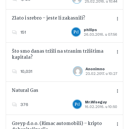
25.02.2016. u 10:44
Dodajte u favorite
Zlato i srebro – jeste li zakasnili?
philips
151
26.03.2016. u 07:56
Dodajte u favorite
Što smo danas tržili na stranim tržištima
kapitala?
Dodajte u favorite
Anonimno
10,031
23.02.2017. u 10:27
Natural Gas
Mr.Wiseguy
376
16.02.2016. u 10:50
Dodajte u favorite
Greyp d.o.o. (Rimac automobili) – kripto