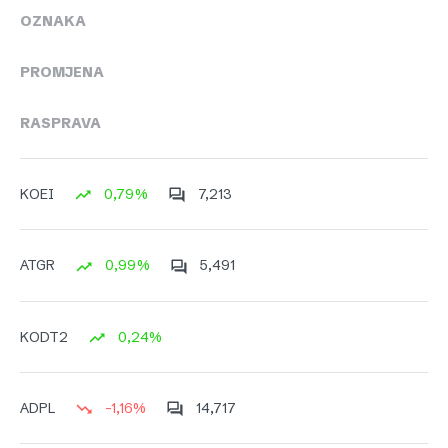
OZNAKA
PROMJENA
RASPRAVA
0,79%
7,213
KOEI
0,99%
5,491
ATGR
0,24%
KODT2
-1,16%
14,717
ADPL