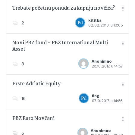
Trebate početnu ponudu za kupnju novčića?
kititka
2
02.02.2018. u 13:05
Dodajte u favorite
Novi PBZ fond – PBZ International Multi
Asset
Dodajte u favorite
Anonimno
3
23.10.2017. u 14:57
Erste Adriatic Equity
fing
16
07.10.2017. u 14:56
Dodajte u favorite
PBZ Euro Novčani
Anonimno
5