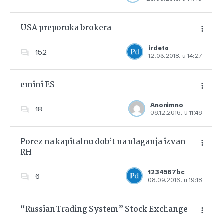
USA preporuka brokera
irdeto
152
12.03.2018. u 14:27
Dodajte u favorite
emini ES
Anonimno
18
08.12.2016. u 11:48
Dodajte u favorite
Porez na kapitalnu dobit na ulaganja izvan
RH
Dodajte u favorite
1234567bc
6
08.09.2016. u 19:18
“Russian Trading System” Stock Exchange