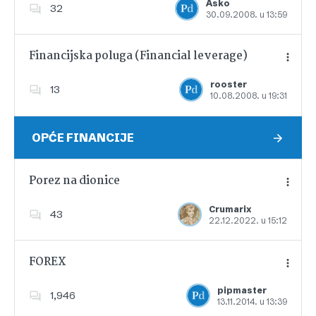
Asko
32
30.09.2008. u 13:59
Dodajte u favorite
Financijska poluga (Financial leverage)
rooster
13
10.08.2008. u 19:31
Dodajte u favorite
OPĆE FINANCIJE
Porez na dionice
Crumarix
43
22.12.2022. u 15:12
Dodajte u favorite
FOREX
pipmaster
1,946
13.11.2014. u 13:39
Dodajte u favorite