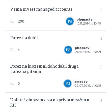
Vema Invest managed accounts
pipmaster
260
13.11.2014. u 13:49
Dodajte u favorite
Porez na dobit
pbaskovi
4
24.10.2019. u 13:21
Dodajte u favorite
Porez na inozemni dohodak i druga
porezna pitanja
Dodajte u favorite
amadeo
5
02.07.2019. u 10:18
Uplata iz inozemstva na privatni račun u
RH