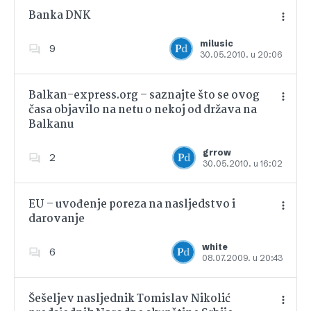
Banka DNK
milusic
9
30.05.2010. u 20:06
Dodajte u favorite
Balkan-express.org – saznajte što se ovog
časa objavilo na netu o nekoj od država na
Balkanu
Dodajte u favorite
grrow
2
30.05.2010. u 16:02
EU – uvođenje poreza na nasljedstvo i
darovanje
Dodajte u favorite
white
6
08.07.2009. u 20:43
Šešeljev nasljednik Tomislav Nikolić