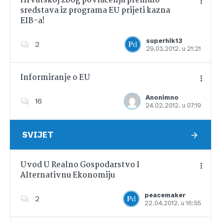
Hrvatskoj zbog povlačenja premalo
sredstava iz programa EU prijeti kazna
EIB-a!
Dodajte u favorite
superhik13
2
29.03.2012. u 21:21
Informiranje o EU
Anonimno
16
24.02.2012. u 07:19
Dodajte u favorite
SVIJET
Uvod U Realno Gospodarstvo I
Alternativnu Ekonomiju
Dodajte u favorite
peacemaker
2
22.04.2012. u 16:55