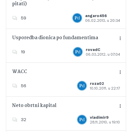
pitati)
Dodajte u favorite
angaro456
59
06.02.2013. u 20:34
Usporedba dionica po fundamentima
rovadC
19
06.03.2012. u 07:04
Dodajte u favorite
WACC
roza02
56
10.10.2011. u 22:17
Dodajte u favorite
Neto obrtni kapital
vladimir9
32
28.11.2010. u 19:10
Dodajte u favorite