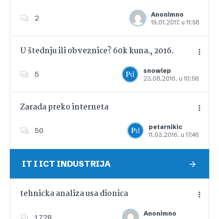
Anonimno
2
19.01.2017. u 11:58
Dodajte u favorite
U štednju ili obveznice? 60k kuna., 2016.
snowlep
5
23.08.2016. u 10:56
Dodajte u favorite
Zarada preko interneta
petarnikic
50
11.03.2016. u 17:46
Dodajte u favorite
IT I ICT INDUSTRIJA
tehnicka analiza usa dionica
Anonimno
1,728