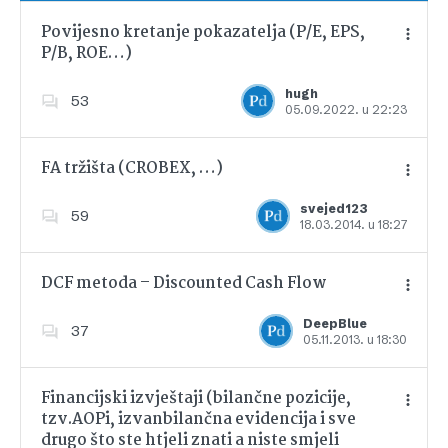
Povijesno kretanje pokazatelja (P/E, EPS,
P/B, ROE…)
Dodajte u favorite
hugh
53
05.09.2022. u 22:23
FA tržišta (CROBEX, …)
svejed123
59
18.03.2014. u 18:27
Dodajte u favorite
DCF metoda – Discounted Cash Flow
DeepBlue
37
05.11.2013. u 18:30
Dodajte u favorite
Financijski izvještaji (bilančne pozicije,
tzv.AOPi, izvanbilančna evidencija i sve
drugo što ste htjeli znati a niste smjeli