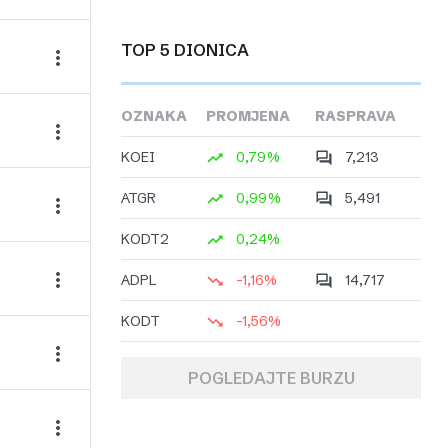
TOP 5 DIONICA
OZNAKA
PROMJENA
RASPRAVA
KOEI
0,79%
7,213
ATGR
0,99%
5,491
KODT2
0,24%
ADPL
-1,16%
14,717
KODT
-1,56%
POGLEDAJTE BURZU