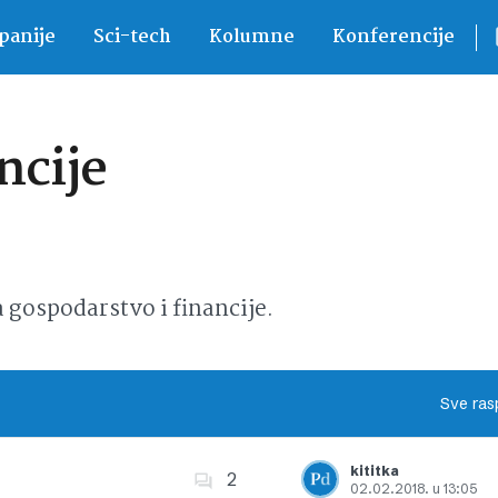
anije
Sci-tech
Kolumne
Konferencije
ncije
ospodarstvo i financije.
Sve ras
kititka
2
02.02.2018. u 13:05