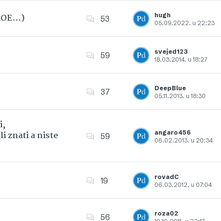
hugh
 ROE…)
53
05.09.2022. u 22:23
Dodajte u favorite
svejed123
59
18.03.2014. u 18:27
Dodajte u favorite
DeepBlue
37
05.11.2013. u 18:30
Dodajte u favorite
i,
angaro456
i znati a niste
59
06.02.2013. u 20:34
Dodajte u favorite
rovadC
19
06.03.2012. u 07:04
Dodajte u favorite
roza02
56