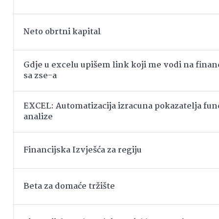
Neto obrtni kapital
Gdje u excelu upišem link koji me vodi na financ
sa zse-a
EXCEL: Automatizacija izracuna pokazatelja f
analize
Financijska Izvješća za regiju
Beta za domaće tržište