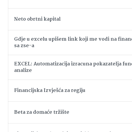
Neto obrtni kapital
Gdje u excelu upišem link koji me vodi na financ
sa zse-a
EXCEL: Automatizacija izracuna pokazatelja f
analize
Financijska Izvješća za regiju
Beta za domaće tržište