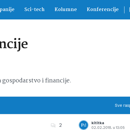
anije
Sci-tech
Kolumne
Konferencije
ncije
ospodarstvo i financije.
Sve ras
kititka
2
02.02.2018. u 13:05