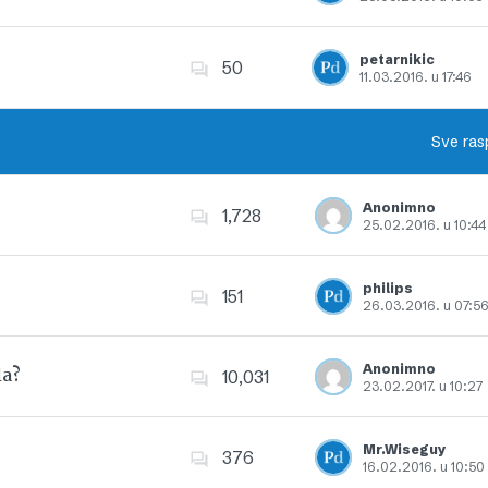
Dodajte u favorite
petarnikic
50
11.03.2016. u 17:46
Dodajte u favorite
Sve ras
Anonimno
1,728
25.02.2016. u 10:44
Dodajte u favorite
philips
151
26.03.2016. u 07:5
Dodajte u favorite
Anonimno
la?
10,031
23.02.2017. u 10:27
Dodajte u favorite
Mr.Wiseguy
376
16.02.2016. u 10:50