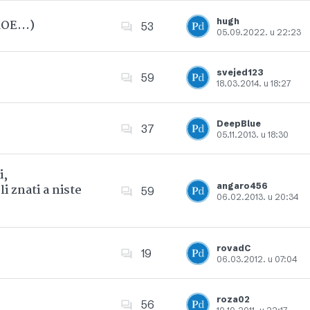
hugh
 ROE…)
53
05.09.2022. u 22:23
Dodajte u favorite
svejed123
59
18.03.2014. u 18:27
Dodajte u favorite
DeepBlue
37
05.11.2013. u 18:30
Dodajte u favorite
i,
angaro456
i znati a niste
59
06.02.2013. u 20:34
Dodajte u favorite
rovadC
19
06.03.2012. u 07:04
Dodajte u favorite
roza02
56