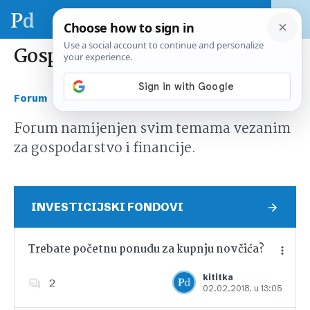
Gospodarstvo i financije
›
Forum
Gospodarstvo i financije
Forum namijenjen svim temama vezanim
za gospodarstvo i financije.
INVESTICIJSKI FONDOVI
Trebate početnu ponudu za kupnju novčića?
kititka
2
02.02.2018. u 13:05
Dodajte u favorite