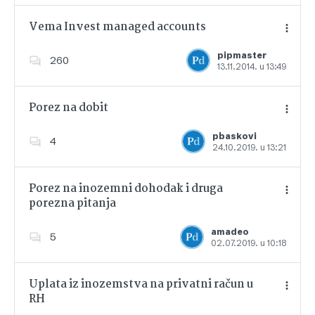
Vema Invest managed accounts
pipmaster
260
13.11.2014. u 13:49
Dodajte u favorite
Porez na dobit
pbaskovi
4
24.10.2019. u 13:21
Dodajte u favorite
Porez na inozemni dohodak i druga
porezna pitanja
Dodajte u favorite
amadeo
5
02.07.2019. u 10:18
Uplata iz inozemstva na privatni račun u
RH