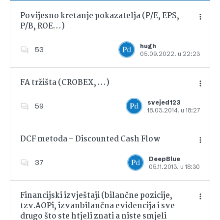
Povijesno kretanje pokazatelja (P/E, EPS,
P/B, ROE…)
Dodajte u favorite
hugh
53
05.09.2022. u 22:23
FA tržišta (CROBEX, …)
svejed123
59
18.03.2014. u 18:27
Dodajte u favorite
DCF metoda – Discounted Cash Flow
DeepBlue
37
05.11.2013. u 18:30
Dodajte u favorite
Financijski izvještaji (bilančne pozicije,
tzv.AOPi, izvanbilančna evidencija i sve
drugo što ste htjeli znati a niste smjeli