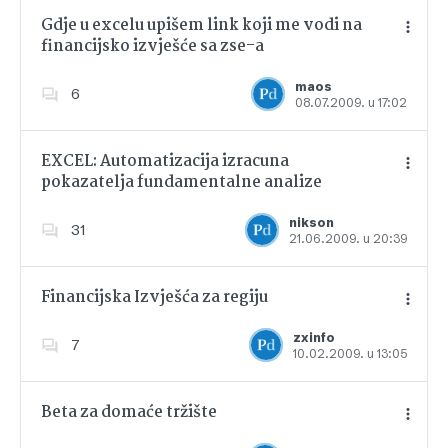
Gdje u excelu upišem link koji me vodi na
financijsko izvješće sa zse-a
Dodajte u favorite
maos
6
08.07.2009. u 17:02
EXCEL: Automatizacija izracuna
pokazatelja fundamentalne analize
Dodajte u favorite
nikson
31
21.06.2009. u 20:39
Financijska Izvješća za regiju
zxinfo
7
10.02.2009. u 13:05
Dodajte u favorite
Beta za domaće tržište