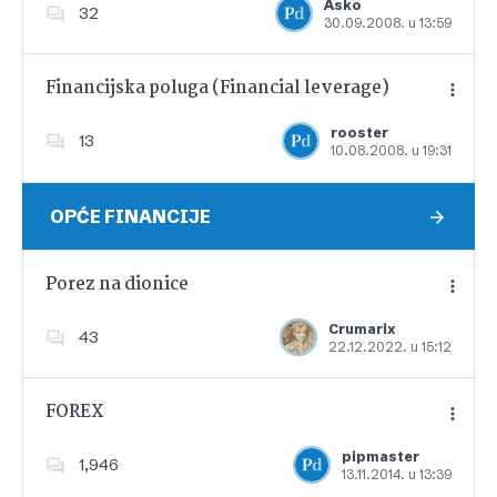
Asko
32
30.09.2008. u 13:59
Dodajte u favorite
Financijska poluga (Financial leverage)
rooster
13
10.08.2008. u 19:31
Dodajte u favorite
OPĆE FINANCIJE
Porez na dionice
Crumarix
43
22.12.2022. u 15:12
Dodajte u favorite
FOREX
pipmaster
1,946
13.11.2014. u 13:39
Dodajte u favorite