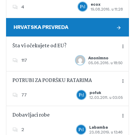
ecox
4
19.08.2016. u 11:28
Dodajte u favorite
HRVATSKA PRIVREDA
Šta vi očekujete od EU?
Anonimno
117
05.06.2016. u 18:50
Dodajte u favorite
POTRUBI ZA PODRŠKU RATARIMA
pofuk
77
12.03.2011. u 03:05
Dodajte u favorite
Dobavljaci robe
Labamba
2
23.08.2019. u 13:46
Dodajte u favorite