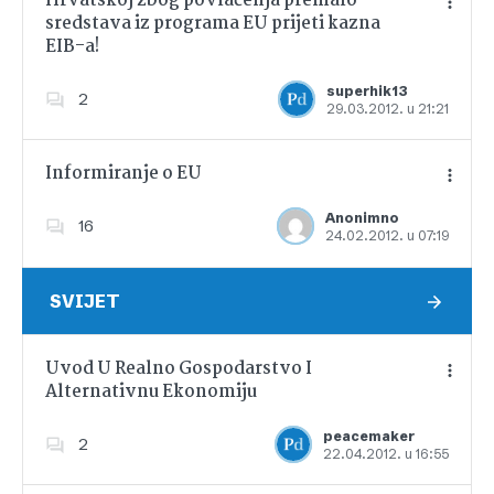
Hrvatskoj zbog povlačenja premalo
sredstava iz programa EU prijeti kazna
EIB-a!
Dodajte u favorite
superhik13
2
29.03.2012. u 21:21
Informiranje o EU
Anonimno
16
24.02.2012. u 07:19
Dodajte u favorite
SVIJET
Uvod U Realno Gospodarstvo I
Alternativnu Ekonomiju
Dodajte u favorite
peacemaker
2
22.04.2012. u 16:55