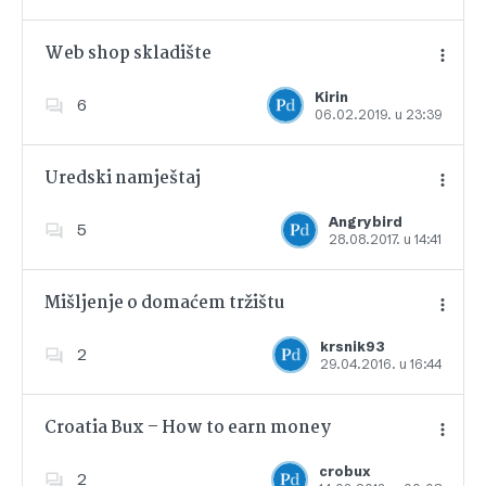
Web shop skladište
Kirin
6
06.02.2019. u 23:39
Dodajte u favorite
Uredski namještaj
Angrybird
5
28.08.2017. u 14:41
Dodajte u favorite
Mišljenje o domaćem tržištu
krsnik93
2
29.04.2016. u 16:44
Dodajte u favorite
Croatia Bux – How to earn money
crobux
2