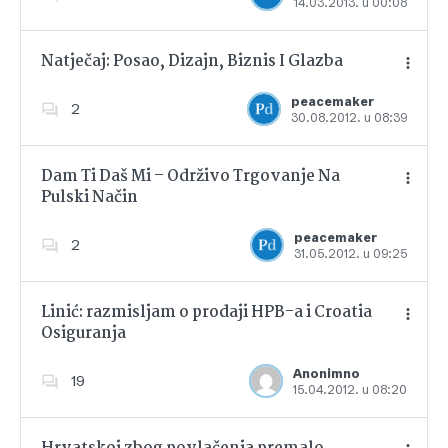
14.03.2013. u 00:08
Dodajte u favorite
Natječaj: Posao, Dizajn, Biznis I Glazba
peacemaker
2
30.08.2012. u 08:39
Dodajte u favorite
Dam Ti Daš Mi – Održivo Trgovanje Na
Pulski Način
Dodajte u favorite
peacemaker
2
31.05.2012. u 09:25
Linić: razmisljam o prodaji HPB-a i Croatia
Osiguranja
Dodajte u favorite
Anonimno
19
15.04.2012. u 08:20