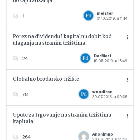
dokapitalizacija
Dodajte u favorite
meister
1
31.10.2019. u 11:14
Porez na dividendu i kapitalnu dobit kod
ulaganja na stranim tržištima
Dodajte u favorite
DarMar1
24
19.05.2019. u 18:46
Globalno brodarsko tržište
woodiron
78
30.07.2018. u 09:35
Dodajte u favorite
Upute za trgovanje na stranim tržištima
kapitala
Dodajte u favorite
Anonimno
264
28.06.2018. u 14:46