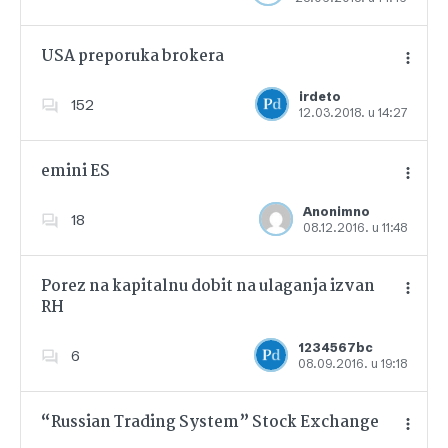
USA preporuka brokera
irdeto
152
12.03.2018. u 14:27
Dodajte u favorite
emini ES
Anonimno
18
08.12.2016. u 11:48
Dodajte u favorite
Porez na kapitalnu dobit na ulaganja izvan
RH
Dodajte u favorite
1234567bc
6
08.09.2016. u 19:18
“Russian Trading System” Stock Exchange