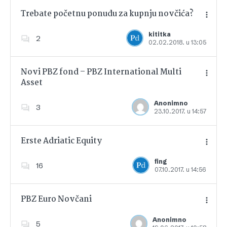
Trebate početnu ponudu za kupnju novčića?
kititka
2
02.02.2018. u 13:05
Dodajte u favorite
Novi PBZ fond – PBZ International Multi
Asset
Dodajte u favorite
Anonimno
3
23.10.2017. u 14:57
Erste Adriatic Equity
fing
16
07.10.2017. u 14:56
Dodajte u favorite
PBZ Euro Novčani
Anonimno
5