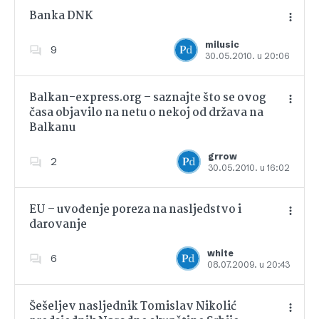
Banka DNK
milusic
9
30.05.2010. u 20:06
Dodajte u favorite
Balkan-express.org – saznajte što se ovog
časa objavilo na netu o nekoj od država na
Balkanu
Dodajte u favorite
grrow
2
30.05.2010. u 16:02
EU – uvođenje poreza na nasljedstvo i
darovanje
Dodajte u favorite
white
6
08.07.2009. u 20:43
Šešeljev nasljednik Tomislav Nikolić