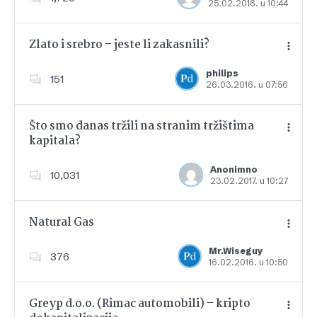
25.02.2016. u 10:44
Dodajte u favorite
Zlato i srebro – jeste li zakasnili?
philips
151
26.03.2016. u 07:56
Dodajte u favorite
Što smo danas tržili na stranim tržištima
kapitala?
Dodajte u favorite
Anonimno
10,031
23.02.2017. u 10:27
Natural Gas
Mr.Wiseguy
376
16.02.2016. u 10:50
Dodajte u favorite
Greyp d.o.o. (Rimac automobili) – kripto