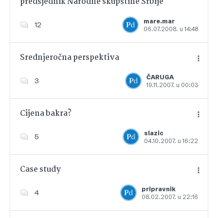
predsjednik Narodne skupštine Srbije
Dodajte u favorite
mare.mar
12
06.07.2008. u 14:48
Srednjeročna perspektiva
ČARUGA
3
19.11.2007. u 00:03
Dodajte u favorite
Cijena bakra?
slazic
5
04.10.2007. u 16:22
Dodajte u favorite
Case study
pripravnik
4
08.02.2007. u 22:16
Dodajte u favorite