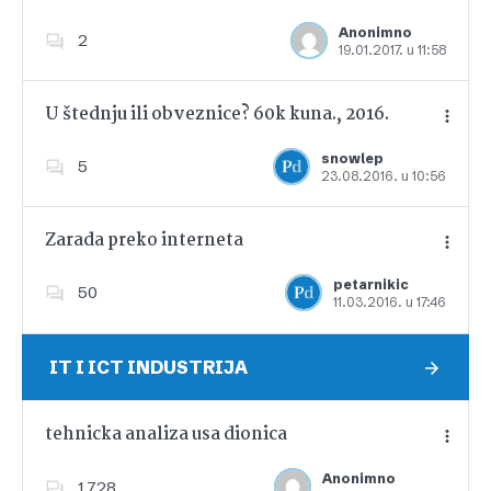
Anonimno
2
19.01.2017. u 11:58
Dodajte u favorite
U štednju ili obveznice? 60k kuna., 2016.
snowlep
5
23.08.2016. u 10:56
Dodajte u favorite
Zarada preko interneta
petarnikic
50
11.03.2016. u 17:46
Dodajte u favorite
IT I ICT INDUSTRIJA
tehnicka analiza usa dionica
Anonimno
1,728