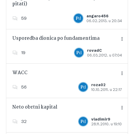
pitati)
Dodajte u favorite
angaro456
59
06.02.2013. u 20:34
Usporedba dionica po fundamentima
rovadC
19
06.03.2012. u 07:04
Dodajte u favorite
WACC
roza02
56
10.10.2011. u 22:17
Dodajte u favorite
Neto obrtni kapital
vladimir9
32
28.11.2010. u 19:10
Dodajte u favorite