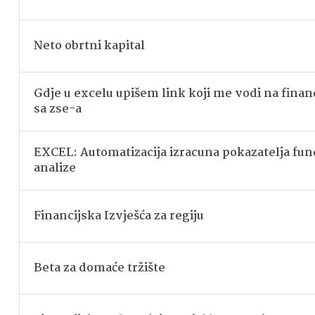
Neto obrtni kapital
Gdje u excelu upišem link koji me vodi na financ
sa zse-a
EXCEL: Automatizacija izracuna pokazatelja f
analize
Financijska Izvješća za regiju
Beta za domaće tržište