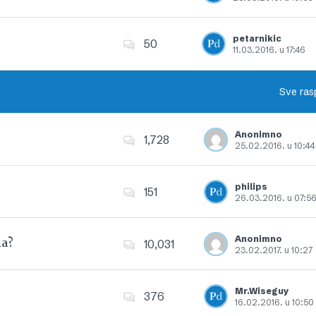
Dodajte u favorite
petarnikic
50
11.03.2016. u 17:46
Dodajte u favorite
Sve ras
Anonimno
1,728
25.02.2016. u 10:44
Dodajte u favorite
philips
151
26.03.2016. u 07:5
Dodajte u favorite
Anonimno
la?
10,031
23.02.2017. u 10:27
Dodajte u favorite
Mr.Wiseguy
376
16.02.2016. u 10:50