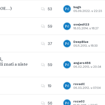
hugh
 ROE…)
53
05.09.2022. u 22:23
Dodajte u favorite
svejed123
59
18.03.2014. u 18:27
Dodajte u favorite
DeepBlue
37
05.11.2013. u 18:30
Dodajte u favorite
i,
angaro456
i znati a niste
59
06.02.2013. u 20:34
Dodajte u favorite
rovadC
19
06.03.2012. u 07:04
Dodajte u favorite
roza02
56