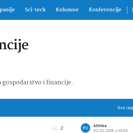
anije
Sci-tech
Kolumne
Konferencije
ncije
ospodarstvo i financije.
Sve ras
kititka
2
02.02.2018. u 13:05