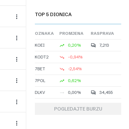
TOP 5 DIONICA
OZNAKA
PROMJENA
RASPRAVA
KOEI
0,20%
7,213
KODT2
-0,94%
7BET
-2,54%
7POL
0,62%
DLKV
0,00%
34,455
POGLEDAJTE BURZU