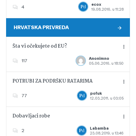
ecox
4
19.08.2016. u 11:28
Dodajte u favorite
HRVATSKA PRIVREDA
Šta vi očekujete od EU?
Anonimno
117
05.06.2016. u 18:50
Dodajte u favorite
POTRUBI ZA PODRŠKU RATARIMA
pofuk
77
12.03.2011. u 03:05
Dodajte u favorite
Dobavljaci robe
Labamba
2
23.08.2019. u 13:46
Dodajte u favorite