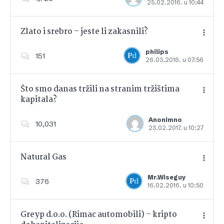
25.02.2016. u 10:44
Dodajte u favorite
Zlato i srebro – jeste li zakasnili?
philips
151
26.03.2016. u 07:56
Dodajte u favorite
Što smo danas tržili na stranim tržištima
kapitala?
Dodajte u favorite
Anonimno
10,031
23.02.2017. u 10:27
Natural Gas
Mr.Wiseguy
376
16.02.2016. u 10:50
Dodajte u favorite
Greyp d.o.o. (Rimac automobili) – kripto