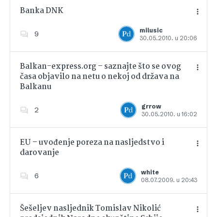
Banka DNK
milusic
9
30.05.2010. u 20:06
Dodajte u favorite
Balkan-express.org – saznajte što se ovog
časa objavilo na netu o nekoj od država na
Balkanu
Dodajte u favorite
grrow
2
30.05.2010. u 16:02
EU – uvođenje poreza na nasljedstvo i
darovanje
Dodajte u favorite
white
6
08.07.2009. u 20:43
Šešeljev nasljednik Tomislav Nikolić