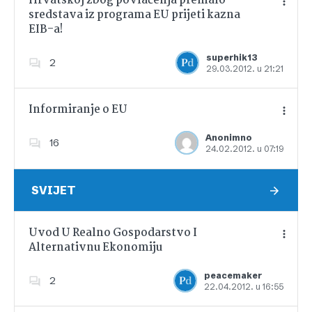
Hrvatskoj zbog povlačenja premalo
sredstava iz programa EU prijeti kazna
EIB-a!
Dodajte u favorite
superhik13
2
29.03.2012. u 21:21
Informiranje o EU
Anonimno
16
24.02.2012. u 07:19
Dodajte u favorite
SVIJET
Uvod U Realno Gospodarstvo I
Alternativnu Ekonomiju
Dodajte u favorite
peacemaker
2
22.04.2012. u 16:55