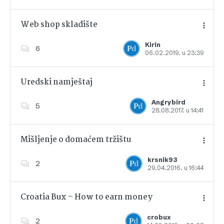
Web shop skladište
Kirin
6
06.02.2019. u 23:39
Dodajte u favorite
Uredski namještaj
Angrybird
5
28.08.2017. u 14:41
Dodajte u favorite
Mišljenje o domaćem tržištu
krsnik93
2
29.04.2016. u 16:44
Dodajte u favorite
Croatia Bux – How to earn money
crobux
2