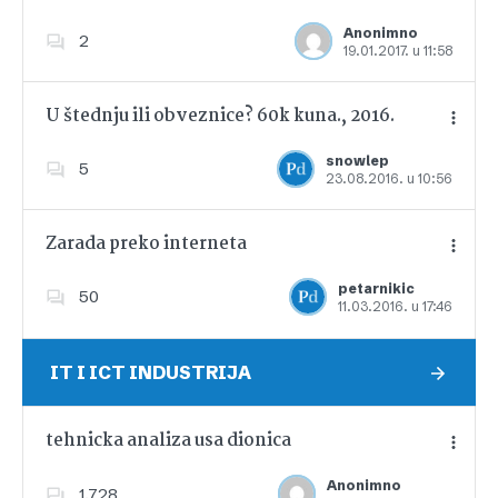
Anonimno
2
19.01.2017. u 11:58
Dodajte u favorite
U štednju ili obveznice? 60k kuna., 2016.
snowlep
5
23.08.2016. u 10:56
Dodajte u favorite
Zarada preko interneta
petarnikic
50
11.03.2016. u 17:46
Dodajte u favorite
IT I ICT INDUSTRIJA
tehnicka analiza usa dionica
Anonimno
1,728