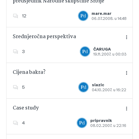
predsjednik Narodne skupštine Srbije
Dodajte u favorite
mare.mar
12
06.07.2008. u 14:48
Srednjeročna perspektiva
ČARUGA
3
19.11.2007. u 00:03
Dodajte u favorite
Cijena bakra?
slazic
5
04.10.2007. u 16:22
Dodajte u favorite
Case study
pripravnik
4
08.02.2007. u 22:16
Dodajte u favorite