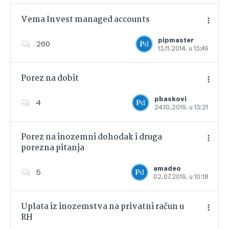
Vema Invest managed accounts
pipmaster
260
13.11.2014. u 13:49
Dodajte u favorite
Porez na dobit
pbaskovi
4
24.10.2019. u 13:21
Dodajte u favorite
Porez na inozemni dohodak i druga
porezna pitanja
Dodajte u favorite
amadeo
5
02.07.2019. u 10:18
Uplata iz inozemstva na privatni račun u
RH