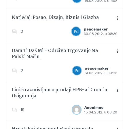
14.03.2013. u 00:08
Dodajte u favorite
Natječaj: Posao, Dizajn, Biznis I Glazba
peacemaker
2
30.08.2012. u 08:39
Dodajte u favorite
Dam Ti Daš Mi – Održivo Trgovanje Na
Pulski Način
Dodajte u favorite
peacemaker
2
31.05.2012. u 09:25
Linić: razmisljam o prodaji HPB-a i Croatia
Osiguranja
Dodajte u favorite
Anonimno
19
15.04.2012. u 08:20