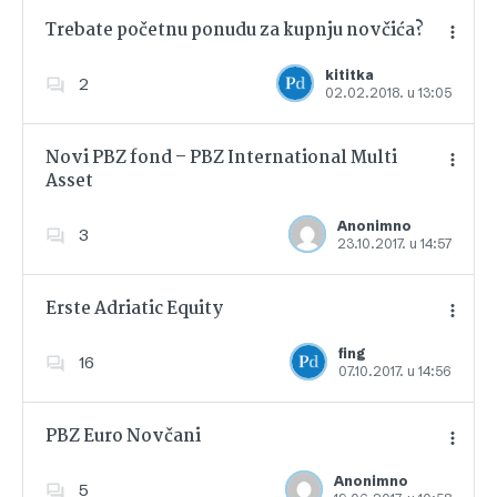
Trebate početnu ponudu za kupnju novčića?
kititka
2
02.02.2018. u 13:05
Dodajte u favorite
Novi PBZ fond – PBZ International Multi
Asset
Dodajte u favorite
Anonimno
3
23.10.2017. u 14:57
Erste Adriatic Equity
fing
16
07.10.2017. u 14:56
Dodajte u favorite
PBZ Euro Novčani
Anonimno
5