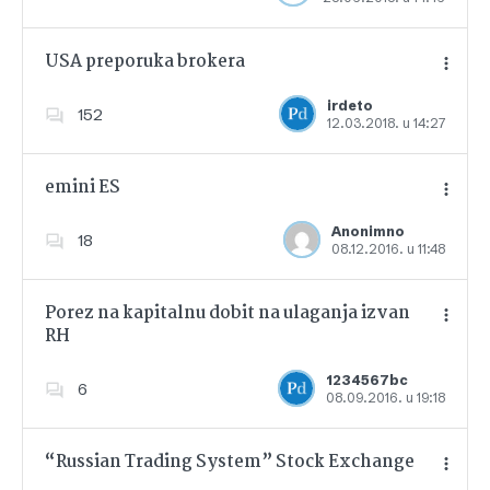
USA preporuka brokera
irdeto
152
12.03.2018. u 14:27
Dodajte u favorite
emini ES
Anonimno
18
08.12.2016. u 11:48
Dodajte u favorite
Porez na kapitalnu dobit na ulaganja izvan
RH
Dodajte u favorite
1234567bc
6
08.09.2016. u 19:18
“Russian Trading System” Stock Exchange