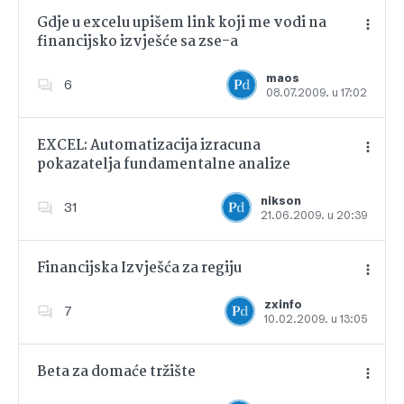
Gdje u excelu upišem link koji me vodi na
financijsko izvješće sa zse-a
Dodajte u favorite
maos
6
08.07.2009. u 17:02
EXCEL: Automatizacija izracuna
pokazatelja fundamentalne analize
Dodajte u favorite
nikson
31
21.06.2009. u 20:39
Financijska Izvješća za regiju
zxinfo
7
10.02.2009. u 13:05
Dodajte u favorite
Beta za domaće tržište