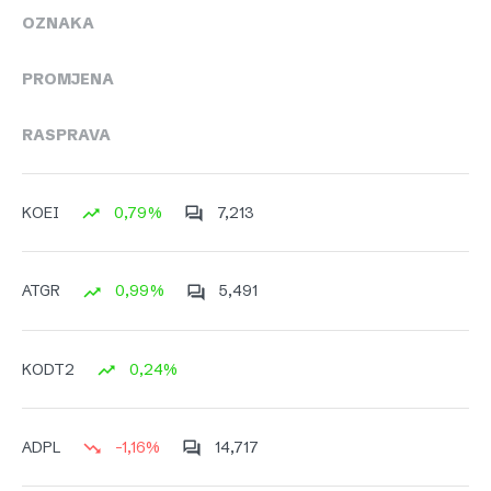
OZNAKA
PROMJENA
RASPRAVA
0,79%
7,213
KOEI
0,99%
5,491
ATGR
0,24%
KODT2
-1,16%
14,717
ADPL