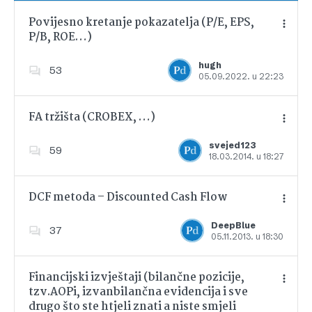
Povijesno kretanje pokazatelja (P/E, EPS,
P/B, ROE…)
Dodajte u favorite
hugh
53
05.09.2022. u 22:23
FA tržišta (CROBEX, …)
svejed123
59
18.03.2014. u 18:27
Dodajte u favorite
DCF metoda – Discounted Cash Flow
DeepBlue
37
05.11.2013. u 18:30
Dodajte u favorite
Financijski izvještaji (bilančne pozicije,
tzv.AOPi, izvanbilančna evidencija i sve
drugo što ste htjeli znati a niste smjeli