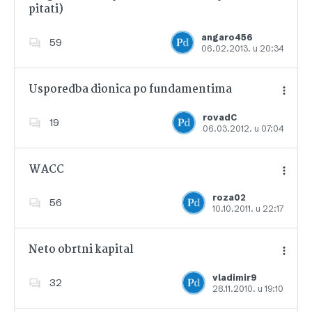
pitati)
Dodajte u favorite
angaro456
59
06.02.2013. u 20:34
Usporedba dionica po fundamentima
rovadC
19
06.03.2012. u 07:04
Dodajte u favorite
WACC
roza02
56
10.10.2011. u 22:17
Dodajte u favorite
Neto obrtni kapital
vladimir9
32
28.11.2010. u 19:10
Dodajte u favorite