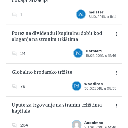
dokapitalizacija
Dodajte u favorite
meister
1
31.10.2019. u 11:14
Porez na dividendu i kapitalnu dobit kod
ulaganja na stranim tržištima
Dodajte u favorite
DarMar1
24
19.05.2019. u 18:46
Globalno brodarsko tržište
woodiron
78
30.07.2018. u 09:35
Dodajte u favorite
Upute za trgovanje na stranim tržištima
kapitala
Dodajte u favorite
Anonimno
264
28.06.2018. u 14:46