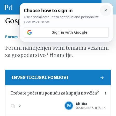
Gospodarstvo i financije
›
Forum
Gospodarstvo i financije
Forum namijenjen svim temama vezanim
za gospodarstvo i financije.
INVESTICIJSKI FONDOVI
Trebate početnu ponudu za kupnju novčića?
kititka
2
02.02.2018. u 13:05
Dodajte u favorite