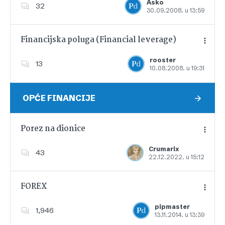
Asko
32
30.09.2008. u 13:59
Dodajte u favorite
Financijska poluga (Financial leverage)
rooster
13
10.08.2008. u 19:31
Dodajte u favorite
OPĆE FINANCIJE
Porez na dionice
Crumarix
43
22.12.2022. u 15:12
Dodajte u favorite
FOREX
pipmaster
1,946
13.11.2014. u 13:39
Dodajte u favorite